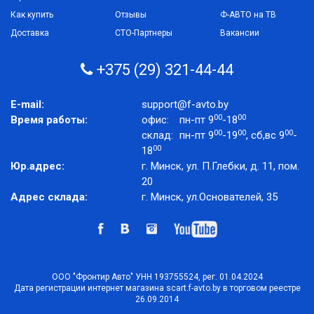
Как купить
Отзывы
Ф-АВТО на ТВ
Доставка
СТО-Партнеры
Вакансии
+375 (29) 321-44-44
E-mail:
support@f-avto.by
00
00
Время работы:
офис:
пн-пт 9
-18
00
00
00
склад:
пн-пт 9
-19
, сб,вс 9
-
00
18
Юр.адрес:
г. Минск, ул. П.Глебки, д. 11, пом.
20
Адрес склада:
г. Минск, ул.Основателей, 35
ООО "Фронтир Авто" УНН 193755524, рег. 01.04.2024
Дата регистрации интернет магазина scart.f-avto.by в торговом реестре
26.09.2014