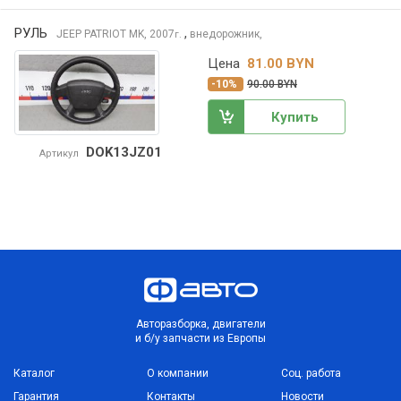
РУЛЬ
,
JEEP PATRIOT
MK, 2007
внедорожник,
г.
Цена
81.00 BYN
-10%
90.00 BYN
Купить
DOK13JZ01
Артикул
Авторазборка, двигатели
и б/у запчасти из Европы
Каталог
О компании
Соц. работа
Гарантия
Контакты
Новости