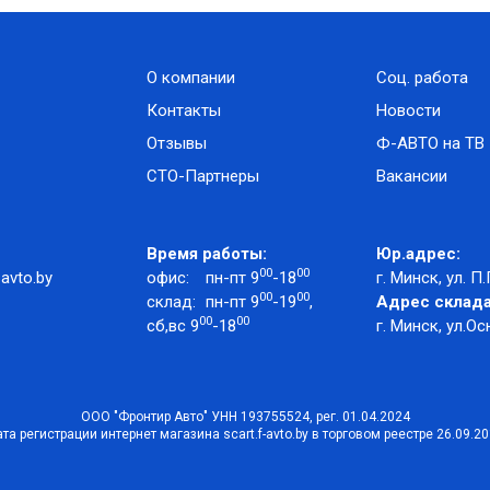
О компании
Соц. работа
Контакты
Новости
Отзывы
Ф-АВТО на ТВ
СТО-Партнеры
Вакансии
Время работы:
Юр.адрес:
00
00
avto.by
офис:
пн-пт 9
-18
г. Минск, ул. П.
00
00
склад:
пн-пт 9
-19
,
Адрес склада
00
00
сб,вс 9
-18
г. Минск, ул.Ос
ООО "Фронтир Авто" УНН 193755524, рег. 01.04.2024
та регистрации интернет магазина scart.f-avto.by в торговом реестре 26.09.2