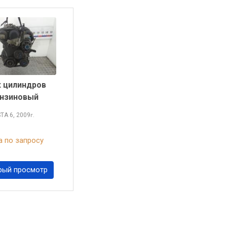
 цилиндров
нзиновый
STA
6, 2009
г.
 по запросу
рый просмотр