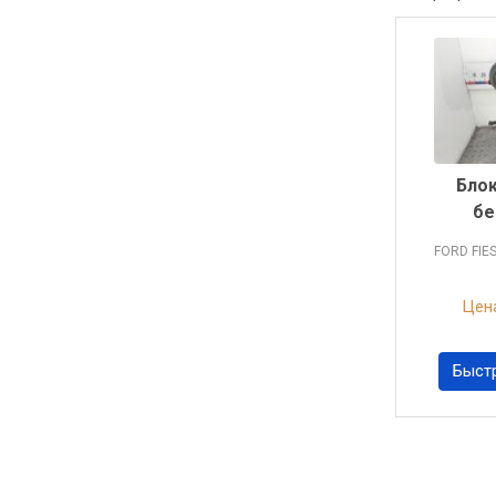
Блок
бе
FORD FIE
Цена
Быст