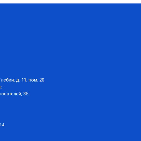
Глебки, д. 11, пом. 20
:
нователей, 35
014