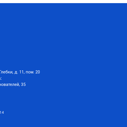
Глебки, д. 11, пом. 20
:
нователей, 35
014