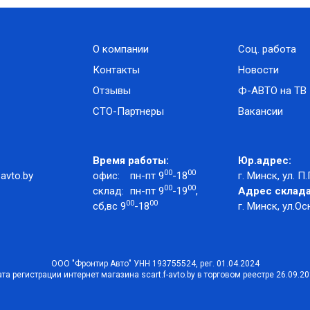
О компании
Соц. работа
Контакты
Новости
Отзывы
Ф-АВТО на ТВ
СТО-Партнеры
Вакансии
Время работы:
Юр.адрес:
00
00
avto.by
офис:
пн-пт 9
-18
г. Минск, ул. П.
00
00
склад:
пн-пт 9
-19
,
Адрес склада
00
00
сб,вс 9
-18
г. Минск, ул.Ос
ООО "Фронтир Авто" УНН 193755524, рег. 01.04.2024
та регистрации интернет магазина scart.f-avto.by в торговом реестре 26.09.2