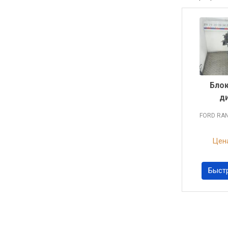
Блок
д
FORD RA
Цена
Быст