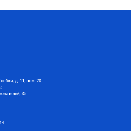
Глебки, д. 11, пом. 20
:
нователей, 35
014