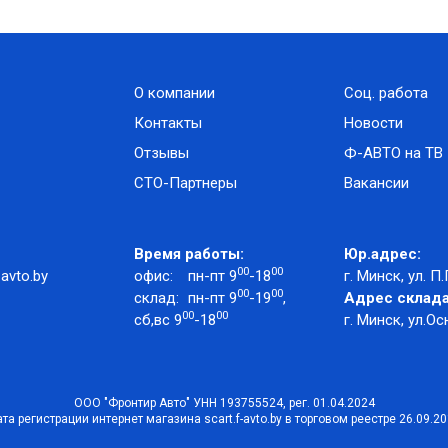
О компании
Соц. работа
Контакты
Новости
Отзывы
Ф-АВТО на ТВ
СТО-Партнеры
Вакансии
Время работы:
Юр.адрес:
00
00
avto.by
офис:
пн-пт 9
-18
г. Минск, ул. П.
00
00
склад:
пн-пт 9
-19
,
Адрес склада
00
00
сб,вс 9
-18
г. Минск, ул.Ос
ООО "Фронтир Авто" УНН 193755524, рег. 01.04.2024
та регистрации интернет магазина scart.f-avto.by в торговом реестре 26.09.2