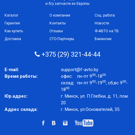
и б/у запчасти из Европы
Каталог
О компании
Соц. работа
Гарантия
Контакты
Новости
Как купить
Отзывы
Ф-АВТО на ТВ
Доставка
СТО-Партнеры
Вакансии
+375 (29) 321-44-44
E-mail:
support@f-avto.by
00
00
Время работы:
офис:
пн-пт 9
-18
00
00
00
склад:
пн-пт 9
-19
, сб,вс 9
-
00
18
Юр.адрес:
г. Минск, ул. П.Глебки, д. 11, пом.
20
Адрес склада:
г. Минск, ул.Основателей, 35