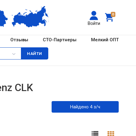
0
Войти
Отзывы
СТО-Партнеры
Мелкий ОПТ
enz CLK
Найдено 4 з/ч