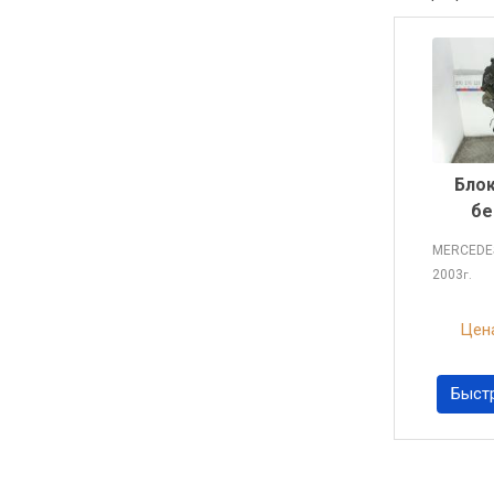
Блок
бе
MERCEDE
2003
г.
Цена
Быст