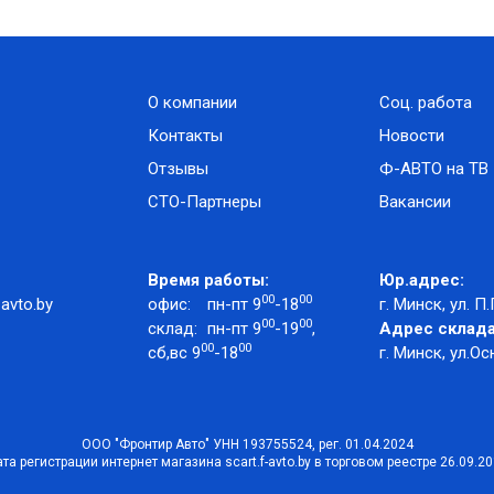
О компании
Соц. работа
Контакты
Новости
Отзывы
Ф-АВТО на ТВ
СТО-Партнеры
Вакансии
Время работы:
Юр.адрес:
00
00
avto.by
офис:
пн-пт 9
-18
г. Минск, ул. П.
00
00
склад:
пн-пт 9
-19
,
Адрес склада
00
00
сб,вс 9
-18
г. Минск, ул.Ос
ООО "Фронтир Авто" УНН 193755524, рег. 01.04.2024
та регистрации интернет магазина scart.f-avto.by в торговом реестре 26.09.2