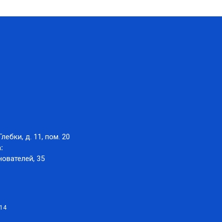
Глебки, д. 11, пом. 20
:
нователей, 35
014