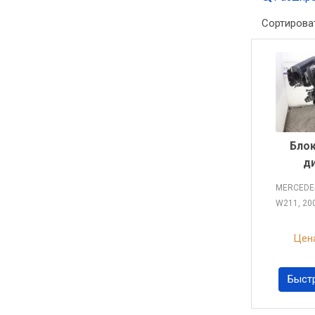
Сортирова
Блок
д
MERCEDES
W211, 20
Цена
Быст