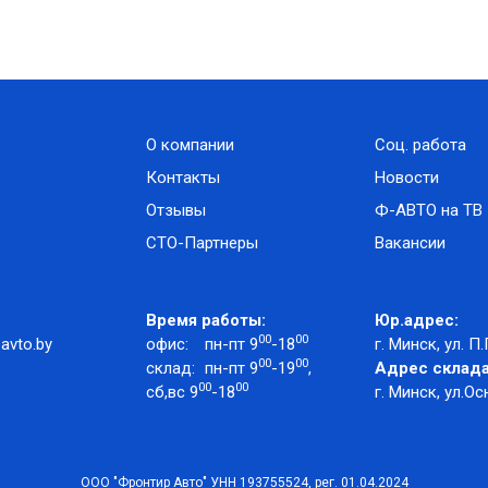
О компании
Соц. работа
Контакты
Новости
Отзывы
Ф-АВТО на ТВ
СТО-Партнеры
Вакансии
Время работы:
Юр.адрес:
00
00
avto.by
офис:
пн-пт 9
-18
г. Минск, ул. П.
00
00
склад:
пн-пт 9
-19
,
Адрес склада
00
00
сб,вс 9
-18
г. Минск, ул.Ос
ООО "Фронтир Авто" УНН 193755524, рег. 01.04.2024