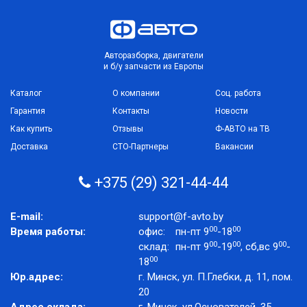
Авторазборка, двигатели
и б/у запчасти из Европы
Каталог
О компании
Соц. работа
Гарантия
Контакты
Новости
Как купить
Отзывы
Ф-АВТО на ТВ
Доставка
СТО-Партнеры
Вакансии
+375 (29) 321-44-44
E-mail:
support@f-avto.by
00
00
Время работы:
офис:
пн-пт 9
-18
00
00
00
склад:
пн-пт 9
-19
, сб,вс 9
-
00
18
Юр.адрес:
г. Минск, ул. П.Глебки, д. 11, пом.
20