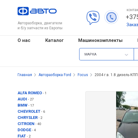
контак
+375
Авторазборка, двигатели
Зака
и б/у запчасти из Европы
О нас
Каталог
Машинокомплекты
МАРКА
Главная
Авторазборка Ford
Focus
2004 г.в. 1.8 дизель КПП
ALFA ROMEO
- 1
AUDI
- 27
BMW
- 17
CHEVROLET
- 6
CHRYSLER
- 2
CITROEN
- 40
DODGE
- 4
FIAT
- 2