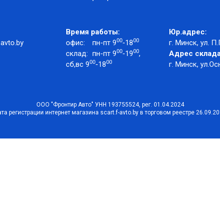
Время работы:
Юр.адрес:
00
00
avto.by
офис:
пн-пт 9
-18
г. Минск, ул. П.
00
00
склад:
пн-пт 9
-19
,
Адрес склада
00
00
сб,вс 9
-18
г. Минск, ул.Ос
ООО "Фронтир Авто" УНН 193755524, рег. 01.04.2024
та регистрации интернет магазина scart.f-avto.by в торговом реестре 26.09.2