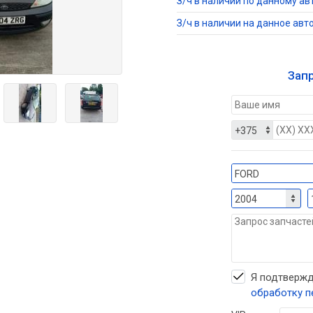
З/ч в наличии по данному ав
З/ч в наличии на данное авт
Зап
Я подтвержд
обработку п