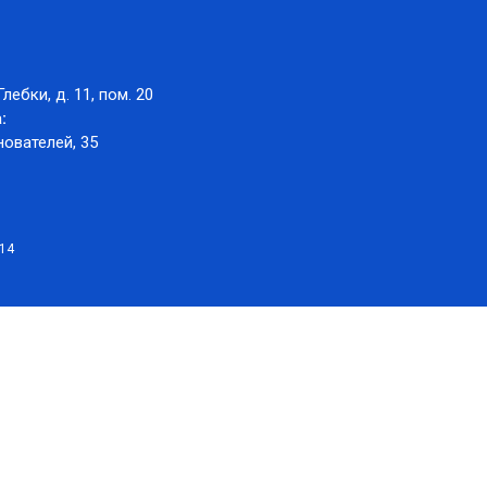
Глебки, д. 11, пом. 20
:
нователей, 35
014