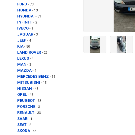
FORD
- 73
HONDA
- 13
HYUNDAI
- 39
INFINITI
- 2
IVECO
- 1
JAGUAR
- 3
JEEP
- 4
KIA
- 50
LAND ROVER
- 26
LEXUS
- 4
MAN
- 3
MAZDA
- 4
MERCEDES BENZ
- 56
MITSUBISHI
- 15
NISSAN
- 43
OPEL
- 45
PEUGEOT
- 38
PORSCHE
- 3
RENAULT
- 33
SAAB
- 1
SEAT
- 2
SKODA
- 44