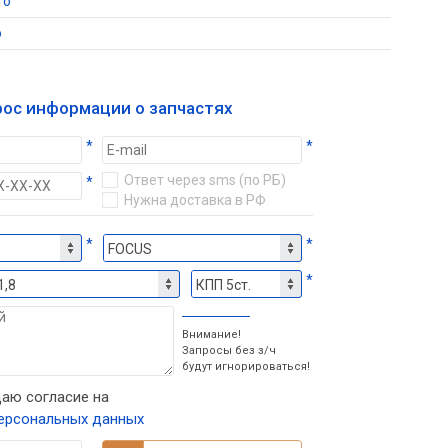
то
о
рос информации о запчастях
*
*
Ответ через sms (по РБ)
*
Нужна доставка в РФ
*
*
*
Внимание!
Запросы без з/ч
будут игнорироваться!
аю согласие на
ерсональных данных