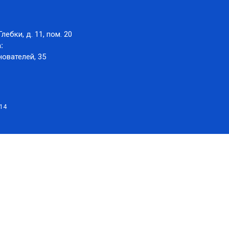
Глебки, д. 11, пом. 20
:
нователей, 35
014