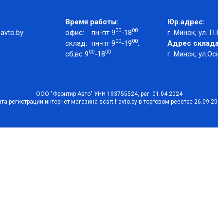
Время работы:
Юр.адрес:
00
00
avto.by
офис:
пн-пт 9
-18
г. Минск, ул. П.
00
00
склад:
пн-пт 9
-19
,
Адрес склада
00
00
сб,вс 9
-18
г. Минск, ул.Ос
ООО "Фронтир Авто" УНН 193755524, рег. 01.04.2024
та регистрации интернет магазина scart.f-avto.by в торговом реестре 26.09.2