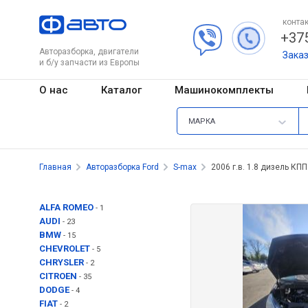
контак
+375
Авторазборка, двигатели
Зака
и б/у запчасти из Европы
О нас
Каталог
Машинокомплекты
МАРКА
Главная
Авторазборка Ford
S-max
2006 г.в. 1.8 дизель КПП
ALFA ROMEO
- 1
AUDI
- 23
BMW
- 15
CHEVROLET
- 5
CHRYSLER
- 2
CITROEN
- 35
DODGE
- 4
FIAT
- 2