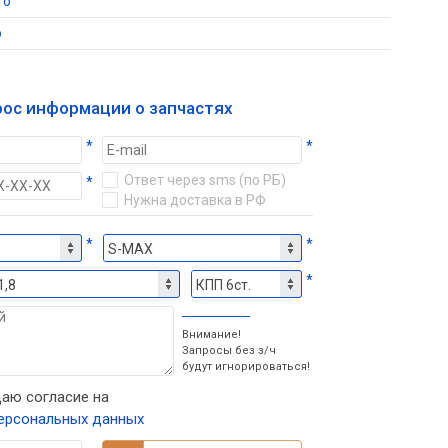
то
о
рос информации о запчастях
*
*
Ответ через sms (по РБ)
*
Нужна доставка в РФ
*
*
*
Внимание!
Запросы без з/ч
будут игнорироваться!
аю согласие на
ерсональных данных