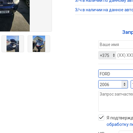
З/ч в наличии по данному ав
З/ч в наличии на данное авт
Зап
Я подтвержд
обработку п