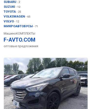
SUBARU
- 2
SUZUKI
- 12
TOYOTA
- 25
VOLKSWAGEN
- 65
VOLVO
- 12
МИКРОАВТОБУСЫ
- 71
МашиноКОМПЛЕКТЫ
F-AVTO.COM
оптовые предложения