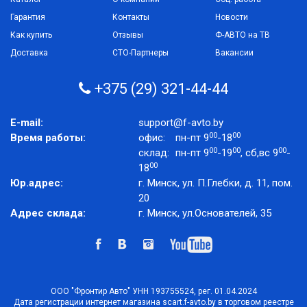
Гарантия
Контакты
Новости
Как купить
Отзывы
Ф-АВТО на ТВ
Доставка
СТО-Партнеры
Вакансии
+375 (29) 321-44-44
E-mail:
support@f-avto.by
00
00
Время работы:
офис:
пн-пт 9
-18
00
00
00
склад:
пн-пт 9
-19
, сб,вс 9
-
00
18
Юр.адрес:
г. Минск, ул. П.Глебки, д. 11, пом.
20
Адрес склада:
г. Минск, ул.Основателей, 35
ООО "Фронтир Авто" УНН 193755524, рег. 01.04.2024
Дата регистрации интернет магазина scart.f-avto.by в торговом реестре