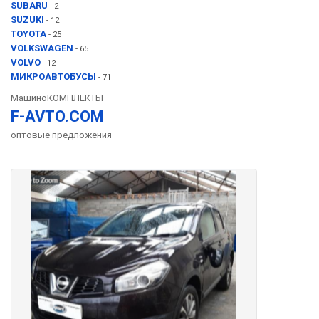
SUBARU
- 2
SUZUKI
- 12
TOYOTA
- 25
VOLKSWAGEN
- 65
VOLVO
- 12
МИКРОАВТОБУСЫ
- 71
МашиноКОМПЛЕКТЫ
F-AVTO.COM
оптовые предложения