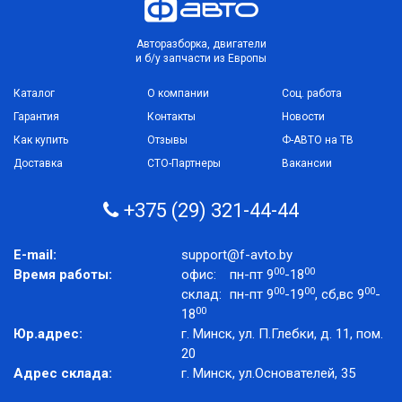
Авторазборка, двигатели
и б/у запчасти из Европы
Каталог
О компании
Соц. работа
Гарантия
Контакты
Новости
Как купить
Отзывы
Ф-АВТО на ТВ
Доставка
СТО-Партнеры
Вакансии
+375 (29) 321-44-44
E-mail:
support@f-avto.by
00
00
Время работы:
офис:
пн-пт 9
-18
00
00
00
склад:
пн-пт 9
-19
, сб,вс 9
-
00
18
Юр.адрес:
г. Минск, ул. П.Глебки, д. 11, пом.
20
Адрес склада:
г. Минск, ул.Основателей, 35