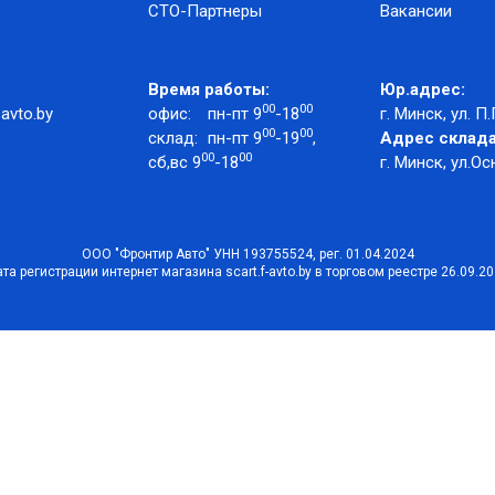
СТО-Партнеры
Вакансии
Время работы:
Юр.адрес:
00
00
avto.by
офис:
пн-пт 9
-18
г. Минск, ул. П.
00
00
склад:
пн-пт 9
-19
,
Адрес склада
00
00
сб,вс 9
-18
г. Минск, ул.Ос
ООО "Фронтир Авто" УНН 193755524, рег. 01.04.2024
та регистрации интернет магазина scart.f-avto.by в торговом реестре 26.09.2