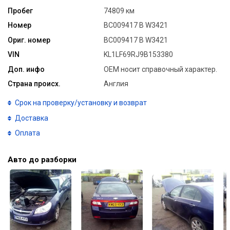
Пробег
74809 км
Номер
BC009417 B W3421
Ориг. номер
BC009417 B W3421
VIN
KL1LF69RJ9B153380
Доп. инфо
ОЕМ носит справочный характер.
Страна происх.
Англия
Срок на проверку/установку и возврат
Доставка
Оплата
Авто до разборки