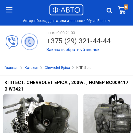
0
Авторазборка, двигатели и запчасти б/у из Европы
пн-вс 9:00-21:00
+375 (29) 321-44-44
Заказать обратный звонок
Главная
Каталог
Chevrolet Epica
КПП 5ст.
КПП 5СТ. CHEVROLET EPICA , 2009
г.
, НОМЕР BC009417
B W3421