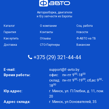
Авторазборка, двигатели
и б/у запчасти из Европы
Каталог
О компании
Соц. работа
Гарантия
Контакты
Новости
Как купить
Отзывы
Ф-АВТО на ТВ
Доставка
СТО-Партнеры
Вакансии
+375 (29) 321-44-44
E-mail:
support@f-avto.by
00
00
Время работы:
офис:
пн-пт 9
-18
00
00
00
склад:
пн-пт 9
-19
, сб,вс 9
-
00
18
Юр.адрес:
г. Минск, ул. П.Глебки, д. 11, пом.
20
Адрес склада:
г. Минск, ул.Основателей, 35