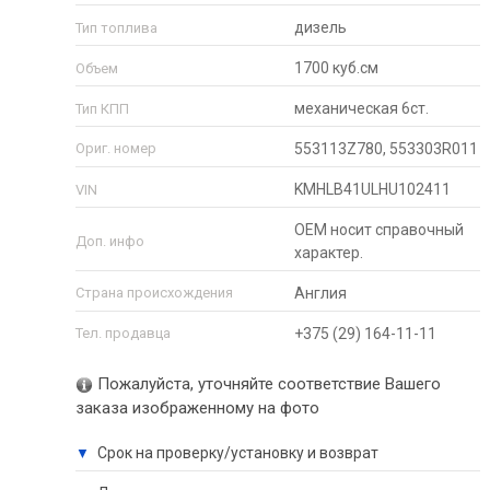
дизель
Тип топлива
1700 куб.см
Объем
механическая 6ст.
Тип КПП
Ориг. номер
553113Z780, 553303R011
KMHLB41ULHU102411
VIN
ОЕМ носит справочный
Доп. инфо
характер.
Страна происхождения
Англия
Тел. продавца
+375 (29) 164-11-11
Пожалуйста, уточняйте соответствие Вашего
заказа изображенному на фото
Срок на проверку/установку и возврат
▼