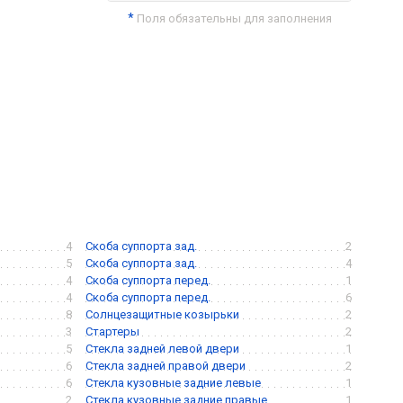
*
Поля обязательны для заполнения
4
Скоба суппорта зад.
2
5
Скоба суппорта зад.
4
4
Скоба суппорта перед.
1
4
Скоба суппорта перед.
6
8
Солнцезащитные козырьки
2
3
Стартеры
2
5
Стекла задней левой двери
1
6
Стекла задней правой двери
2
6
Стекла кузовные задние левые
1
2
Стекла кузовные задние правые
1