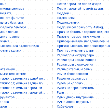
сные
2
Петли передней левой двери
ы кондиционера
5
Петли передней правой двери
мостата
1
Поддоны
ляного фильтра
3
Подкрылки
аднего бампера
3
Подлокотники
ереднего бампера
3
Подушки безопасности AirBag
дние левые
7
Правые боковые зеркала заднего
дние правые
9
Правые поворотные кулаки
ажника
8
Приводные валы передние левые
ые зеркала заднего вида
6
Приводные валы передние правы
ротные кулаки
2
Противотуманные фары
4
Радиаторы интеркулера
1
Радиаторы кондиционера
3
Радиаторы охлаждения
натяжения
1
Расширительные бачки
мывателя стекла
2
Ремни безопасности
теклоподъемника задней ле...
1
Решетки радиатора
теклоподъемника задней пр...
2
Рулевые колонки
теклоподъемника передней ...
7
Рулевые переключатели
теклоподъемника передней ...
7
Рули
трументов
1
Ручки двери внутренние
алона
1
Ручки двери наружные
боров
1
Сабвуферы