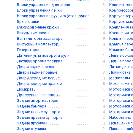
Блоки управления двигателя
3
Ключи коле
Блоки управления печки
1
Компрессор
Блоки управления ручника (стояночног...
2
Корпуса тер
Брызговики
1
Корпусы мас
Буксировочные крюки
7
Крепления з
Вакуумные насосы
4
Крепления п
Вентиляторы радиатора
9
Крылья пере
Выпускные коллекторы
4
Крылья пере
Генераторы
1
Крышки баг
Датчики угла поворота руля
1
Левые боков
Датчики уровня топлива
4
Левые пово
Двери задние левые
1
Литые диски
Двери задние правые
3
Лючки бака
Двери передние левые
9
Магнитолы
Двери передние правые
8
Механизмы 
Домкраты
1
Моторчики о
Дроссельные заслонки
1
Моторчики с
Задние амортизаторы
3
Моторчики с
Задние бампера
4
Моторчики с
Задние левые суппорта
4
Моторчики с
Задние правые суппорта
2
Наборы инс
Задние пружины
3
Освещение с
Задние ступицы
2
Панели при