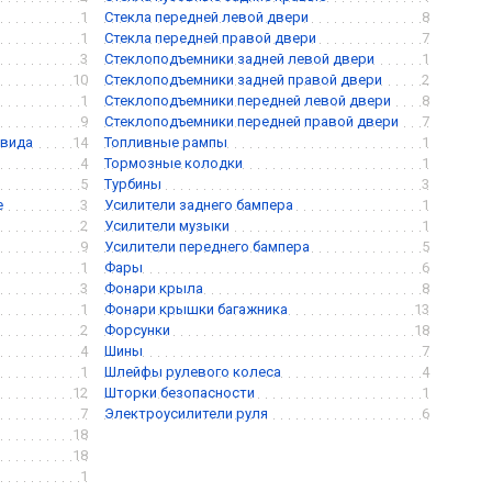
1
Стекла передней левой двери
8
1
Стекла передней правой двери
7
3
Стеклоподъемники задней левой двери
1
10
Стеклоподъемники задней правой двери
2
1
Стеклоподъемники передней левой двери
8
9
Стеклоподъемники передней правой двери
7
 вида
14
Топливные рампы
1
4
Тормозные колодки
1
5
Турбины
3
е
3
Усилители заднего бампера
1
2
Усилители музыки
1
9
Усилители переднего бампера
5
1
Фары
6
3
Фонари крыла
8
1
Фонари крышки багажника
13
2
Форсунки
18
4
Шины
7
1
Шлейфы рулевого колеса
4
12
Шторки безопасности
1
7
Электроусилители руля
6
18
18
1