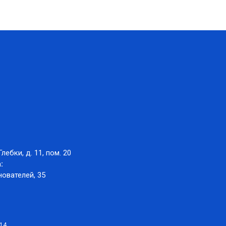
Глебки, д. 11, пом. 20
:
нователей, 35
014