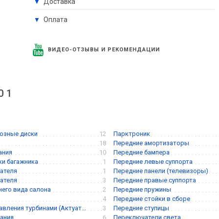
Доставка
▼
Оплата
▼
ВИДЕО-ОТЗЫВЫ И РЕКОМЕНДАЦИИ
0 1
озные диски
12
Парктроник
18
Передние амортизаторы
ания
10
Передние бампера
и багажника
1
Передние левые суппорта
ателя
1
Передние панели (телевизоры)
ателя
3
Передние правые суппорта
него вида салона
2
Передние пружины
4
Передние стойки в сборе
вления турбинами (Актуат...
3
Передние ступицы
ания
6
Переключатели света