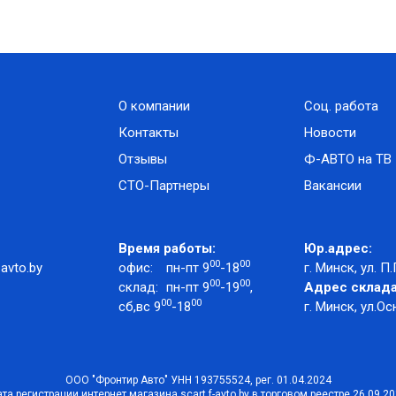
О компании
Соц. работа
Контакты
Новости
Отзывы
Ф-АВТО на ТВ
СТО-Партнеры
Вакансии
Время работы:
Юр.адрес:
00
00
avto.by
офис:
пн-пт 9
-18
г. Минск, ул. П.
00
00
склад:
пн-пт 9
-19
,
Адрес склада
00
00
сб,вс 9
-18
г. Минск, ул.Ос
ООО "Фронтир Авто" УНН 193755524, рег. 01.04.2024
та регистрации интернет магазина scart.f-avto.by в торговом реестре 26.09.2