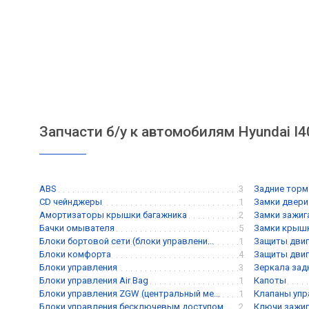
Запчасти б/у к автомобилям Hyundai I4
ABS
3
Задние торм
CD чейнджеры
1
Замки двери
Амортизаторы крышки багажника
2
Замки зажиг
Бачки омывателя
5
Замки крышк
Блоки бортовой сети (блоки управлени...
1
Защиты двиг
Блоки комфорта
4
Защиты двиг
Блоки управления
3
Зеркала зад
Блоки управления Air Bag
1
Капоты
Блоки управления ZGW (центральный ме...
1
Клапаны упра
Блоки управления бесключевым доступом
2
Ключи зажиг