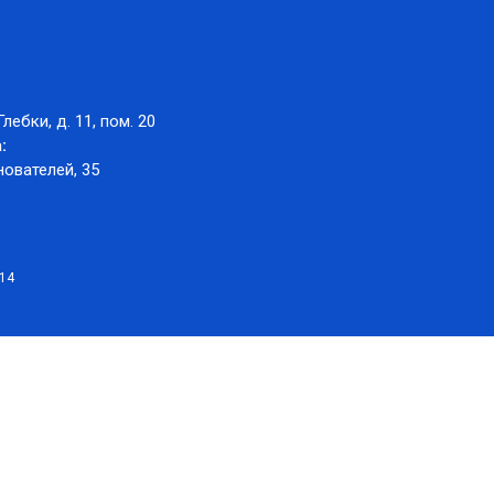
Глебки, д. 11, пом. 20
:
нователей, 35
014