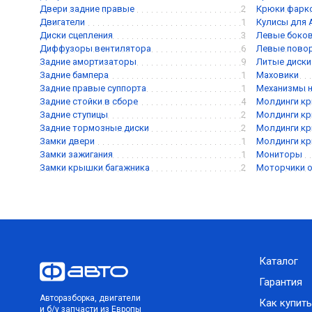
Двери задние правые
2
Крюки фарк
Двигатели
1
Кулисы для
Диски сцепления
3
Левые боков
Диффузоры вентилятора
6
Левые пово
Задние амортизаторы
9
Литые диски
Задние бампера
1
Маховики
Задние правые суппорта
1
Механизмы 
Задние стойки в сборе
4
Молдинги кр
Задние ступицы
2
Молдинги кр
Задние тормозные диски
2
Молдинги кр
Замки двери
1
Молдинги кр
Замки зажигания
1
Мониторы
Замки крышки багажника
2
Моторчики о
Каталог
Гарантия
Авторазборка, двигатели
Как купить
и б/у запчасти из Европы