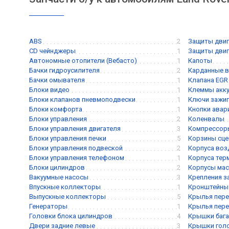
ABS
2
Защиты двиг
CD чейнджеры
1
Защиты двиг
Автономные отопители (Вебасто)
1
Капоты
Бачки гидроусилителя
2
Карданные 
Бачки омывателя
1
Клапана EGR
Блоки видео
1
Клеммы акк
Блоки клапанов пневмоподвески
1
Ключи зажиг
Блоки комфорта
1
Кнопки авар
Блоки управления
2
Коленвалы
Блоки управления двигателя
3
Компрессор
Блоки управления печки
5
Корзины сце
Блоки управления подвеской
2
Корпуса воз
Блоки управления телефоном
1
Корпуса тер
Блоки цилиндров
2
Корпусы мас
Вакуумные насосы
3
Крепления з
Впускные коллекторы
1
Кронштейны 
Выпускные коллекторы
5
Крылья пере
Генераторы
1
Крылья пере
Головки блока цилиндров
4
Крышки баг
Двери задние левые
3
Крышки голо