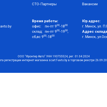
СТО-Партнеры
Вакансии
Время работы:
Юр.адрес:
00
00
avto.by
офис:
пн-пт 9
-18
г. Минск, ул. П.
00
00
склад:
пн-пт 9
-19
,
Адрес склада
00
00
сб,вс 9
-18
г. Минск, ул.Ос
ООО "Фронтир Авто" УНН 193755524, рег. 01.04.2024
та регистрации интернет магазина scart.f-avto.by в торговом реестре 26.09.2