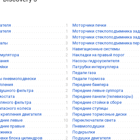
ателя
1
Моторчики печки
ателя
1
Моторчики стеклоподъемника задне
3
Моторчики стеклоподъемника задне
валы
3
Моторчики стеклоподъемника перед
5
Навигационные системы
умулятора
2
Накладки на правый порог
ания
1
Насосы гидроусилителя
ийки
1
Патрубки интеркуллера
1
Педали газа
ы пневмоподвески
4
Педали тормоза
пления
3
Передние бампера
душного фильтра
2
Передние левые суппорта
мостата
3
Передние панели (телевизоры)
ляного фильтра
1
Передние стойки в сборе
апасного колеса
1
Передние ступицы
крепления двигателя
3
Передние тормозные диски
дние левые
10
Переключатели света
дние правые
3
Пневмоподушки
ажника
1
Подкрылки
вки блока цилиндров
2
Подушки двигателя