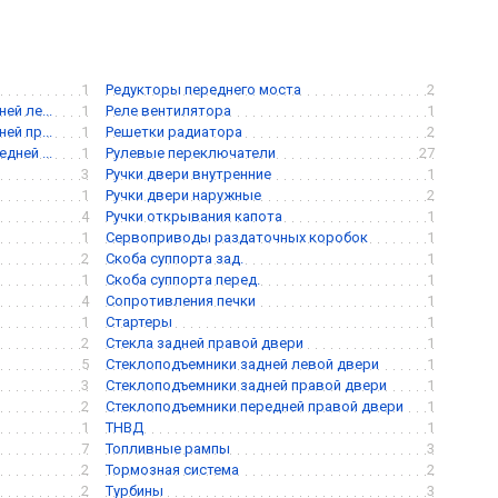
1
Редукторы переднего моста
2
й ле...
1
Реле вентилятора
1
й пр...
1
Решетки радиатора
2
ней ...
1
Рулевые переключатели
27
3
Ручки двери внутренние
1
1
Ручки двери наружные
2
4
Ручки открывания капота
1
1
Сервоприводы раздаточных коробок
1
2
Скоба суппорта зад.
1
1
Скоба суппорта перед.
1
4
Сопротивления печки
1
1
Стартеры
1
2
Стекла задней правой двери
1
5
Стеклоподъемники задней левой двери
1
3
Стеклоподъемники задней правой двери
1
2
Стеклоподъемники передней правой двери
1
1
ТНВД
1
7
Топливные рампы
3
2
Тормозная система
2
2
Турбины
3