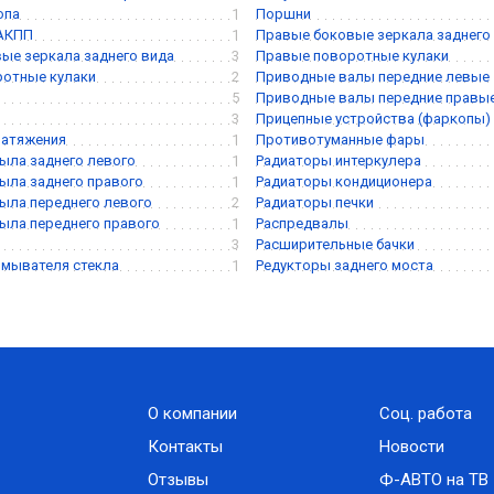
опа
1
Поршни
 АКПП
1
Правые боковые зеркала заднего
ые зеркала заднего вида
3
Правые поворотные кулаки
ротные кулаки
2
Приводные валы передние левые
5
Приводные валы передние правы
3
Прицепные устройства (фаркопы)
натяжения
1
Противотуманные фары
ыла заднего левого
1
Радиаторы интеркулера
ыла заднего правого
1
Радиаторы кондиционера
ыла переднего левого
2
Радиаторы печки
ыла переднего правого
1
Распредвалы
3
Расширительные бачки
мывателя стекла
1
Редукторы заднего моста
О компании
Соц. работа
Контакты
Новости
Отзывы
Ф-АВТО на ТВ