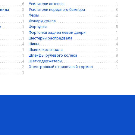
6
Усилители антенны
1
 вида
3
Усилители переднего бампера
3
1
Фары
2
1
Фонари крыла
1
е
1
Форсунки
5
1
Форточки задней левой двери
1
1
Шестерни распредвала
3
4
Шины
4
1
Шкивы коленвала
2
1
Шлейфы рулевого колеса
8
4
Щеткодержатели
2
2
Электронный стояночный тормоз
1
1