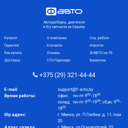
Авторазборка, двигатели
и б/у запчасти из Европы
Каталог
О компании
Соц. работа
Гарантия
Контакты
Новости
Как купить
Отзывы
Ф-АВТО на ТВ
Доставка
СТО-Партнеры
Вакансии
+375 (29) 321-44-44
E-mail:
support@f-avto.by
00
00
Время работы:
офис:
пн-пт 9
-18
00
00
00
склад:
пн-пт 9
-19
, сб,вс 9
-
00
18
Юр.адрес:
г. Минск, ул. П.Глебки, д. 11, пом.
20
Адрес склада:
г. Минск, ул.Основателей, 35