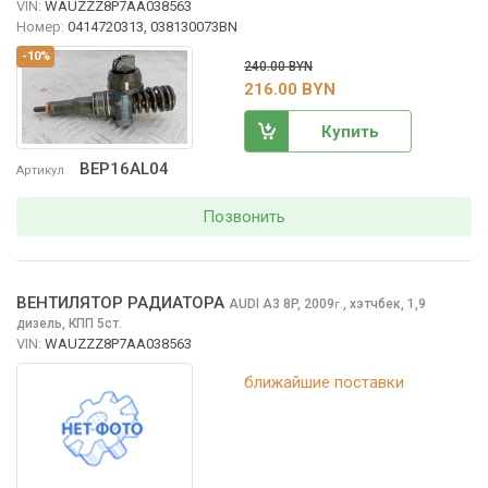
VIN:
WAUZZZ8P7AA038563
Номер:
0414720313, 038130073BN
-10%
240.00 BYN
216.00 BYN
Купить
BEP16AL04
Артикул
Позвонить
ВЕНТИЛЯТОР РАДИАТОРА
AUDI A3
8P, 2009
,
хэтчбек, 1,9
г.
дизель, КПП 5ст.
VIN:
WAUZZZ8P7AA038563
ближайшие поставки