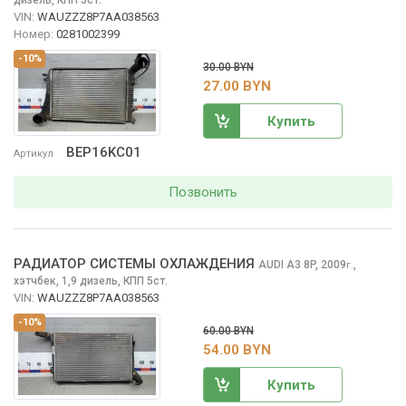
дизель, КПП 5ст.
VIN:
WAUZZZ8P7AA038563
Номер:
0281002399
-10%
30.00 BYN
27.00 BYN
Купить
BEP16KC01
Артикул
Позвонить
РАДИАТОР СИСТЕМЫ ОХЛАЖДЕНИЯ
AUDI A3
8P, 2009
,
г.
хэтчбек, 1,9 дизель, КПП 5ст.
VIN:
WAUZZZ8P7AA038563
-10%
60.00 BYN
54.00 BYN
Купить