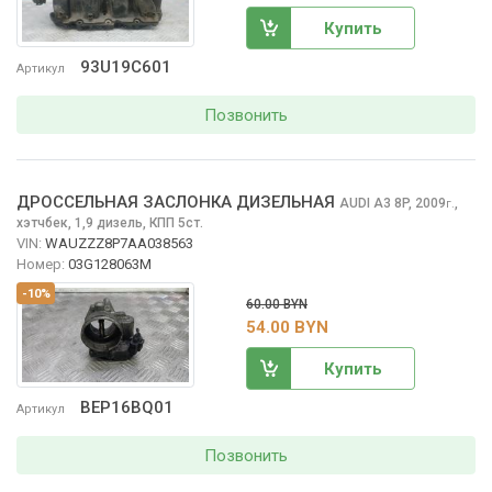
Купить
93U19C601
Артикул
Позвонить
ДРОССЕЛЬНАЯ ЗАСЛОНКА ДИЗЕЛЬНАЯ
AUDI A3
8P, 2009
,
г.
хэтчбек, 1,9 дизель, КПП 5ст.
VIN:
WAUZZZ8P7AA038563
Номер:
03G128063M
-10%
60.00 BYN
54.00 BYN
Купить
BEP16BQ01
Артикул
Позвонить