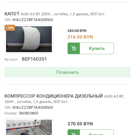
КАПОТ
AUDI A3
8P, 2009
,
хэтчбек, 1,9 дизель, КПП 5ст.
г.
VIN:
WAUZZZ8P7AA038563
-10%
240.00 BYN
216.00 BYN
Купить
BEP16D201
Артикул
Позвонить
КОМПРЕССОР КОНДИЦИОНЕРА ДИЗЕЛЬНЫЙ
AUDI A3
8P,
2009
,
хэтчбек, 1,9 дизель, КПП 5ст.
г.
VIN:
WAUZZZ8P7AA038563
Номер:
5N0820803
270.00 BYN