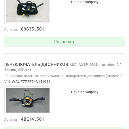
Цена по запросу
89S35J501
Артикул
Позвонить
ПЕРЕКЛЮЧАТЕЛЬ ДВОРНИКОВ
AUDI A3
8P, 2004
,
хэтчбек, 2,0
г.
бензин, КПП 6ст.
!
В составе агрегата:
переключатель поворотов и дворников (стрекоза)
VIN:
WAUZZZ8P74A141941
Цена по запросу
4BE14J501
Артикул