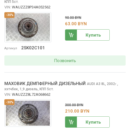
КПП 5ст.
VIN:
WAUZZZ8P34A052562
-30%
90.00 BYN
63.00 BYN
Купить
2SK02C101
Артикул
Позвонить
МАХОВИК ДЕМПФЕРНЫЙ ДИЗЕЛЬНЫЙ
AUDI A3
8L, 2002
,
г.
хэтчбек, 1,9 дизель, КПП 5ст.
VIN:
WAUZZZ8L72A068662
-30%
300.00 BYN
210.00 BYN
Купить