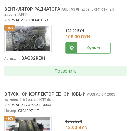
ВЕНТИЛЯТОР РАДИАТОРА
AUDI A3
8P, 2009
,
хэтчбек, 2,0
г.
дизель, АКПП
VIN:
WAUZZZ8PXAA035933
-10%
120.00 BYN
108.00 BYN
Купить
BAG32KE01
Артикул
Позвонить
ВПУСКНОЙ КОЛЛЕКТОР БЕНЗИНОВЫЙ
AUDI A3
8P, 2005
,
г.
хэтчбек, 1,6 бензин, КПП 6ст.
VIN:
WAUZZZ8P55A119888
Номер:
03C129711F
-20%
15.00 BYN
12.00 BYN