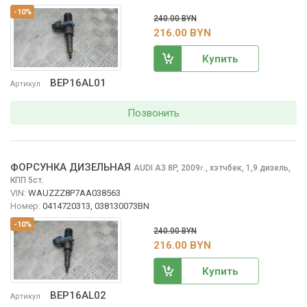
-10%
240.00 BYN
216.00 BYN
Купить
BEP16AL01
Артикул
Позвонить
ФОРСУНКА ДИЗЕЛЬНАЯ
AUDI A3
8P, 2009
,
хэтчбек, 1,9 дизель,
г.
КПП 5ст.
VIN:
WAUZZZ8P7AA038563
Номер:
0414720313, 038130073BN
-10%
240.00 BYN
216.00 BYN
Купить
BEP16AL02
Артикул