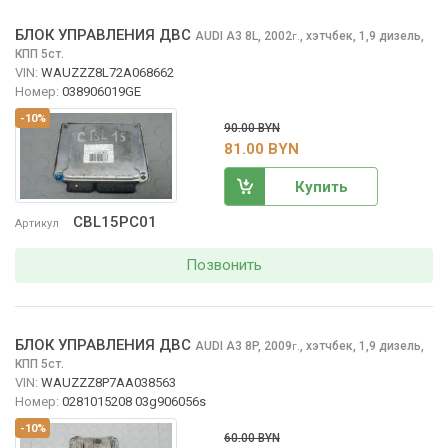
БЛОК УПРАВЛЕНИЯ ДВС
AUDI A3
8L, 2002
,
хэтчбек, 1,9 дизель,
г.
КПП 5ст.
VIN:
WAUZZZ8L72A068662
Номер:
038906019GE
-10%
90.00 BYN
81.00 BYN
Купить
CBL15PC01
Артикул
Позвонить
БЛОК УПРАВЛЕНИЯ ДВС
AUDI A3
8P, 2009
,
хэтчбек, 1,9 дизель,
г.
КПП 5ст.
VIN:
WAUZZZ8P7AA038563
Номер:
0281015208 03g906056s
-10%
60.00 BYN