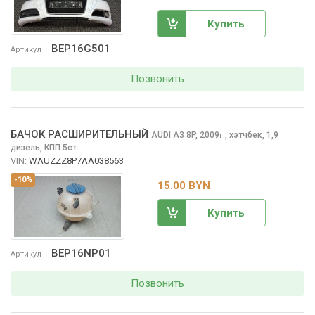
Купить
BEP16G501
Артикул
Позвонить
БАЧОК РАСШИРИТЕЛЬНЫЙ
AUDI A3
8P, 2009
,
хэтчбек, 1,9
г.
дизель, КПП 5ст.
VIN:
WAUZZZ8P7AA038563
-10%
15.00 BYN
Купить
BEP16NP01
Артикул
Позвонить