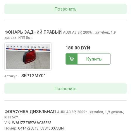
Позвонить
ФОНАРЬ ЗАДНИЙ ПРАВЫЙ
AUDI A3
8P, 2009
,
хэтчбек, 1,9
г.
дизель, КПП 5ст.
180.00 BYN
Купить
SEP12MY01
Артикул
Позвонить
ФОРСУНКА ДИЗЕЛЬНАЯ
AUDI A3
8P, 2009
,
хэтчбек, 1,9 дизель,
г.
КПП 5ст.
VIN:
WAUZZZ8P7AA038563
Номер:
0414720313, 038130073BN