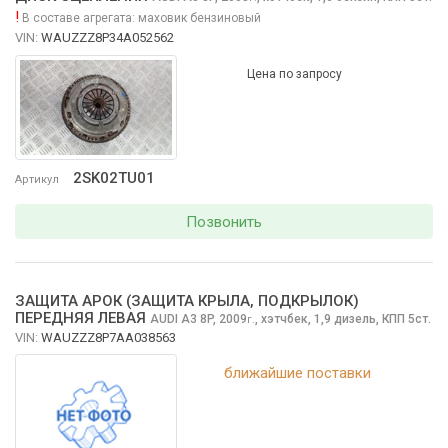
!
В составе агрегата:
маховик бензиновый
VIN:
WAUZZZ8P34A052562
Цена по запросу
2SK02TU01
Артикул
Позвонить
ЗАЩИТА АРОК (ЗАЩИТА КРЫЛА, ПОДКРЫЛОК)
ПЕРЕДНЯЯ ЛЕВАЯ
AUDI A3
8P, 2009
,
хэтчбек, 1,9 дизель, КПП 5ст.
г.
VIN:
WAUZZZ8P7AA038563
ближайшие поставки