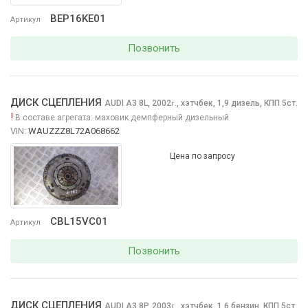
BEP16KE01
Артикул
Позвонить
ДИСК СЦЕПЛЕНИЯ
AUDI A3
8L, 2002
,
хэтчбек, 1,9 дизель, КПП 5ст.
г.
!
В составе агрегата:
маховик демпферный дизельный
VIN:
WAUZZZ8L72A068662
Цена по запросу
CBL15VC01
Артикул
Позвонить
ДИСК СЦЕПЛЕНИЯ
AUDI A3
8P, 2003
,
хэтчбек, 1,6 бензин, КПП 5ст.
г.