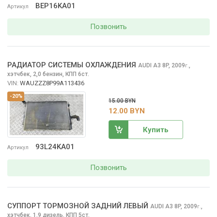
BEP16KA01
Артикул
Позвонить
РАДИАТОР СИСТЕМЫ ОХЛАЖДЕНИЯ
AUDI A3
8P, 2009
,
г.
хэтчбек, 2,0 бензин, КПП 6ст.
VIN:
WAUZZZ8P99A113436
-20%
15.00 BYN
12.00 BYN
Купить
93L24KA01
Артикул
Позвонить
СУППОРТ ТОРМОЗНОЙ ЗАДНИЙ ЛЕВЫЙ
AUDI A3
8P, 2009
,
г.
хэтчбек, 1,9 дизель, КПП 5ст.