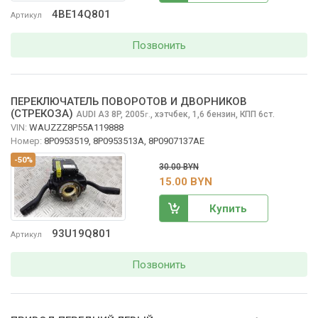
4BE14Q801
Артикул
Позвонить
ПЕРЕКЛЮЧАТЕЛЬ ПОВОРОТОВ И ДВОРНИКОВ
(СТРЕКОЗА)
AUDI A3
8P, 2005
,
хэтчбек, 1,6 бензин, КПП 6ст.
г.
VIN:
WAUZZZ8P55A119888
Номер:
8P0953519, 8P0953513A, 8P0907137AE
-50%
30.00 BYN
15.00 BYN
Купить
93U19Q801
Артикул
Позвонить