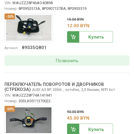
VIN:
WAUZZZ8P46AO40858
Номер:
8P0953513A, 8P0907137BA, 8P0953519
-20%
15.00 BYN
12.00 BYN
Купить
89S35Q801
Артикул
Позвонить
ПЕРЕКЛЮЧАТЕЛЬ ПОВОРОТОВ И ДВОРНИКОВ
(СТРЕКОЗА)
AUDI A3
8P, 2004
,
хэтчбек, 2,0 бензин, КПП 6ст.
г.
VIN:
WAUZZZ8P74A141941
Номер:
30SLK0511370022
-50%
90.00 BYN
45.00 BYN
Купить