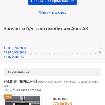
Показать 53 предложений
Очистить фильтр
Запчасти б/у к автомобилям Audi A3
A3 8L 1996-2003
4
A3 8P 2003-2012
48
A3 8V 2012-2020
1
По умолчанию
БАМПЕР ПЕРЕДНИЙ
AUDI A3
8P, 2009
,
хэтчбек, 1,9 дизель, КПП
г.
5ст.
VIN:
WAUZZZ8P7AA038563
-10%
300.00 BYN
270.00 BYN