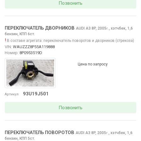
Позвонить
ПЕРЕКЛЮЧАТЕЛЬ ДВОРНИКОВ
AUDI A3
8P, 2005
,
хэтчбек, 1,6
г.
бензин, КПП 6ст.
!
В составе агрегата:
переключатель поворотов и дворников (стрекоза)
VIN:
WAUZZZ8P55A119888
Номер:
8P0953519D
Цена по запросу
93U19J501
Артикул
Позвонить
ПЕРЕКЛЮЧАТЕЛЬ ПОВОРОТОВ
AUDI A3
8P, 2005
,
хэтчбек, 1,6
г.
бензин, КПП 5ст.