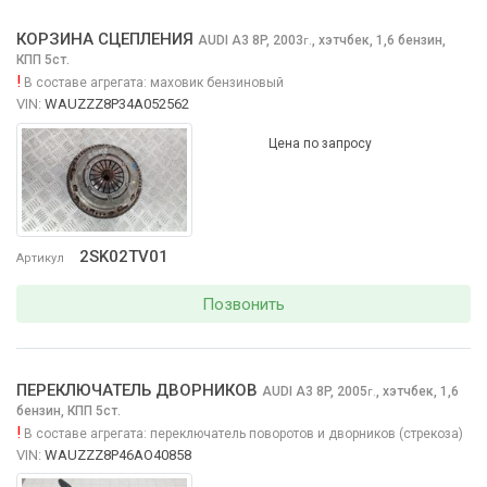
КОРЗИНА СЦЕПЛЕНИЯ
AUDI A3
8P, 2003
,
хэтчбек, 1,6 бензин,
г.
КПП 5ст.
!
В составе агрегата:
маховик бензиновый
VIN:
WAUZZZ8P34A052562
Цена по запросу
2SK02TV01
Артикул
Позвонить
ПЕРЕКЛЮЧАТЕЛЬ ДВОРНИКОВ
AUDI A3
8P, 2005
,
хэтчбек, 1,6
г.
бензин, КПП 5ст.
!
В составе агрегата:
переключатель поворотов и дворников (стрекоза)
VIN:
WAUZZZ8P46AO40858