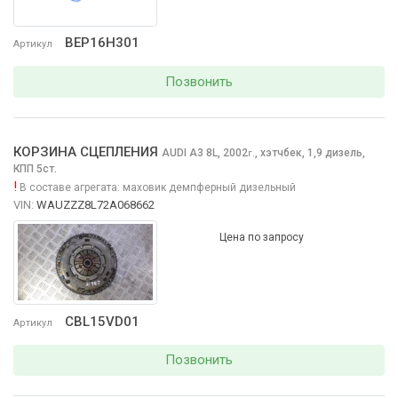
BEP16H301
Артикул
Позвонить
КОРЗИНА СЦЕПЛЕНИЯ
AUDI A3
8L, 2002
,
хэтчбек, 1,9 дизель,
г.
КПП 5ст.
!
В составе агрегата:
маховик демпферный дизельный
VIN:
WAUZZZ8L72A068662
Цена по запросу
CBL15VD01
Артикул
Позвонить