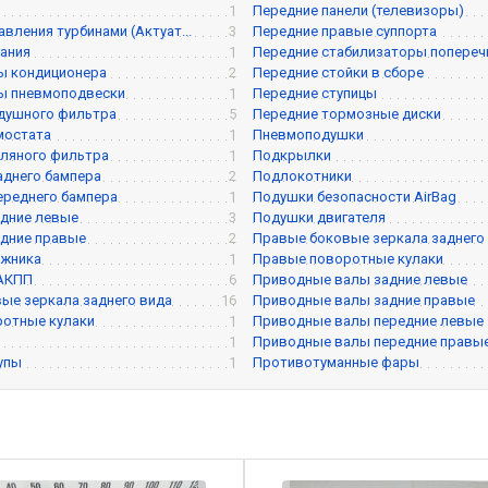
1
Передние панели (телевизоры)
вления турбинами (Актуат...
3
Передние правые суппорта
ания
1
Передние стабилизаторы поперечно
ы кондиционера
2
Передние стойки в сборе
ы пневмоподвески
1
Передние ступицы
душного фильтра
5
Передние тормозные диски
мостата
1
Пневмоподушки
ляного фильтра
1
Подкрылки
аднего бампера
2
Подлокотники
ереднего бампера
1
Подушки безопасности AirBag
дние левые
3
Подушки двигателя
дние правые
2
Правые боковые зеркала заднего
ажника
1
Правые поворотные кулаки
 АКПП
6
Приводные валы задние левые
ые зеркала заднего вида
16
Приводные валы задние правые
ротные кулаки
1
Приводные валы передние левые
1
Приводные валы передние правы
упы
1
Противотуманные фары