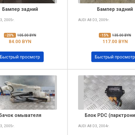
Бампер задний
Бампер задний
3, 2005
AUDI A8
D3, 2009
г.
г.
-20%
105.00 BYN
-15%
135.00 BYN
84.00 BYN
117.00 BYN
Быстрый просмотр
Быстрый просмотр
Бачок омывателя
Блок PDC (парктрони
3, 2005
AUDI A8
D3, 2004
г.
г.