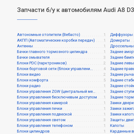
Запчасти б/у к автомобилям Audi A8 D
Автономные отопители (Вебасто)
1
Диффузоры 
АКПП (Автоматические коробки передач)
1
Домкраты
Антенны
1
Дроссельны
Бачки главного тормозного цилиндра
1
Задние амо
Бачки омывателя
3
Задние бамп
Блоки PDC (парктроников)
2
Задние левы
Блоки бортовой сети (блоки управлени...
4
Задние прав
Блоки видео
2
Задние рыча
Блоки комфорта
5
Задние стаб
Блоки радио
1
Задние стой
Блоки управления ZGW (центральный ме...
1
Задние ступ
Блоки управления бесключевым доступом
1
Задние торм
Блоки управления камерой
1
Замки двери
Блоки управления печки
1
Замки зажиг
Блоки управления подвеской
1
Замки капот
Блоки управления светом
3
Защиты двиг
Блоки управления телефоном
1
Капоты
Блоки цилиндров
1
Карданные 