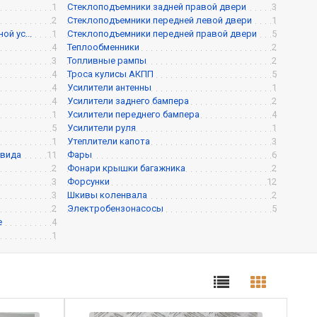
1
Стеклоподъемники задней правой двери
3
2
Стеклоподъемники передней левой двери
1
й ус...
1
Стеклоподъемники передней правой двери
5
4
Теплообменники
2
3
Топливные рампы
2
4
Троса кулисы АКПП
5
4
Усилители антенны
1
4
Усилители заднего бампера
2
1
Усилители переднего бампера
4
5
Усилители руля
1
1
Утеплители капота
3
 вида
11
Фары
6
2
Фонари крышки багажника
2
3
Форсунки
12
3
Шкивы коленвала
2
2
Электробензонасосы
5
е
4
1