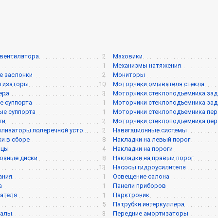
3
вентилятора
2
Маховики
1
Механизмы натяжения
е заслонки
2
Мониторы
ртизаторы
10
Моторчики омывателя стекла
ера
3
Моторчики стеклоподъемника задне
е суппорта
1
Моторчики стеклоподъемника задне
ые суппорта
1
Моторчики стеклоподъемника перед
ги
2
Моторчики стеклоподъемника перед
илизаторы поперечной усто...
2
Навигационные системы
ки в сборе
8
Накладки на левый порог
ицы
4
Накладки на пороги
озные диски
8
Накладки на правый порог
13
Насосы гидроусилителя
ания
1
Освещение салона
а
1
Панели приборов
ателя
1
Парктроник
5
Патрубки интеркуллера
валы
3
Передние амортизаторы