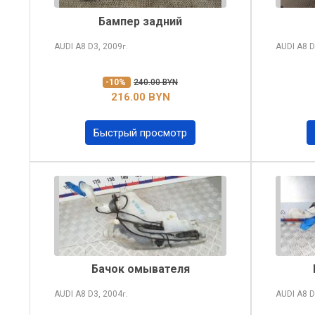
Бампер задний
AUDI A8
D3, 2009
AUDI A8
D
г.
-10%
240.00 BYN
216.00 BYN
Быстрый просмотр
Бачок омывателя
AUDI A8
D3, 2004
AUDI A8
D
г.