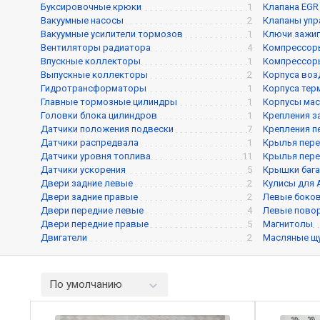
Буксировочные крюки
1
Клапана EGR
Вакуумные насосы
2
Клапаны упра
Вакуумные усилители тормозов
1
Ключи зажиг
Вентиляторы радиатора
4
Компрессор
Впускные коллекторы
1
Компрессор
Выпускные коллекторы
2
Корпуса воз
Гидротрансформаторы
1
Корпуса тер
Главные тормозные цилиндры
1
Корпусы мас
Головки блока цилиндров
1
Крепления з
Датчики положения подвески
7
Крепления п
Датчики распредвала
1
Крылья пере
Датчики уровня топлива
11
Крылья пере
Датчики ускорения
5
Крышки баг
Двери задние левые
2
Кулисы для
Двери задние правые
2
Левые боков
Двери передние левые
4
Левые пово
Двери передние правые
5
Магнитолы
Двигатели
2
Масляные щ
По умолчанию