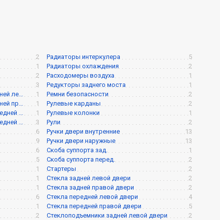
2
Радиаторы интеркулера
5
1
Радиаторы охлаждения
2
2
Расходомеры воздуха
1
3
Редукторы заднего моста
1
й ле...
1
Ремни безопасности
2
й пр...
1
Рулевые карданы
2
ней ...
1
Рулевые колонки
1
ней ...
3
Рули
2
6
Ручки двери внутренние
13
9
Ручки двери наружные
13
6
Скоба суппорта зад.
1
5
Скоба суппорта перед.
2
1
Стартеры
2
1
Стекла задней левой двери
2
1
Стекла задней правой двери
2
6
Стекла передней левой двери
4
1
Стекла передней правой двери
5
2
Стеклоподъемники задней левой двери
2