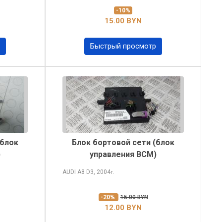
-10%
15.00 BYN
Быстрый просмотр
(блок
Блок бортовой сети (блок
)
управления BCM)
AUDI A8
D3, 2004
г.
-20%
15.00 BYN
12.00 BYN