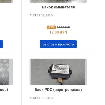
Бачок омывателя
AUDI A8
D3, 2005
г.
-20%
15.00 BYN
12.00 BYN
Быстрый просмотр
ков)
Блок PDC (парктроников)
AUDI A8
D3, 2009
г.