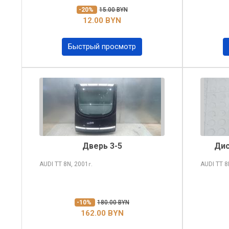
-20%
15.00 BYN
12.00 BYN
Быстрый просмотр
Дверь 3-5
Дис
AUDI TT
8N, 2001
AUDI TT
8
г.
-10%
180.00 BYN
162.00 BYN