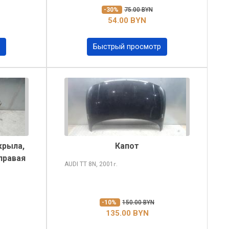
-30%
75.00 BYN
54.00 BYN
Быстрый просмотр
крыла,
Капот
правая
AUDI TT
8N, 2001
г.
-10%
150.00 BYN
135.00 BYN