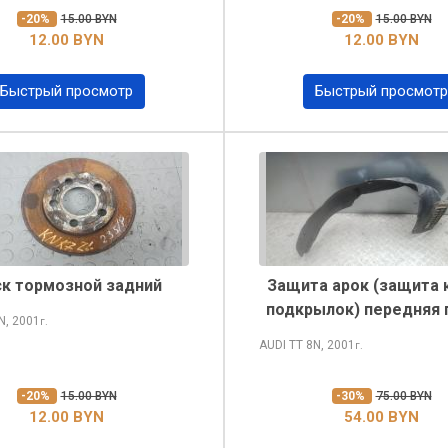
-20%
15.00 BYN
-20%
15.00 BYN
12.00 BYN
12.00 BYN
Быстрый просмотр
Быстрый просмотр
к тормозной задний
Защита арок (защита 
подкрылок) передняя 
N, 2001
г.
AUDI TT
8N, 2001
г.
-20%
15.00 BYN
-30%
75.00 BYN
12.00 BYN
54.00 BYN