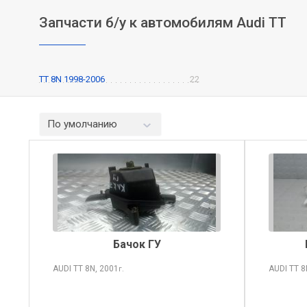
Запчасти б/у к автомобилям Audi TT
TT 8N 1998-2006
22
По умолчанию
Бачок ГУ
AUDI TT
8N, 2001
AUDI TT
8
г.