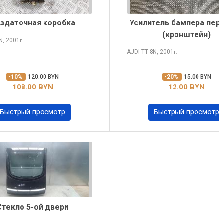
здаточная коробка
Усилитель бампера пе
(кронштейн)
N, 2001
г.
AUDI TT
8N, 2001
г.
-10%
120.00 BYN
-20%
15.00 BYN
108.00 BYN
12.00 BYN
Быстрый просмотр
Быстрый просмотр
Стекло 5-ой двери