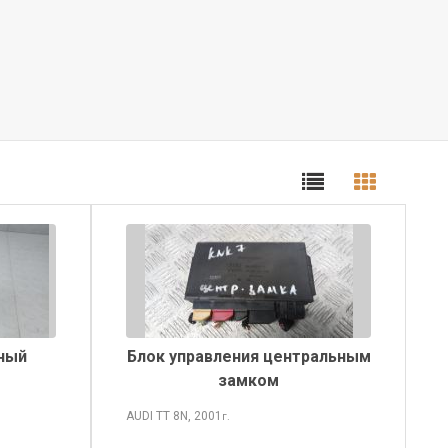
ный
Блок управления центральным
замком
AUDI TT
8N, 2001
г.