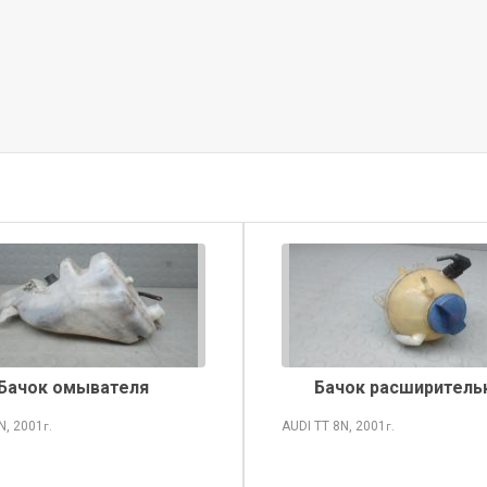
Бачок омывателя
Бачок расширитель
N, 2001
AUDI TT
8N, 2001
г.
г.