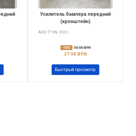
редний
Усилитель бампера передний
(кронштейн)
AUDI TT
8N, 2001
г.
-10%
30.00 BYN
27.00 BYN
Быстрый просмотр