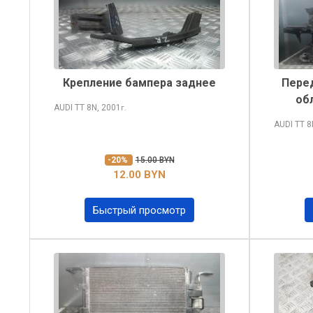
Крепление бампера заднее
Перед
об
AUDI TT
8N, 2001
г.
AUDI TT
8
-20%
15.00 BYN
12.00 BYN
Быстрый просмотр