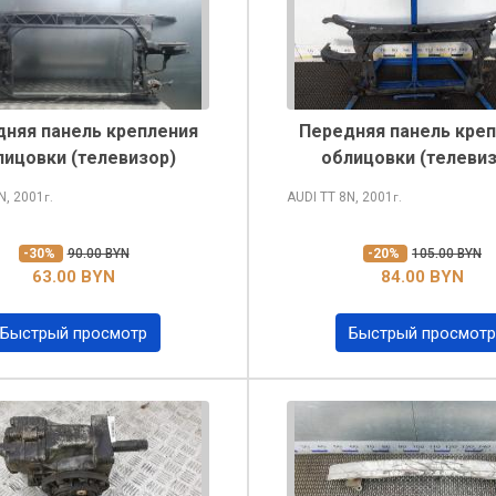
няя панель крепления
Передняя панель кре
лицовки (телевизор)
облицовки (телевиз
N, 2001
AUDI TT
8N, 2001
г.
г.
-30%
90.00 BYN
-20%
105.00 BYN
63.00 BYN
84.00 BYN
Быстрый просмотр
Быстрый просмотр