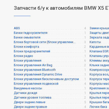
Запчасти б/у к автомобилям BMW X5 E
ABS
4
Замки крышк
Бачки гидроусилителя
1
Защиты двиг
Бачки омывателя
1
Зеркала зад
Блоки бортовой сети (блоки управлени...
3
Капоты
Блоки комфорта
2
Карданные 
Блоки предохранителей
1
Клапана EGR
Блоки радио
1
Клапаны упра
Блоки управления
6
Клеммы акк
Блоки управления Air Bag
2
Клыки задне
Блоки управления Bluetooth
1
Компрессор
Блоки управления Dynamic Drive
1
Корпуса воз
Блоки управления бесключевым доступом
1
Корпуса тер
Блоки управления подвеской
4
Корпусы мас
Вакуумные насосы
1
Крепления з
Датчики дождя
1
Крылья пере
Датчики уровня топлива
2
Крылья пере
Двери задние левые
5
Крышки баг
Двери задние правые
4
Лючки бака