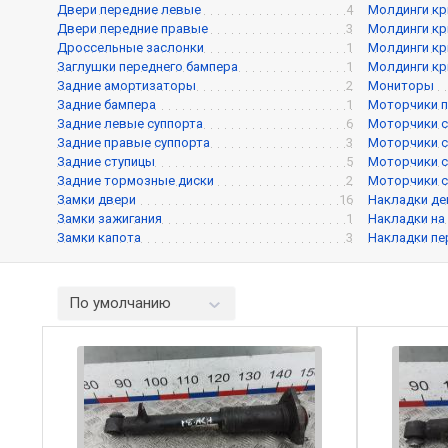
Двери передние левые
4
Молдинги кр
Двери передние правые
3
Молдинги кр
Дроссельные заслонки
1
Молдинги кр
Заглушки переднего бампера
1
Молдинги кр
Задние амортизаторы
2
Мониторы
Задние бампера
1
Моторчики п
Задние левые суппорта
6
Моторчики с
Задние правые суппорта
3
Моторчики с
Задние ступицы
5
Моторчики с
Задние тормозные диски
2
Моторчики с
Замки двери
16
Накладки де
Замки зажигания
1
Накладки на
Замки капота
3
Накладки пе
По умолчанию