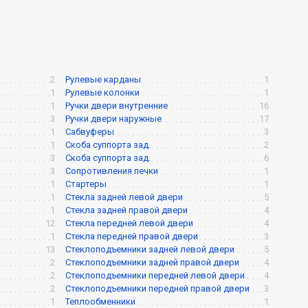
2
Рулевые карданы
1
1
Рулевые колонки
1
1
Ручки двери внутренние
16
3
Ручки двери наружные
17
1
Сабвуферы
3
1
Скоба суппорта зад.
2
3
Скоба суппорта зад.
6
3
Сопротивления печки
1
1
Стартеры
1
1
Стекла задней левой двери
5
1
Стекла задней правой двери
4
12
Стекла передней левой двери
4
1
Стекла передней правой двери
3
13
Стеклоподъемники задней левой двери
5
2
Стеклоподъемники задней правой двери
4
2
Стеклоподъемники передней левой двери
4
2
Стеклоподъемники передней правой двери
3
1
Теплообменники
1