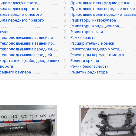
ыла заднего левого
3
Приводные валы задние левые
ыла заднего правого
2
Приводные валы передние левые
ыла переднего левого
3
Приводные валы передние правы
ыла переднего правого
2
Радиаторы интеркулера
2
Радиаторы кондиционера
ечки
2
Радиаторы печки
теклоподъемника задней ле...
3
Рамки капота
теклоподъемника задней пр...
1
Расширительные бачки
теклоподъемника передней ...
1
Редукторы заднего моста
теклоподъемника передней ...
1
Редукторы переднего моста
коративные (жабо, дождевики)
2
Релинги крыши
 пороги
7
Ремни безопасности
реднего бампера
1
Решетки радиатора