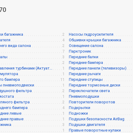
70
и багажника
2
Насосы гидроусилителя
ателя
4
Обшивки крышки багажника
него вида салона
2
Освещение салона
7
Парктроник
валы
3
Передние балки
2
Передние бампера
вления турбинами (Актуат...
1
Передние панели (телевизоры)
умулятора
1
Передние рычаги
го бампера
11
Передние ступицы
ы пневмоподвески
1
Передние тормозные диски
душного фильтра
2
Переключатели света
мостата
1
Пневмоподушки
ляного фильтра
2
Повторители поворотов
аднего бампера
4
Подкрылки
дние левые
1
Подножки
дние правые
1
Подушки безопасности AirBag
ажника
3
Подушки двигателя
1
Правые поворотные кулаки