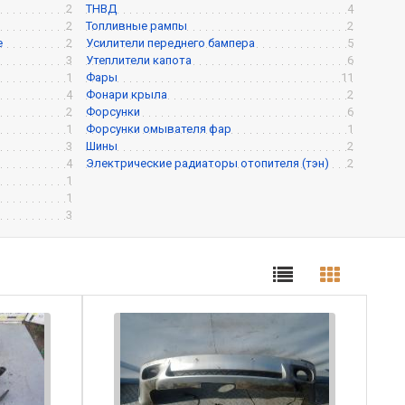
2
ТНВД
4
2
Топливные рампы
2
е
2
Усилители переднего бампера
5
3
Утеплители капота
6
1
Фары
11
4
Фонари крыла
2
2
Форсунки
6
1
Форсунки омывателя фар
1
3
Шины
2
4
Электрические радиаторы отопителя (тэн)
2
1
1
3