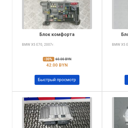
Блок комфорта
Бл
BMW X5
E70, 2007
BMW X5
E
г.
-30%
60.00 BYN
42.00 BYN
Быстрый просмотр