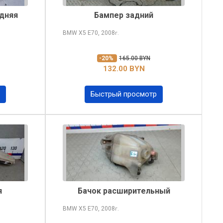
едняя
Бампер задний
BMW X5
E70, 2008
г.
-20%
165.00 BYN
132.00 BYN
Быстрый просмотр
я
Бачок расширительный
BMW X5
E70, 2008
г.