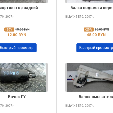
мортизатор задний
Балка подвески пер
70, 2007
BMW X5
E70, 2007
г.
г.
-20%
15.00 BYN
-20%
60.00 BYN
12.00 BYN
48.00 BYN
Быстрый просмотр
Быстрый просмотр
Бачок ГУ
Бачок омывател
70, 2007
BMW X5
E70, 2007
г.
г.