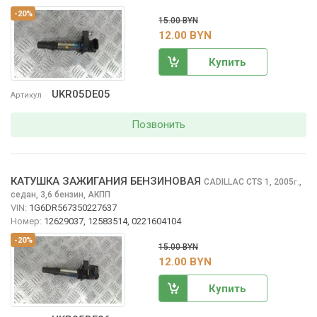
-20%
15.00 BYN
12.00 BYN
Купить
UKR05DE05
Артикул
Позвонить
КАТУШКА ЗАЖИГАНИЯ БЕНЗИНОВАЯ
CADILLAC CTS
1, 2005
,
г.
седан, 3,6 бензин, АКПП
VIN:
1G6DR567350227637
Номер:
12629037, 12583514, 0221604104
-20%
15.00 BYN
12.00 BYN
Купить