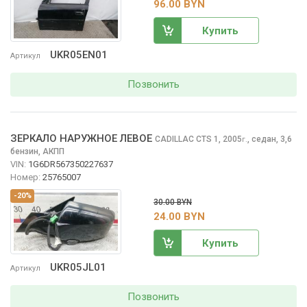
96.00 BYN
Купить
UKR05EN01
Артикул
Позвонить
ЗЕРКАЛО НАРУЖНОЕ ЛЕВОЕ
CADILLAC CTS
1, 2005
,
седан, 3,6
г.
бензин, АКПП
VIN:
1G6DR567350227637
Номер:
25765007
-20%
30.00 BYN
24.00 BYN
Купить
UKR05JL01
Артикул
Позвонить