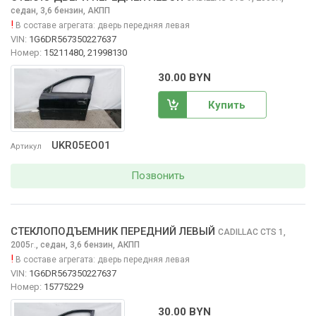
седан, 3,6 бензин, АКПП
!
В составе агрегата:
дверь передняя левая
VIN:
1G6DR567350227637
Номер:
15211480, 21998130
30.00 BYN
Купить
UKR05EO01
Артикул
Позвонить
СТЕКЛОПОДЪЕМНИК ПЕРЕДНИЙ ЛЕВЫЙ
CADILLAC CTS
1,
2005
,
седан, 3,6 бензин, АКПП
г.
!
В составе агрегата:
дверь передняя левая
VIN:
1G6DR567350227637
Номер:
15775229
30.00 BYN