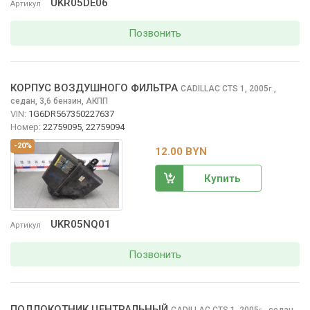
UKR05DE06
Артикул
Позвонить
КОРПУС ВОЗДУШНОГО ФИЛЬТРА
CADILLAC CTS
1, 2005
,
г.
седан, 3,6 бензин, АКПП
VIN:
1G6DR567350227637
Номер:
22759095, 22759094
-20%
12.00 BYN
Купить
UKR05NQ01
Артикул
Позвонить
ПОДЛОКОТНИК ЦЕНТРАЛЬНЫЙ
CADILLAC CTS
1, 2005
,
седан,