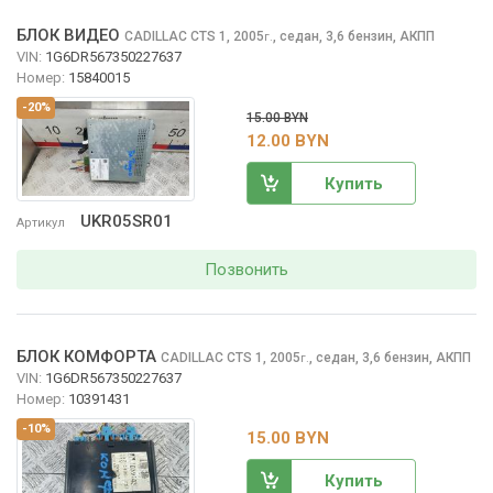
БЛОК ВИДЕО
CADILLAC CTS
1, 2005
,
седан, 3,6 бензин, АКПП
г.
VIN:
1G6DR567350227637
Номер:
15840015
-20%
15.00 BYN
12.00 BYN
Купить
UKR05SR01
Артикул
Позвонить
БЛОК КОМФОРТА
CADILLAC CTS
1, 2005
,
седан, 3,6 бензин, АКПП
г.
VIN:
1G6DR567350227637
Номер:
10391431
-10%
15.00 BYN
Купить