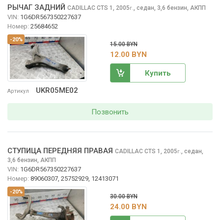
РЫЧАГ ЗАДНИЙ
CADILLAC CTS
1, 2005
,
седан, 3,6 бензин, АКПП
г.
VIN:
1G6DR567350227637
Номер:
25684652
-20%
15.00 BYN
12.00 BYN
Купить
UKR05ME02
Артикул
Позвонить
СТУПИЦА ПЕРЕДНЯЯ ПРАВАЯ
CADILLAC CTS
1, 2005
,
седан,
г.
3,6 бензин, АКПП
VIN:
1G6DR567350227637
Номер:
89060307, 25752929, 12413071
-20%
30.00 BYN
24.00 BYN