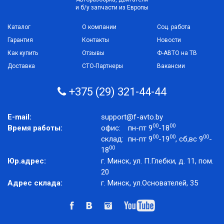
и б/у запчасти из Европы
Каталог
О компании
Соц. работа
Гарантия
Контакты
Новости
Как купить
Отзывы
Ф-АВТО на ТВ
Доставка
СТО-Партнеры
Вакансии
+375 (29) 321-44-44
E-mail:
support@f-avto.by
00
00
Время работы:
офис:
пн-пт 9
-18
00
00
00
склад:
пн-пт 9
-19
, сб,вс 9
-
00
18
Юр.адрес:
г. Минск, ул. П.Глебки, д. 11, пом.
20
Адрес склада:
г. Минск, ул.Основателей, 35