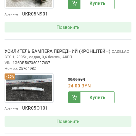
Купить
UKR05N901
Артикул
Позвонить
УСИЛИТЕЛЬ БАМПЕРА ПЕРЕДНИЙ (КРОНШТЕЙН)
CADILLAC
CTS
1, 2005
,
седан, 3,6 бензин, АКПП
г.
VIN:
1G6DR567350227637
Номер:
25764982
-20%
30.00 BYN
24.00 BYN
Купить
UKR05O101
Артикул
Позвонить