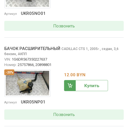
UKR05NO01
Артикул
Позвонить
БАЧОК РАСШИРИТЕЛЬНЫЙ
CADILLAC CTS
1, 2005
,
седан, 3,6
г.
бензин, АКПП
VIN:
1G6DR567350227637
Номер:
25757866, 20898801
-20%
12.00 BYN
Купить
UKR05NP01
Артикул
Позвонить