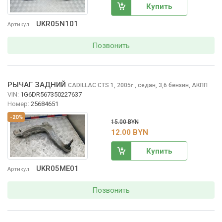
Купить
UKR05N101
Артикул
Позвонить
РЫЧАГ ЗАДНИЙ
CADILLAC CTS
1, 2005
,
седан, 3,6 бензин, АКПП
г.
VIN:
1G6DR567350227637
Номер:
25684651
-20%
15.00 BYN
12.00 BYN
Купить
UKR05ME01
Артикул
Позвонить