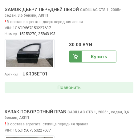
ЗАМОК ДВЕРИ ПЕРЕДНЕЙ ЛЕВОЙ
CADILLAC CTS
1, 2005
,
г.
седан, 3,6 бензин, АКПП
!
В составе агрегата:
дверь передняя левая
VIN:
1G6DR567350227637
Номер:
15253270, 25843193
30.00 BYN
Купить
UKR05ET01
Артикул
Позвонить
КУЛАК ПОВОРОТНЫЙ ПРАВ
CADILLAC CTS
1, 2005
,
седан, 3,6
г.
бензин, АКПП
!
В составе агрегата:
ступица передняя правая
VIN:
1G6DR567350227637