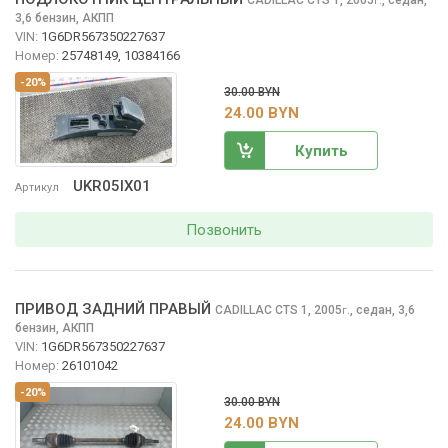
г.
3,6 бензин, АКПП
VIN:
1G6DR567350227637
Номер:
25748149, 10384166
-20%
30.00 BYN
24.00 BYN
Купить
UKR05IX01
Артикул
Позвонить
ПРИВОД ЗАДНИЙ ПРАВЫЙ
CADILLAC CTS
1, 2005
,
седан, 3,6
г.
бензин, АКПП
VIN:
1G6DR567350227637
Номер:
26101042
-20%
30.00 BYN
24.00 BYN