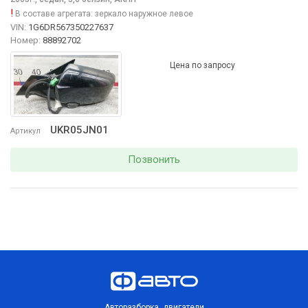
!
В составе агрегата:
зеркало наружное левое
VIN:
1G6DR567350227637
Номер:
88892702
Цена по запросу
UKR05JN01
Артикул
Позвонить
Авторазборка, двигатели