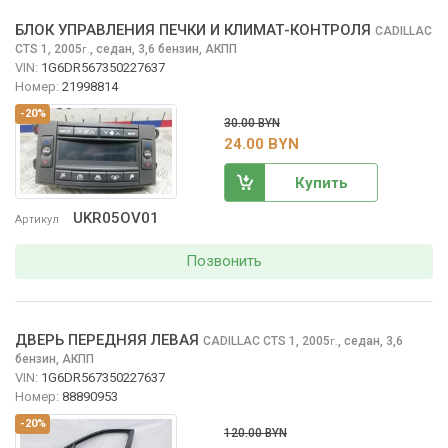
БЛОК УПРАВЛЕНИЯ ПЕЧКИ И КЛИМАТ-КОНТРОЛЯ
CADILLAC
CTS
1, 2005
,
седан, 3,6 бензин, АКПП
г.
VIN:
1G6DR567350227637
Номер:
21998814
-20%
30.00 BYN
24.00 BYN
Купить
UKR05OV01
Артикул
Позвонить
ДВЕРЬ ПЕРЕДНЯЯ ЛЕВАЯ
CADILLAC CTS
1, 2005
,
седан, 3,6
г.
бензин, АКПП
VIN:
1G6DR567350227637
Номер:
88890953
-20%
120.00 BYN