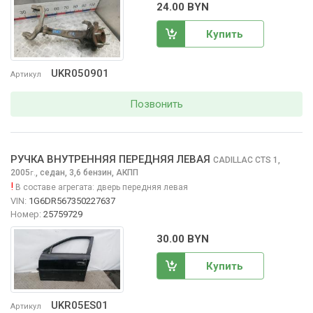
24.00 BYN
Купить
UKR050901
Артикул
Позвонить
РУЧКА ВНУТРЕННЯЯ ПЕРЕДНЯЯ ЛЕВАЯ
CADILLAC CTS
1,
2005
,
седан, 3,6 бензин, АКПП
г.
!
В составе агрегата:
дверь передняя левая
VIN:
1G6DR567350227637
Номер:
25759729
30.00 BYN
Купить
UKR05ES01
Артикул