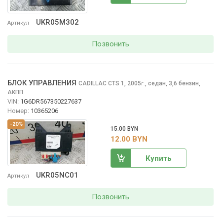
UKR05M302
Артикул
Позвонить
БЛОК УПРАВЛЕНИЯ
CADILLAC CTS
1, 2005
,
седан, 3,6 бензин,
г.
АКПП
VIN:
1G6DR567350227637
Номер:
10365206
-20%
15.00 BYN
12.00 BYN
Купить
UKR05NC01
Артикул
Позвонить