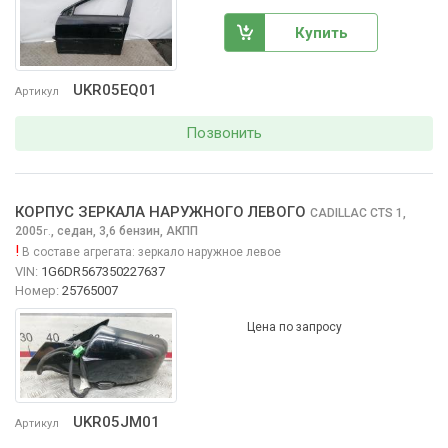
Купить
UKR05EQ01
Артикул
Позвонить
КОРПУС ЗЕРКАЛА НАРУЖНОГО ЛЕВОГО
CADILLAC CTS
1,
2005
,
седан, 3,6 бензин, АКПП
г.
!
В составе агрегата:
зеркало наружное левое
VIN:
1G6DR567350227637
Номер:
25765007
Цена по запросу
UKR05JM01
Артикул