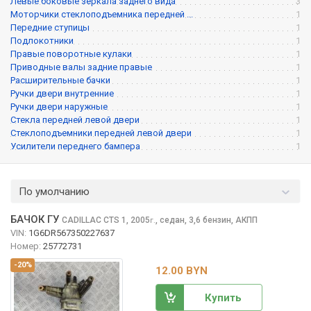
Левые боковые зеркала заднего вида
3
Моторчики стеклоподъемника передней ...
1
Передние ступицы
1
Подлокотники
1
Правые поворотные кулаки
1
Приводные валы задние правые
1
Расширительные бачки
1
Ручки двери внутренние
1
Ручки двери наружные
1
Стекла передней левой двери
1
Стеклоподъемники передней левой двери
1
Усилители переднего бампера
1
По умолчанию
БАЧОК ГУ
CADILLAC CTS
1, 2005
,
седан, 3,6 бензин, АКПП
г.
VIN:
1G6DR567350227637
Номер:
25772731
-20%
12.00 BYN
Купить