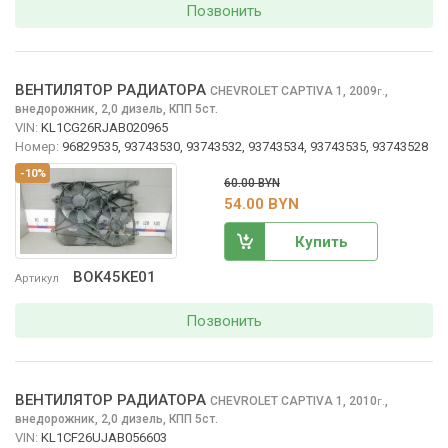
Позвонить
ВЕНТИЛЯТОР РАДИАТОРА
CHEVROLET CAPTIVA
1, 2009
,
г.
внедорожник, 2,0 дизель, КПП 5ст.
VIN:
KL1CG26RJAB020965
Номер:
96829535, 93743530, 93743532, 93743534, 93743535, 93743528
-10%
60.00 BYN
54.00 BYN
Купить
BOK45KE01
Артикул
Позвонить
ВЕНТИЛЯТОР РАДИАТОРА
CHEVROLET CAPTIVA
1, 2010
,
г.
внедорожник, 2,0 дизель, КПП 5ст.
VIN:
KL1CF26UJAB056603