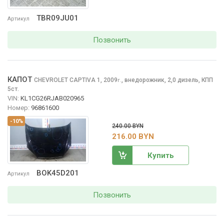
TBR09JU01
Артикул
Позвонить
КАПОТ
CHEVROLET CAPTIVA
1, 2009
,
внедорожник, 2,0 дизель, КПП
г.
5ст.
VIN:
KL1CG26RJAB020965
Номер:
96861600
-10%
240.00 BYN
216.00 BYN
Купить
BOK45D201
Артикул
Позвонить