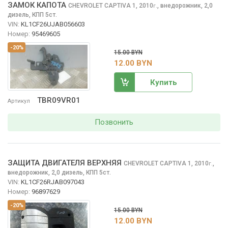
ЗАМОК КАПОТА
CHEVROLET CAPTIVA
1, 2010
,
внедорожник, 2,0
г.
дизель, КПП 5ст.
VIN:
KL1CF26UJAB056603
Номер:
95469605
-20%
15.00 BYN
12.00 BYN
Купить
TBR09VR01
Артикул
Позвонить
ЗАЩИТА ДВИГАТЕЛЯ ВЕРХНЯЯ
CHEVROLET CAPTIVA
1, 2010
,
г.
внедорожник, 2,0 дизель, КПП 5ст.
VIN:
KL1CF26RJAB097043
Номер:
96897629
-20%
15.00 BYN
12.00 BYN