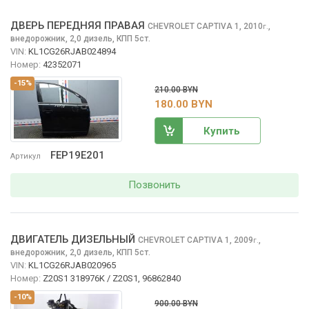
ДВЕРЬ ПЕРЕДНЯЯ ПРАВАЯ
CHEVROLET CAPTIVA
1, 2010
,
г.
внедорожник, 2,0 дизель, КПП 5ст.
VIN:
KL1CG26RJAB024894
Номер:
42352071
-15%
210.00 BYN
180.00 BYN
Купить
FEP19E201
Артикул
Позвонить
ДВИГАТЕЛЬ ДИЗЕЛЬНЫЙ
CHEVROLET CAPTIVA
1, 2009
,
г.
внедорожник, 2,0 дизель, КПП 5ст.
VIN:
KL1CG26RJAB020965
Номер:
Z20S1 318976K / Z20S1, 96862840
-10%
900.00 BYN