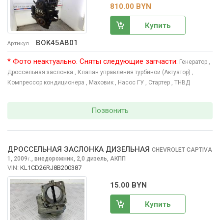
810.00 BYN
Купить
BOK45AB01
Артикул
* Фото неактуально. Сняты следующие запчасти:
Генератор
,
Дроссельная заслонка
, Клапан управления турбиной (Актуатор)
,
Компрессор кондиционера
, Маховик
, Насос ГУ
, Стартер
, ТНВД
Позвонить
ДРОССЕЛЬНАЯ ЗАСЛОНКА ДИЗЕЛЬНАЯ
CHEVROLET CAPTIVA
1, 2009
,
внедорожник, 2,0 дизель, АКПП
г.
VIN:
KL1CD26RJ8B200387
15.00 BYN
Купить