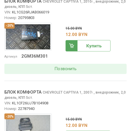
БЛОК КОМФОРТА
CHEVROLET CAPTIVA
1, 2010
,
внедорожник, 2,0
г.
дизель, КПП 5ст.
VIN:
KL1CG26RJAB066019
Номер:
20795803
-20%
15.00 BYN
12.00 BYN
Купить
2GM36M301
Артикул
Позвонить
БЛОК КОМФОРТА
CHEVROLET CAPTIVA
1, 2007
,
внедорожник, 2,0
г.
дизель, КПП 5ст.
VIN:
KL1CF26UJ7B104908
Номер:
22787940
-20%
15.00 BYN
12.00 BYN