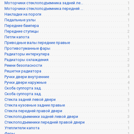
Моторчики стеклоподъемника задней ле...
1
Моторчики стеклоподъемника передней ...
1
Накладки на пороги
4
Педальные узлы
1
Передние бампера
1
Передние ступицы
2
Петли капота
1
Приводные валы передние правые
1
Противотуманные фары
2
Радиаторы интеркулера
1
Радиаторы охлаждения
2
Ремни безопасности
3
Решетки радиатора
1
Ручки двери внутренние
4
Ручки двери наружные
4
Скоба суппорта зад.
1
Скоба суппорта зад.
1
Стекла задней левой двери
3
Стекла кузовные задние правые
1
Стекла передней правой двери
1
Стеклоподъемники задней левой двери
3
Стеклоподъемники передней правой двери
1
Утеплители капота
1
Фары
1