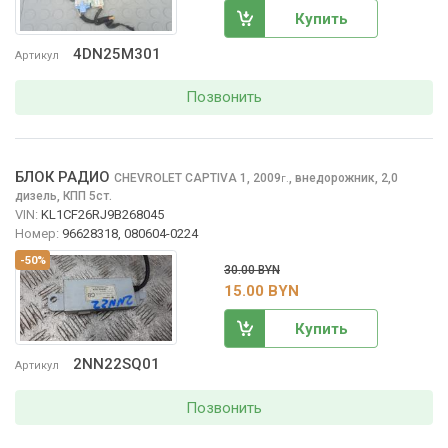
Купить
4DN25M301
Артикул
Позвонить
БЛОК РАДИО
CHEVROLET CAPTIVA
1, 2009
,
внедорожник, 2,0
г.
дизель, КПП 5ст.
VIN:
KL1CF26RJ9B268045
Номер:
96628318, 080604-0224
-50%
30.00 BYN
15.00 BYN
Купить
2NN22SQ01
Артикул
Позвонить