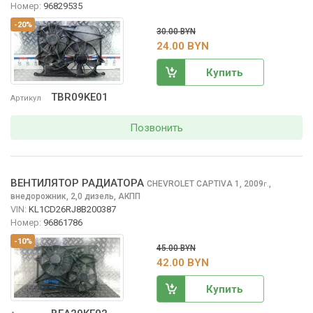
Номер:
96829535
-20%
30.00 BYN
24.00 BYN
Купить
TBR09KE01
Артикул
Позвонить
ВЕНТИЛЯТОР РАДИАТОРА
CHEVROLET CAPTIVA
1, 2009
,
г.
внедорожник, 2,0 дизель, АКПП
VIN:
KL1CD26RJ8B200387
Номер:
96861786
-10%
45.00 BYN
42.00 BYN
Купить