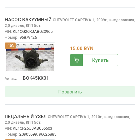
НАСОС ВАКУУМНЫЙ
CHEVROLET CAPTIVA
1, 2009
,
внедорожник,
г.
2,0 дизель, КПП 5ст.
VIN:
KL1CG26RJAB020965
Номер:
96879426
-10%
15.00 BYN
Купить
BOK45KX01
Артикул
Позвонить
ПЕДАЛЬНЫЙ УЗЕЛ
CHEVROLET CAPTIVA
1, 2010
,
внедорожник,
г.
2,0 дизель, КПП 5ст.
VIN:
KL1CF26UJAB056603
Номер:
20905699, 96625885