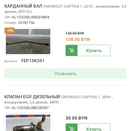
КАРДАННЫЙ ВАЛ
CHEVROLET CAPTIVA
1, 2010
,
внедорожник, 2,0
г.
дизель, КПП 5ст.
VIN:
KL1CG26RJAB024894
Номер:
20781756
-10%
120.00 BYN
108.00 BYN
Купить
FEP19K301
Артикул
Позвонить
КЛАПАН EGR ДИЗЕЛЬНЫЙ
CHEVROLET CAPTIVA
1, 2009
,
г.
внедорожник, 2,0 дизель, АКПП
VIN:
KL1CD26RJ8B200387
30.00 BYN
Купить