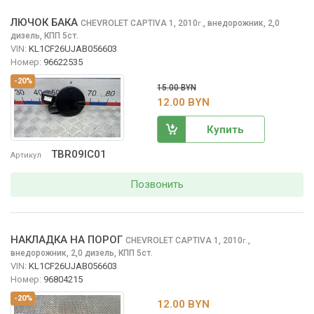
ЛЮЧОК БАКА
CHEVROLET CAPTIVA
1, 2010
,
внедорожник, 2,0
г.
дизель, КПП 5ст.
VIN:
KL1CF26UJAB056603
Номер:
96622535
-20%
15.00 BYN
12.00 BYN
Купить
TBR09IC01
Артикул
Позвонить
НАКЛАДКА НА ПОРОГ
CHEVROLET CAPTIVA
1, 2010
,
г.
внедорожник, 2,0 дизель, КПП 5ст.
VIN:
KL1CF26UJAB056603
Номер:
96804215
-20%
12.00 BYN