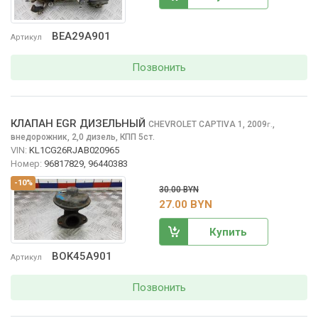
BEA29A901
Артикул
Позвонить
КЛАПАН EGR ДИЗЕЛЬНЫЙ
CHEVROLET CAPTIVA
1, 2009
,
г.
внедорожник, 2,0 дизель, КПП 5ст.
VIN:
KL1CG26RJAB020965
Номер:
96817829, 96440383
-10%
30.00 BYN
27.00 BYN
Купить
BOK45A901
Артикул
Позвонить