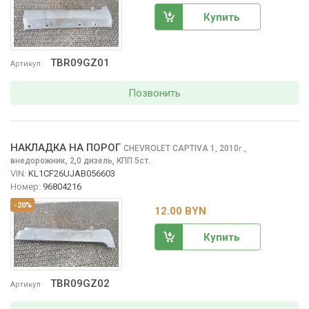
Купить
TBR09GZ01
Артикул
Позвонить
НАКЛАДКА НА ПОРОГ
CHEVROLET CAPTIVA
1, 2010
,
г.
внедорожник, 2,0 дизель, КПП 5ст.
VIN:
KL1CF26UJAB056603
Номер:
96804216
-20%
12.00 BYN
Купить
TBR09GZ02
Артикул