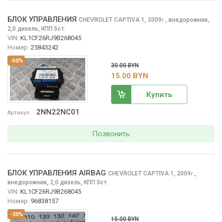
БЛОК УПРАВЛЕНИЯ
CHEVROLET CAPTIVA
1, 2009
,
внедорожник,
г.
2,0 дизель, КПП 5ст.
VIN:
KL1CF26RJ9B268045
Номер:
25843242
-50%
30.00 BYN
15.00 BYN
Купить
2NN22NC01
Артикул
Позвонить
БЛОК УПРАВЛЕНИЯ AIRBAG
CHEVROLET CAPTIVA
1, 2009
,
г.
внедорожник, 2,0 дизель, КПП 5ст.
VIN:
KL1CF26RJ9B268045
Номер:
96838157
-20%
15.00 BYN