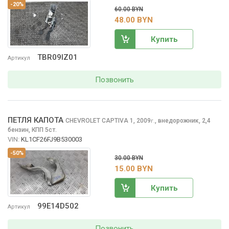
-20%
60.00 BYN
48.00 BYN
Купить
TBR09IZ01
Артикул
Позвонить
ПЕТЛЯ КАПОТА
CHEVROLET CAPTIVA
1, 2009
,
внедорожник, 2,4
г.
бензин, КПП 5ст.
VIN:
KL1CF26FJ9B530003
-50%
30.00 BYN
15.00 BYN
Купить
99E14D502
Артикул
Позвонить