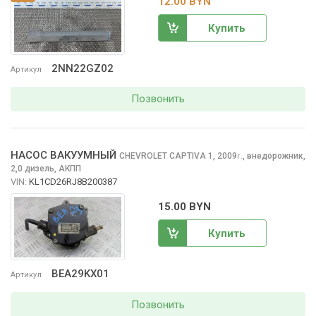
12.00 BYN
Купить
2NN22GZ02
Артикул
Позвонить
НАСОС ВАКУУМНЫЙ
CHEVROLET CAPTIVA
1, 2009
,
внедорожник,
г.
2,0 дизель, АКПП
VIN:
KL1CD26RJ8B200387
15.00 BYN
Купить
BEA29KX01
Артикул
Позвонить