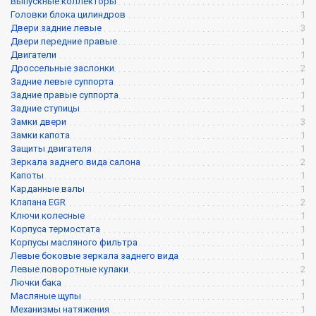
Выпускные коллекторы
1
Головки блока цилиндров
1
Двери задние левые
3
Двери передние правые
1
Двигатели
1
Дроссельные заслонки
2
Задние левые суппорта
1
Задние правые суппорта
1
Задние ступицы
1
Замки двери
3
Замки капота
1
Защиты двигателя
1
Зеркала заднего вида салона
2
Капоты
1
Карданные валы
1
Клапана EGR
2
Ключи колесные
1
Корпуса термостата
1
Корпусы масляного фильтра
1
Левые боковые зеркала заднего вида
1
Левые поворотные кулаки
2
Лючки бака
1
Масляные щупы
1
Механизмы натяжения
1