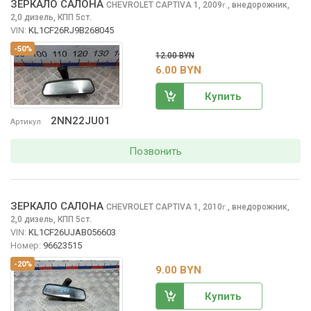
ЗЕРКАЛО САЛОНА
CHEVROLET CAPTIVA
1, 2009
,
внедорожник,
г.
2,0 дизель, КПП 5ст.
VIN:
KL1CF26RJ9B268045
-50%
12.00 BYN
6.00 BYN
Купить
2NN22JU01
Артикул
Позвонить
ЗЕРКАЛО САЛОНА
CHEVROLET CAPTIVA
1, 2010
,
внедорожник,
г.
2,0 дизель, КПП 5ст.
VIN:
KL1CF26UJAB056603
Номер:
96623515
-20%
9.00 BYN
Купить