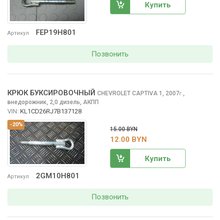
Купить
FEP19H801
Артикул
Позвонить
КРЮК БУКСИРОВОЧНЫЙ
CHEVROLET CAPTIVA
1, 2007
,
г.
внедорожник, 2,0 дизель, АКПП
VIN:
KL1CD26RJ7B137128
-20%
15.00 BYN
12.00 BYN
Купить
2GM10H801
Артикул
Позвонить