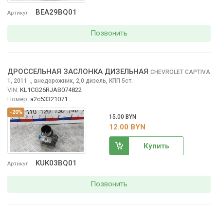
BEA29BQ01
Артикул
Позвонить
ДРОССЕЛЬНАЯ ЗАСЛОНКА ДИЗЕЛЬНАЯ
CHEVROLET CAPTIVA
1, 2011
,
внедорожник, 2,0 дизель, КПП 5ст.
г.
VIN:
KL1CG26RJAB074822
Номер:
а2с53321071
-20%
15.00 BYN
12.00 BYN
Купить
KUK03BQ01
Артикул
Позвонить