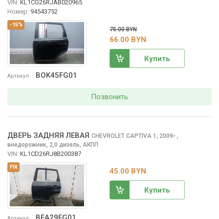
VIN:
KL1CG26RJAB020965
Номер:
94543752
-15%
75.00 BYN
66.00 BYN
Купить
BOK45FG01
Артикул
Позвонить
ДВЕРЬ ЗАДНЯЯ ЛЕВАЯ
CHEVROLET CAPTIVA
1, 2009
,
г.
внедорожник, 2,0 дизель, АКПП
VIN:
KL1CD26RJ8B200387
FIX
45.00 BYN
Купить
BEA29FG01
Артикул