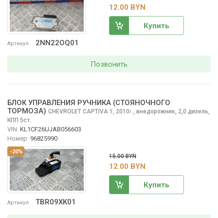
12.00 BYN
Купить
2NN22OQ01
Артикул
Позвонить
БЛОК УПРАВЛЕНИЯ РУЧНИКА (СТОЯНОЧНОГО
ТОРМОЗА)
CHEVROLET CAPTIVA
1, 2010
,
внедорожник, 2,0 дизель,
г.
КПП 5ст.
VIN:
KL1CF26UJAB056603
Номер:
96825990
-20%
15.00 BYN
12.00 BYN
Купить
TBR09XK01
Артикул