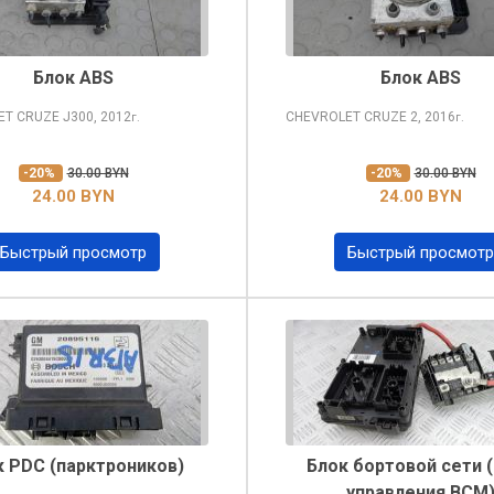
Блок ABS
Блок ABS
ET CRUZE
J300, 2012
CHEVROLET CRUZE
2, 2016
г.
г.
-20%
30.00 BYN
-20%
30.00 BYN
24.00 BYN
24.00 BYN
Быстрый просмотр
Быстрый просмотр
к PDC (парктроников)
Блок бортовой сети 
управления BCM