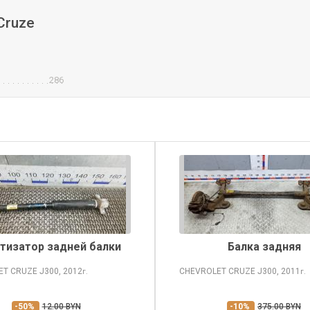
Cruze
286
тизатор задней балки
Балка задняя
ET CRUZE
J300, 2012
CHEVROLET CRUZE
J300, 2011
г.
г.
-50%
12.00 BYN
-10%
375.00 BYN