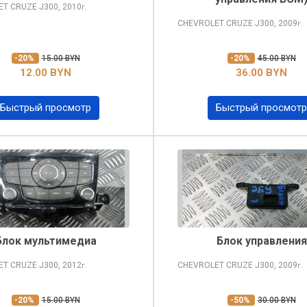
ET CRUZE
J300, 2010
г.
CHEVROLET CRUZE
J300, 2009
г.
-20%
15.00 BYN
-20%
45.00 BYN
12.00 BYN
36.00 BYN
Быстрый просмотр
Быстрый просмотр
Блок мультимедиа
Блок управления
ET CRUZE
J300, 2012
CHEVROLET CRUZE
J300, 2009
г.
г.
-20%
15.00 BYN
-50%
30.00 BYN