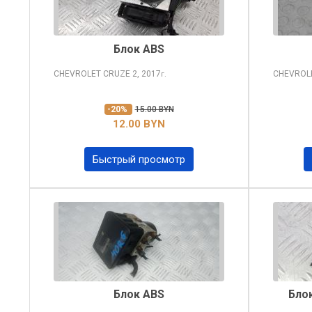
Блок ABS
CHEVROLET CRUZE
2, 2017
CHEVROL
г.
-20%
15.00 BYN
12.00 BYN
Быстрый просмотр
Блок ABS
Бло