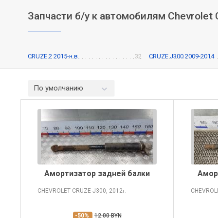
Запчасти б/у к автомобилям Chevrolet 
CRUZE 2 2015-н.в.
32
CRUZE J300 2009-2014
По умолчанию
Амортизатор задней балки
Амор
CHEVROLET CRUZE
J300, 2012
CHEVROL
г.
-50%
12.00 BYN