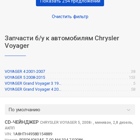
Показать 254 предложений
Очистить фильтр
Запчасти б/у к автомобилям Chrysler
Voyager
VOYAGER 4 2001-2007
38
VOYAGER 5 2008-2015
153
VOYAGER Grand Voyager 3 19...
5
VOYAGER Grand Voyager 4 20...
58
По умолчанию
CD-ЧЕЙНДЖЕР
CHRYSLER VOYAGER
5, 2008
,
минивэн, 2,8 дизель,
г.
АКПП
VIN:
1A8HTH4958B154889
Номер:
P05064063AE, T 00 AM 334 7 F0086