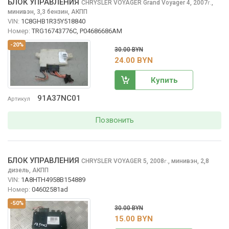
БЛОК УПРАВЛЕНИЯ
CHRYSLER VOYAGER
Grand Voyager 4, 2007
,
г.
минивэн, 3,3 бензин, АКПП
VIN:
1C8GHB1R35Y518840
Номер:
TRG16743776C, P04686686AM
-20%
30.00 BYN
24.00 BYN
Купить
91A37NC01
Артикул
Позвонить
БЛОК УПРАВЛЕНИЯ
CHRYSLER VOYAGER
5, 2008
,
минивэн, 2,8
г.
дизель, АКПП
VIN:
1A8HTH4958B154889
Номер:
04602581аd
-50%
30.00 BYN
15.00 BYN