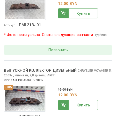
12.00 BYN
Купить
PML21BJ01
Артикул
* Фото неактуально. Сняты следующие запчасти:
Турбина
Позвонить
ВЫПУСКНОЙ КОЛЛЕКТОР ДИЗЕЛЬНЫЙ
CHRYSLER VOYAGER
5,
2009
,
минивэн, 2,8 дизель, АКПП
г.
VIN:
1A8HSH4509B503832
-20%
15.00 BYN
12.00 BYN
Купить