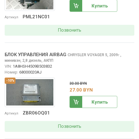
Купить
PML21NC01
Артикул
Позвонить
БЛОК УПРАВЛЕНИЯ AIRBAG
CHRYSLER VOYAGER
5, 2009
,
г.
минивэн, 2,8 дизель, АКПП
VIN:
1A8HSH4509B503832
Номер:
68000020AJ
-10%
30.00 BYN
27.00 BYN
Купить
ZBR06OQ01
Артикул
Позвонить