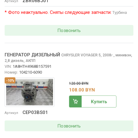
ZBR06BJ01
Артикул
* Фото неактуально. Сняты следующие запчасти:
Турбина
Позвонить
ГЕНЕРАТОР ДИЗЕЛЬНЫЙ
CHRYSLER VOYAGER
5, 2008
,
минивэн,
г.
2,8 дизель, АКПП
VIN:
1A8HTH4968B157591
Номер:
104210-6090
-10%
120.00 BYN
108.00 BYN
Купить
CEP03BS01
Артикул
Позвонить