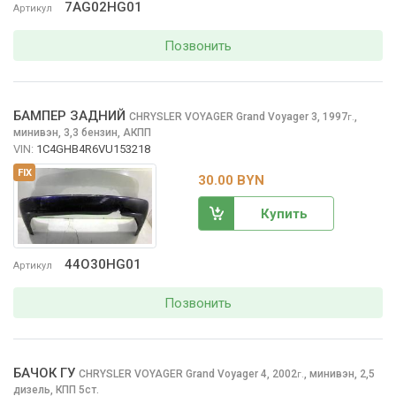
7AG02HG01
Артикул
Позвонить
БАМПЕР ЗАДНИЙ
CHRYSLER VOYAGER
Grand Voyager 3, 1997
,
г.
минивэн, 3,3 бензин, АКПП
VIN:
1C4GHB4R6VU153218
FIX
30.00 BYN
Купить
44O30HG01
Артикул
Позвонить
БАЧОК ГУ
CHRYSLER VOYAGER
Grand Voyager 4, 2002
,
минивэн, 2,5
г.
дизель, КПП 5ст.