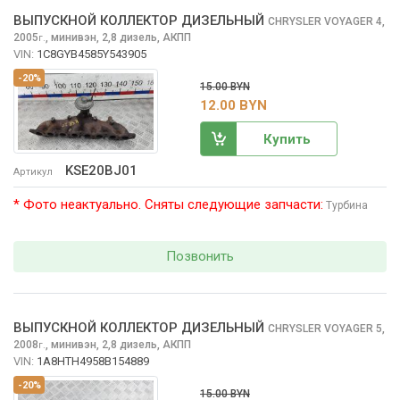
ВЫПУСКНОЙ КОЛЛЕКТОР ДИЗЕЛЬНЫЙ
CHRYSLER VOYAGER
4,
2005
,
минивэн, 2,8 дизель, АКПП
г.
VIN:
1C8GYB4585Y543905
-20%
15.00 BYN
12.00 BYN
Купить
KSE20BJ01
Артикул
* Фото неактуально. Сняты следующие запчасти:
Турбина
Позвонить
ВЫПУСКНОЙ КОЛЛЕКТОР ДИЗЕЛЬНЫЙ
CHRYSLER VOYAGER
5,
2008
,
минивэн, 2,8 дизель, АКПП
г.
VIN:
1A8HTH4958B154889
-20%
15.00 BYN