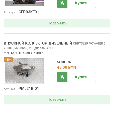
Купить
CEP03KE01
Артикул
Позвонить
ВПУСКНОЙ КОЛЛЕКТОР ДИЗЕЛЬНЫЙ
CHRYSLER VOYAGER
5,
2008
,
минивэн, 2,8 дизель, АКПП
г.
VIN:
1A8HTH4958B154889
-20%
54.00 BYN
45.00 BYN
Купить
PML21BI01
Артикул
Позвонить