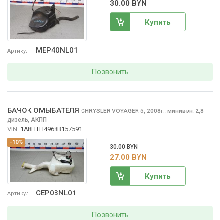
30.00 BYN
Купить
MEP40NL01
Артикул
Позвонить
БАЧОК ОМЫВАТЕЛЯ
CHRYSLER VOYAGER
5, 2008
,
минивэн, 2,8
г.
дизель, АКПП
VIN:
1A8HTH4968B157591
-10%
30.00 BYN
27.00 BYN
Купить
CEP03NL01
Артикул
Позвонить