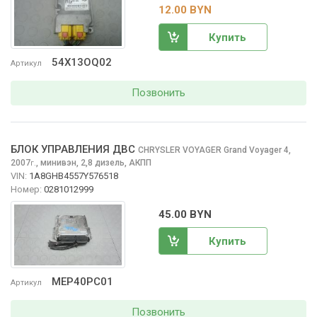
12.00 BYN
Купить
54X13OQ02
Артикул
Позвонить
БЛОК УПРАВЛЕНИЯ ДВС
CHRYSLER VOYAGER
Grand Voyager 4,
2007
,
минивэн, 2,8 дизель, АКПП
г.
VIN:
1A8GHB4557Y576518
Номер:
0281012999
45.00 BYN
Купить
MEP40PC01
Артикул
Позвонить