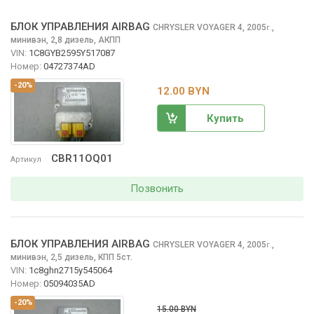
БЛОК УПРАВЛЕНИЯ AIRBAG
CHRYSLER VOYAGER
4, 2005
,
г.
минивэн, 2,8 дизель, АКПП
VIN:
1C8GYB2595Y517087
Номер:
04727374AD
-20%
12.00 BYN
Купить
CBR11OQ01
Артикул
Позвонить
БЛОК УПРАВЛЕНИЯ AIRBAG
CHRYSLER VOYAGER
4, 2005
,
г.
минивэн, 2,5 дизель, КПП 5ст.
VIN:
1c8ghn2715y545064
Номер:
05094035AD
-20%
15.00 BYN