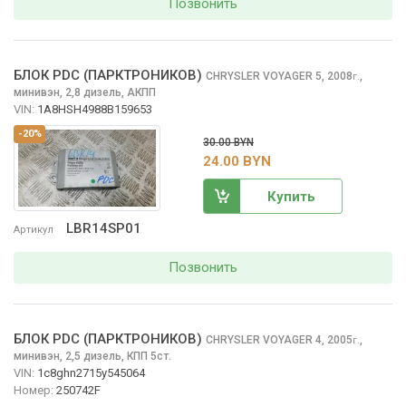
Позвонить
БЛОК PDC (ПАРКТРОНИКОВ)
CHRYSLER VOYAGER
5, 2008
,
г.
минивэн, 2,8 дизель, АКПП
VIN:
1A8HSH4988B159653
-20%
30.00 BYN
24.00 BYN
Купить
LBR14SP01
Артикул
Позвонить
БЛОК PDC (ПАРКТРОНИКОВ)
CHRYSLER VOYAGER
4, 2005
,
г.
минивэн, 2,5 дизель, КПП 5ст.
VIN:
1c8ghn2715y545064
Номер:
250742F