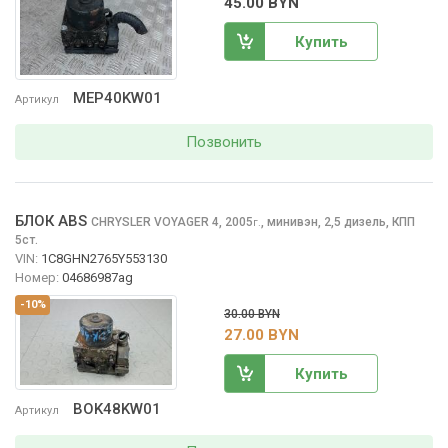
45.00 BYN
Купить
MEP40KW01
Артикул
Позвонить
БЛОК ABS
CHRYSLER VOYAGER
4, 2005
,
минивэн, 2,5 дизель, КПП
г.
5ст.
VIN:
1C8GHN2765Y553130
Номер:
04686987ag
-10%
30.00 BYN
27.00 BYN
Купить
BOK48KW01
Артикул