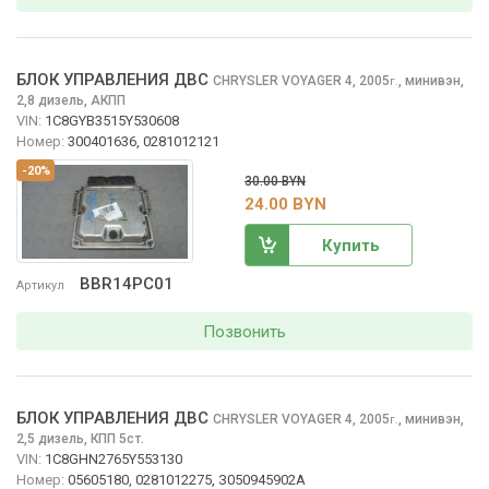
БЛОК УПРАВЛЕНИЯ ДВС
CHRYSLER VOYAGER
4, 2005
,
минивэн,
г.
2,8 дизель, АКПП
VIN:
1C8GYB3515Y530608
Номер:
300401636, 0281012121
-20%
30.00 BYN
24.00 BYN
Купить
BBR14PC01
Артикул
Позвонить
БЛОК УПРАВЛЕНИЯ ДВС
CHRYSLER VOYAGER
4, 2005
,
минивэн,
г.
2,5 дизель, КПП 5ст.
VIN:
1C8GHN2765Y553130
Номер:
05605180, 0281012275, З050945902A