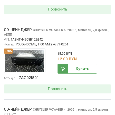
Позвонить
CD-ЧЕЙНДЖЕР
CHRYSLER VOYAGER
5, 2008
,
минивэн, 2,8 дизель,
г.
АКПП
VIN:
1A8HTH4968B129242
Номер:
P05064063AE, T 00 AM 276 7 F0251
-20%
15.00 BYN
12.00 BYN
Купить
7AG02I801
Артикул
Позвонить
CD-ЧЕЙНДЖЕР
CHRYSLER VOYAGER
4, 2005
,
минивэн, 2,5 дизель,
г.
КПП 5ст.