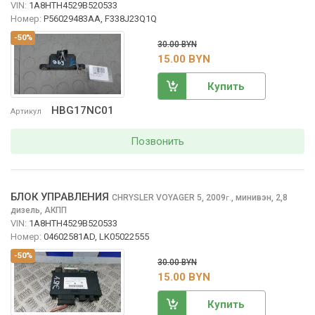
VIN:
1A8HTH4529B520533
Номер:
P56029483AA, F338J23Q1Q
-50%
30.00 BYN
15.00 BYN
Купить
HBG17NC01
Артикул
Позвонить
БЛОК УПРАВЛЕНИЯ
CHRYSLER VOYAGER
5, 2009
,
минивэн, 2,8
г.
дизель, АКПП
VIN:
1A8HTH4529B520533
Номер:
04602581AD, LK05022555
-50%
30.00 BYN
15.00 BYN
Купить