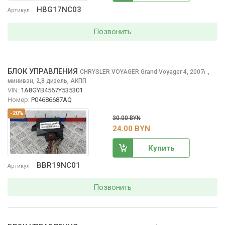
HBG17NC03
Артикул
Позвонить
БЛОК УПРАВЛЕНИЯ
CHRYSLER VOYAGER
Grand Voyager 4, 2007
,
г.
минивэн, 2,8 дизель, АКПП
VIN:
1A8GYB4567Y535301
Номер:
P04686687AQ
-20%
30.00 BYN
24.00 BYN
Купить
BBR19NC01
Артикул
Позвонить