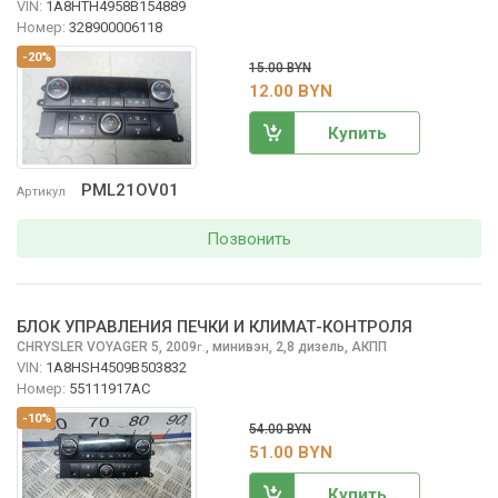
VIN:
1A8HTH4958B154889
Номер:
328900006118
-20%
15.00 BYN
12.00 BYN
Купить
PML21OV01
Артикул
Позвонить
БЛОК УПРАВЛЕНИЯ ПЕЧКИ И КЛИМАТ-КОНТРОЛЯ
CHRYSLER VOYAGER
5, 2009
,
минивэн, 2,8 дизель, АКПП
г.
VIN:
1A8HSH4509B503832
Номер:
55111917AC
-10%
54.00 BYN
51.00 BYN
Купить