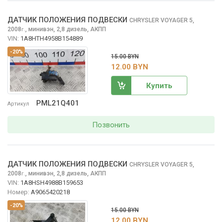
ДАТЧИК ПОЛОЖЕНИЯ ПОДВЕСКИ
CHRYSLER VOYAGER
5,
2008
,
минивэн, 2,8 дизель, АКПП
г.
VIN:
1A8HTH4958B154889
-20%
15.00 BYN
12.00 BYN
Купить
PML21Q401
Артикул
Позвонить
ДАТЧИК ПОЛОЖЕНИЯ ПОДВЕСКИ
CHRYSLER VOYAGER
5,
2008
,
минивэн, 2,8 дизель, АКПП
г.
VIN:
1A8HSH4988B159653
Номер:
A9065420218
-20%
15.00 BYN
12.00 BYN