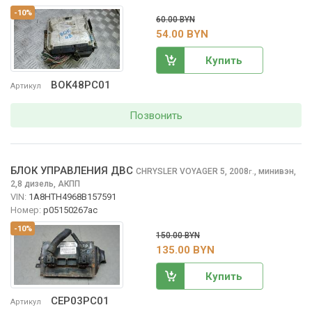
-10%
60.00 BYN
54.00 BYN
Купить
BOK48PC01
Артикул
Позвонить
БЛОК УПРАВЛЕНИЯ ДВС
CHRYSLER VOYAGER
5, 2008
,
минивэн,
г.
2,8 дизель, АКПП
VIN:
1A8HTH4968B157591
Номер:
p05150267ac
-10%
150.00 BYN
135.00 BYN
Купить
CEP03PC01
Артикул