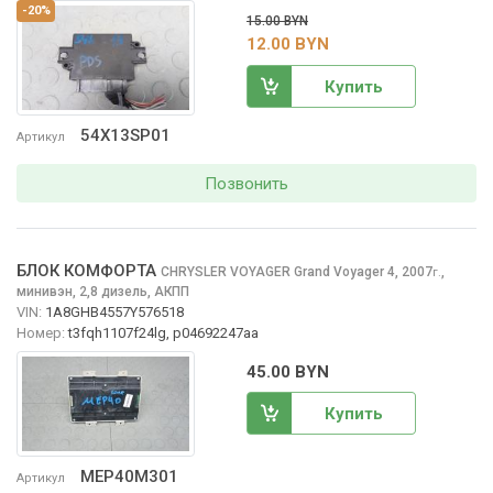
-20%
15.00 BYN
12.00 BYN
Купить
54X13SP01
Артикул
Позвонить
БЛОК КОМФОРТА
CHRYSLER VOYAGER
Grand Voyager 4, 2007
,
г.
минивэн, 2,8 дизель, АКПП
VIN:
1A8GHB4557Y576518
Номер:
t3fqh1107f24lg, p04692247aa
45.00 BYN
Купить
MEP40M301
Артикул