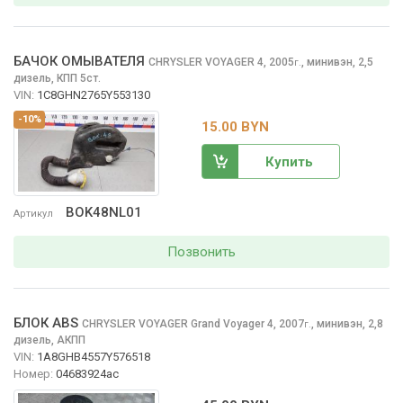
БАЧОК ОМЫВАТЕЛЯ
CHRYSLER VOYAGER
4, 2005
,
минивэн, 2,5
г.
дизель, КПП 5ст.
VIN:
1C8GHN2765Y553130
-10%
15.00 BYN
Купить
BOK48NL01
Артикул
Позвонить
БЛОК ABS
CHRYSLER VOYAGER
Grand Voyager 4, 2007
,
минивэн, 2,8
г.
дизель, АКПП
VIN:
1A8GHB4557Y576518
Номер:
04683924ac