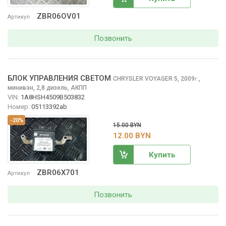
ZBR06OV01
Артикул
Позвонить
БЛОК УПРАВЛЕНИЯ СВЕТОМ
CHRYSLER VOYAGER
5, 2009
,
г.
минивэн, 2,8 дизель, АКПП
VIN:
1A8HSH4509B503832
Номер:
05113392ab
-20%
15.00 BYN
12.00 BYN
Купить
ZBR06X701
Артикул
Позвонить