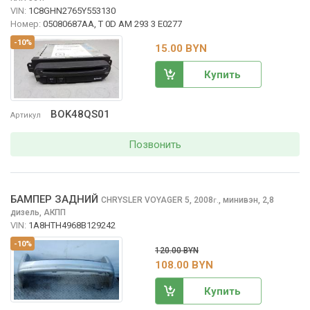
VIN:
1C8GHN2765Y553130
Номер:
05080687AA, T 0D AM 293 3 E0277
-10%
15.00 BYN
Купить
BOK48QS01
Артикул
Позвонить
БАМПЕР ЗАДНИЙ
CHRYSLER VOYAGER
5, 2008
,
минивэн, 2,8
г.
дизель, АКПП
VIN:
1A8HTH4968B129242
-10%
120.00 BYN
108.00 BYN
Купить