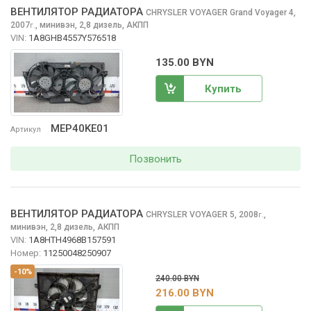
ВЕНТИЛЯТОР РАДИАТОРА
CHRYSLER VOYAGER
Grand Voyager 4,
2007
,
минивэн, 2,8 дизель, АКПП
г.
VIN:
1A8GHB4557Y576518
135.00 BYN
Купить
MEP40KE01
Артикул
Позвонить
ВЕНТИЛЯТОР РАДИАТОРА
CHRYSLER VOYAGER
5, 2008
,
г.
минивэн, 2,8 дизель, АКПП
VIN:
1A8HTH4968B157591
Номер:
11250048250907
-10%
240.00 BYN
216.00 BYN