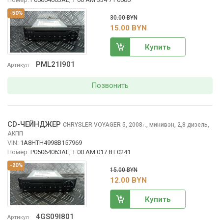
-50%
30.00 BYN
15.00 BYN
Купить
PML21I901
Артикул
Позвонить
CD-ЧЕЙНДЖЕР
CHRYSLER VOYAGER
5, 2008
,
минивэн, 2,8 дизель,
г.
АКПП
VIN:
1A8HTH4998B157969
Номер:
P05064063AE, T 00 AM 017 8 F0241
-20%
15.00 BYN
12.00 BYN
Купить
4GS09I801
Артикул