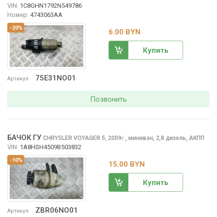
VIN:
1C8GHN1792N549786
Номер:
4743063AA
-20%
6.00 BYN
Купить
75E31NO01
Артикул
Позвонить
БАЧОК ГУ
CHRYSLER VOYAGER
5, 2009
,
минивэн, 2,8 дизель, АКПП
г.
VIN:
1A8HSH4509B503832
-10%
15.00 BYN
Купить
ZBR06NO01
Артикул