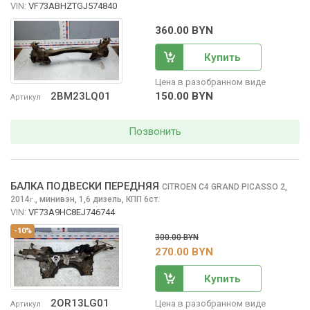
VIN:
VF73ABHZTGJ574840
360.00 BYN
Купить
Цена в разобранном виде
150.00 BYN
2BM23LQ01
Артикул
Позвонить
БАЛКА ПОДВЕСКИ ПЕРЕДНЯЯ
CITROEN C4 GRAND PICASSO
2,
2014
,
минивэн, 1,6 дизель, КПП 6ст.
г.
VIN:
VF73A9HC8EJ746744
-10%
300.00 BYN
270.00 BYN
Купить
2OR13LG01
Цена в разобранном виде
Артикул