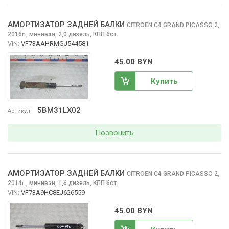
АМОРТИЗАТОР ЗАДНЕЙ БАЛКИ
CITROEN C4 GRAND PICASSO
2,
2016
,
минивэн, 2,0 дизель, КПП 6ст.
г.
VIN:
VF73AAHRMGJ544581
45.00 BYN
Купить
5BM31LX02
Артикул
Позвонить
АМОРТИЗАТОР ЗАДНЕЙ БАЛКИ
CITROEN C4 GRAND PICASSO
2,
2014
,
минивэн, 1,6 дизель, КПП 6ст.
г.
VIN:
VF73A9HC8EJ626559
45.00 BYN