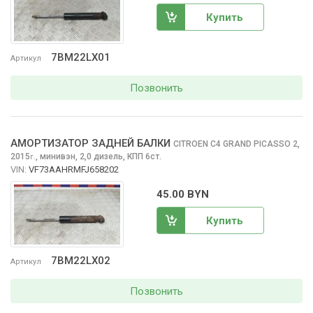
Купить
7BM22LX01
Артикул
Позвонить
АМОРТИЗАТОР ЗАДНЕЙ БАЛКИ
CITROEN C4 GRAND PICASSO
2,
2015
,
минивэн, 2,0 дизель, КПП 6ст.
г.
VIN:
VF73AAHRMFJ658202
45.00 BYN
Купить
7BM22LX02
Артикул
Позвонить