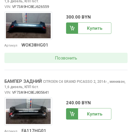
1,6 дизель, КПП 6ст.
VIN:
VF73A9HC8EJ626559
300.00 BYN
Купить
WOK38HG01
Артикул
Позвонить
БАМПЕР ЗАДНИЙ
CITROEN C4 GRAND PICASSO
2, 2014
,
минивэн,
г.
1,6 дизель, КПП 6ст.
VIN:
VF73A9HC8EJ805641
240.00 BYN
Купить
FA117HG01
Артикул