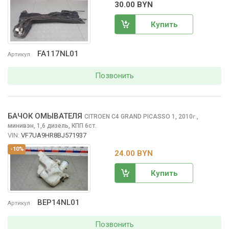
30.00 BYN
Купить
FA117NL01
Артикул
Позвонить
БАЧОК ОМЫВАТЕЛЯ
CITROEN C4 GRAND PICASSO
1, 2010
,
г.
минивэн, 1,6 дизель, КПП 6ст.
VIN:
VF7UA9HR8BJ571937
-10%
24.00 BYN
Купить
BEP14NL01
Артикул
Позвонить