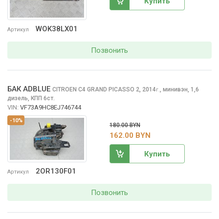
Купить
WOK38LX01
Артикул
Позвонить
БАК ADBLUE
CITROEN C4 GRAND PICASSO
2, 2014
,
минивэн, 1,6
г.
дизель, КПП 6ст.
VIN:
VF73A9HC8EJ746744
-10%
180.00 BYN
162.00 BYN
Купить
2OR130F01
Артикул
Позвонить