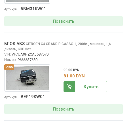
5BM31KW01
Артикул
Позвонить
БЛОК ABS
CITROEN C4 GRAND PICASSO
1, 2008
,
минивэн, 1,6
г.
дизель, КПП 5ст.
VIN:
VF7UA9HZCAJ587570
Номер:
9666637680
-10%
90.00 BYN
81.00 BYN
Купить
BEP19KW01
Артикул
Позвонить