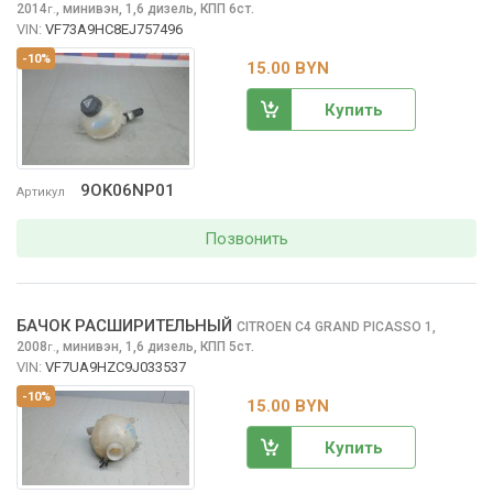
2014
,
минивэн, 1,6 дизель, КПП 6ст.
г.
VIN:
VF73A9HC8EJ757496
-10%
15.00 BYN
Купить
9OK06NP01
Артикул
Позвонить
БАЧОК РАСШИРИТЕЛЬНЫЙ
CITROEN C4 GRAND PICASSO
1,
2008
,
минивэн, 1,6 дизель, КПП 5ст.
г.
VIN:
VF7UA9HZC9J033537
-10%
15.00 BYN
Купить