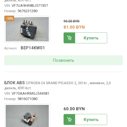
дизель, КПП 6ст.
VIN:
VF7UA9HR8BJ571937
Номер:
9676231280
-10%
90.00 BYN
81.00 BYN
Купить
BEP14KW01
Артикул
Позвонить
БЛОК ABS
CITROEN C4 GRAND PICASSO
2, 2016
,
минивэн, 2,0
г.
дизель, КПП 6ст.
VIN:
VF73AAHRMGJ544581
Номер:
9816071080
60.00 BYN
Купить