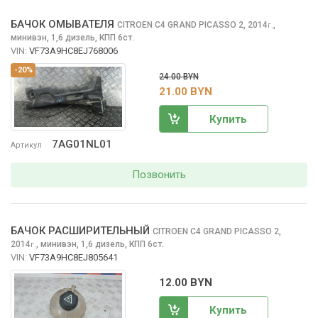
БАЧОК ОМЫВАТЕЛЯ
CITROEN C4 GRAND PICASSO
2, 2014
,
г.
минивэн, 1,6 дизель, КПП 6ст.
VIN:
VF73A9HC8EJ768006
-20%
24.00 BYN
21.00 BYN
Купить
7AG01NL01
Артикул
Позвонить
БАЧОК РАСШИРИТЕЛЬНЫЙ
CITROEN C4 GRAND PICASSO
2,
2014
,
минивэн, 1,6 дизель, КПП 6ст.
г.
VIN:
VF73A9HC8EJ805641
12.00 BYN
Купить