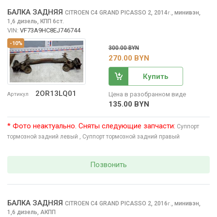
БАЛКА ЗАДНЯЯ
CITROEN C4 GRAND PICASSO
2, 2014
,
минивэн,
г.
1,6 дизель, КПП 6ст.
VIN:
VF73A9HC8EJ746744
-10%
300.00 BYN
270.00 BYN
Купить
2OR13LQ01
Цена в разобранном виде
Артикул
135.00 BYN
* Фото неактуально. Сняты следующие запчасти:
Суппорт
тормозной задний левый
, Суппорт тормозной задний правый
Позвонить
БАЛКА ЗАДНЯЯ
CITROEN C4 GRAND PICASSO
2, 2016
,
минивэн,
г.
1,6 дизель, АКПП