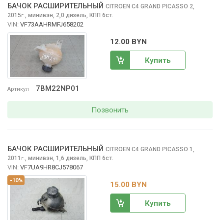
БАЧОК РАСШИРИТЕЛЬНЫЙ
CITROEN C4 GRAND PICASSO
2,
2015
,
минивэн, 2,0 дизель, КПП 6ст.
г.
VIN:
VF73AAHRMFJ658202
12.00 BYN
Купить
7BM22NP01
Артикул
Позвонить
БАЧОК РАСШИРИТЕЛЬНЫЙ
CITROEN C4 GRAND PICASSO
1,
2011
,
минивэн, 1,6 дизель, КПП 6ст.
г.
VIN:
VF7UA9HR8CJ578067
-10%
15.00 BYN
Купить