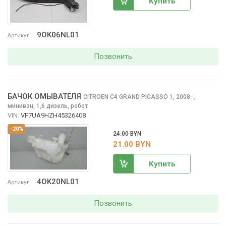
Купить
9OK06NL01
Артикул
Позвонить
БАЧОК ОМЫВАТЕЛЯ
CITROEN C4 GRAND PICASSO
1, 2008
,
г.
минивэн, 1,6 дизель, робот
VIN:
VF7UA9HZH45326408
-20%
24.00 BYN
21.00 BYN
Купить
4OK20NL01
Артикул
Позвонить