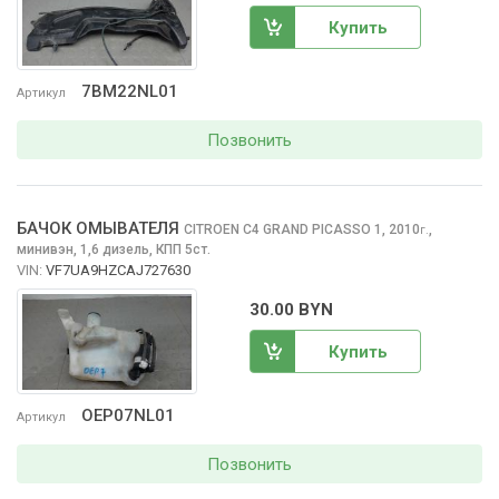
Купить
7BM22NL01
Артикул
Позвонить
БАЧОК ОМЫВАТЕЛЯ
CITROEN C4 GRAND PICASSO
1, 2010
,
г.
минивэн, 1,6 дизель, КПП 5ст.
VIN:
VF7UA9HZCAJ727630
30.00 BYN
Купить
OEP07NL01
Артикул
Позвонить