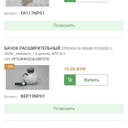
FA117NP01
Артикул
Позвонить
БАЧОК РАСШИРИТЕЛЬНЫЙ
CITROEN C4 GRAND PICASSO
1,
2008
,
минивэн, 1,6 дизель, КПП 5ст.
г.
VIN:
VF7UA9HZCAJ587570
-10%
15.00 BYN
Купить
BEP19NP01
Артикул
Позвонить