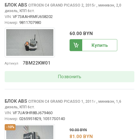
БЛОК ABS
CITROEN C4 GRAND PICASSO
2, 2015
,
минивэн, 2,0
г.
дизель, КПП 6ст.
VIN:
VF73AAHRMFJ658202
Номер:
9811707980
60.00 BYN
Купить
7BM22KW01
Артикул
Позвонить
БЛОК ABS
CITROEN C4 GRAND PICASSO
1, 2011
,
минивэн, 1,6
г.
дизель, КПП 6ст.
VIN:
VF7UA9HR8BJ679460
Номер:
0265951829, 10517S0140
-10%
90.00 BYN
81.00 BYN