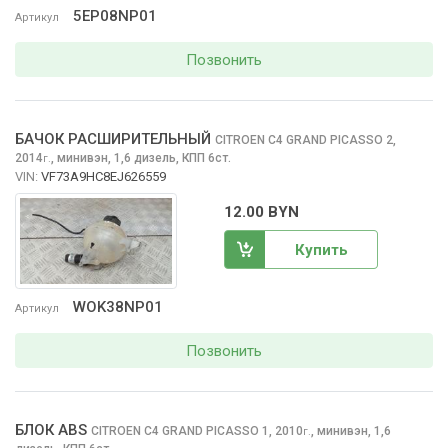
5EP08NP01
Артикул
Позвонить
БАЧОК РАСШИРИТЕЛЬНЫЙ
CITROEN C4 GRAND PICASSO
2,
2014
,
минивэн, 1,6 дизель, КПП 6ст.
г.
VIN:
VF73A9HC8EJ626559
12.00 BYN
Купить
WOK38NP01
Артикул
Позвонить
БЛОК ABS
CITROEN C4 GRAND PICASSO
1, 2010
,
минивэн, 1,6
г.