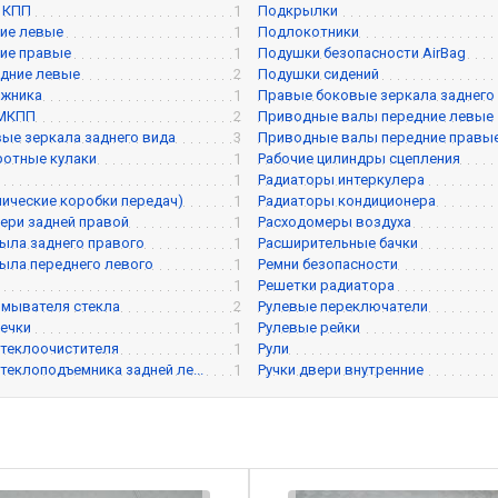
 КПП
1
Подкрылки
ие левые
1
Подлокотники
ие правые
1
Подушки безопасности AirBag
дние левые
2
Подушки сидений
ажника
1
Правые боковые зеркала заднего
 МКПП
2
Приводные валы передние левые
ые зеркала заднего вида
3
Приводные валы передние правы
ротные кулаки
1
Рабочие цилиндры сцепления
1
Радиаторы интеркулера
ические коробки передач)
1
Радиаторы кондиционера
ери задней правой
1
Расходомеры воздуха
ыла заднего правого
1
Расширительные бачки
ыла переднего левого
1
Ремни безопасности
1
Решетки радиатора
мывателя стекла
2
Рулевые переключатели
ечки
1
Рулевые рейки
теклоочистителя
1
Рули
теклоподъемника задней ле...
1
Ручки двери внутренние