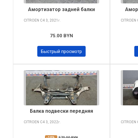
Амортизатор задней балки
Амор
CITROEN C4
3, 2021
CITROEN
г.
75.00 BYN
Быстрый просмотр
Балка подвески передняя
CITROEN C4
3, 2022
CITROEN
г.
-10%
570.00 BYN