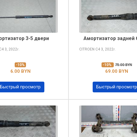
ортизатор 3-5 двери
Амортизатор задней 
 C4
3, 2022
CITROEN C4
3, 2022
г.
г.
-10%
-10%
75.00 BYN
6.00 BYN
69.00 BYN
Быстрый просмотр
Быстрый просмотр