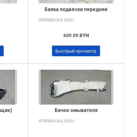
Балка подвески передняя
CITROEN C4
3, 2021
г.
600.00 BYN
Быстрый просмотр
ящик)
Бачок омывателя
CITROEN C4
3, 2021
г.