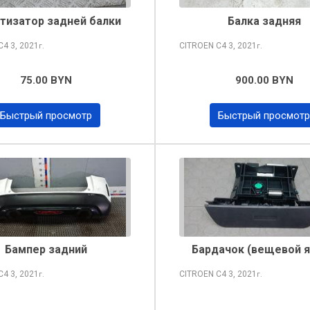
тизатор задней балки
Балка задняя
 C4
3, 2021
CITROEN C4
3, 2021
г.
г.
75.00 BYN
900.00 BYN
Быстрый просмотр
Быстрый просмотр
Бампер задний
Бардачок (вещевой 
 C4
3, 2021
CITROEN C4
3, 2021
г.
г.