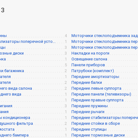
 3
жины
4
Моторчики стеклоподъемника задне
илизаторы поперечной усто...
1
Моторчики стеклоподъемника перед
ицы
3
Моторчики стеклоподъемника перед
озные диски
3
Накладки на пороги
чка
1
Освещение салона
5
Панели приборов
и багажника
2
Патрубоки (комплект)
ателя
1
Передние амортизаторы
ателя
2
Передние балки
него вида салона
2
Передние левые суппорта
днего вида
1
Передние панели (телевизоры)
1
Передние правые суппорта
игания
3
Передние пружины
ания
1
Передние рычаги
ы кондиционера
1
Передние стабилизаторы поперечно
душного фильтра
2
Передние стойки в сборе
мостата
1
Передние ступицы
аднего бампера
1
Передние тормозные диски