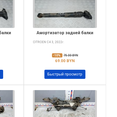
балки
Амортизатор задней балки
CITROEN C4
3, 2022
г.
-10%
75.00 BYN
69.00 BYN
Быстрый просмотр