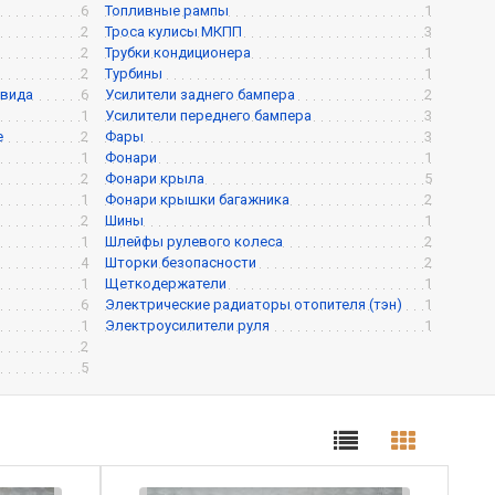
6
Топливные рампы
1
2
Троса кулисы МКПП
3
2
Трубки кондиционера
1
2
Турбины
1
 вида
6
Усилители заднего бампера
2
1
Усилители переднего бампера
3
е
2
Фары
3
1
Фонари
1
2
Фонари крыла
5
1
Фонари крышки багажника
2
2
Шины
1
1
Шлейфы рулевого колеса
2
4
Шторки безопасности
2
1
Щеткодержатели
1
6
Электрические радиаторы отопителя (тэн)
1
1
Электроусилители руля
1
2
5