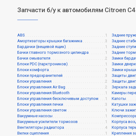
Запчасти б/у к автомобилям Citroen C4
ABS
1
Задние пру
Амортизаторы крышки багажника
3
Задние стаб
Бардачки (вещевой ящик)
1
Задние ступ
Бачки главного тормозного цилиндра
1
Задние торм
Бачки омывателя
2
Замки барда
Блоки PDC (парктроников)
1
Замки двери
Блоки комфорта
1
Замки крышк
Блоки предохранителей
3
Защиты двиг
Блоки управления
2
Защиты двиг
Блоки управления Air Bag
2
Зеркала зад
Блоки управления Bluetooth
1
Камеры пере
Блоки управления бесключевым доступом
1
Капоты
Блоки управления печки
3
Катушки заж
Блоки управления светом
1
Ключи зажиг
Вакуумные насосы
1
Компрессор
Вакуумные усилители тормозов
1
Корпуса воз
Вентиляторы радиатора
4
Корпуса тер
Вилки сцепления
1
Крепления з