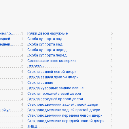
й пр...
1
Ручки двери наружные
5
ней ...
1
Скоба суппорта зад.
1
ней ...
2
Скоба суппорта зад.
1
1
Скоба суппорта перед.
2
4
Скоба суппорта перед.
1
2
Солнцезащитные козырьки
2
2
Стартеры
2
4
Стекла задней левой двери
1
2
Стекла задней правой двери
1
1
Стекла задние
1
3
Стекла кузовные задние левые
2
2
Стекла передней левой двери
1
4
Стекла передней правой двери
2
4
Стеклоподъемники задней левой двери
1
й ус...
2
Стеклоподъемники задней правой двери
1
4
Стеклоподъемники передней левой двери
1
1
Стеклоподъемники передней правой двери
2
2
ТНВД
1