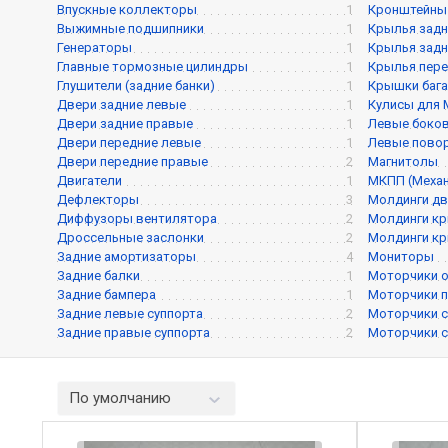
Впускные коллекторы
1
Кронштейны
Выжимные подшипники
1
Крылья задн
Генераторы
1
Крылья задн
Главные тормозные цилиндры
1
Крылья пере
Глушители (задние банки)
1
Крышки баг
Двери задние левые
1
Кулисы для
Двери задние правые
1
Левые боков
Двери передние левые
1
Левые пово
Двери передние правые
2
Магнитолы
Двигатели
1
МКПП (Механ
Дефлекторы
3
Молдинги дв
Диффузоры вентилятора
2
Молдинги кр
Дроссельные заслонки
2
Молдинги кр
Задние амортизаторы
4
Мониторы
Задние балки
1
Моторчики о
Задние бампера
1
Моторчики п
Задние левые суппорта
2
Моторчики с
Задние правые суппорта
2
Моторчики с
По умолчанию