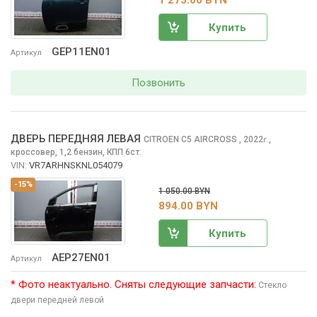
1 275.00 BYN
Купить
GEP11EN01
Артикул
Позвонить
ДВЕРЬ ПЕРЕДНЯЯ ЛЕВАЯ
CITROEN C5 AIRCROSS
, 2022
,
г.
кроссовер, 1,2 бензин, КПП 6ст.
VIN:
VR7ARHNSKNL054079
-15%
1 050.00 BYN
894.00 BYN
Купить
AEP27EN01
Артикул
* Фото неактуально. Сняты следующие запчасти:
Стекло
двери передней левой