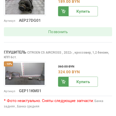
189.00 BYN
Купить
AEP27DG01
Артикул
Позвонить
ГЛУШИТЕЛЬ
CITROEN C5 AIRCROSS
, 2022
,
кроссовер, 1,2 бензин,
г.
КПП 6ст.
-10%
360.00 BYN
324.00 BYN
Купить
GEP11KM01
Артикул
* Фото неактуально. Сняты следующие запчасти:
Банка
задняя
, Банка средняя