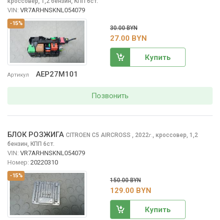
кроссовер, 1,2 бензин, КПП 6ст.
VIN:
VR7ARHNSKNL054079
-15%
30.00 BYN
27.00 BYN
Купить
AEP27M101
Артикул
Позвонить
БЛОК РОЗЖИГА
CITROEN C5 AIRCROSS
, 2022
,
кроссовер, 1,2
г.
бензин, КПП 6ст.
VIN:
VR7ARHNSKNL054079
Номер:
20220310
-15%
150.00 BYN
129.00 BYN
Купить