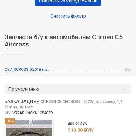
Показать 285 предложений
Очистить фильтр
Запчасти б/у к автомобилям Citroen C5
Aircross
C5 AIRCROSS 0 2018-н.в.
285
По умолчанию
БАЛКА ЗАДНЯЯ
CITROEN C5 AIRCROSS
, 2022
,
кроссовер, 1,2
г.
бензин, КПП 6ст.
VIN:
VR7ARHNSKNL054079
-15%
600.00 BYN
510.00 BYN