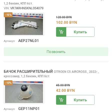
1,2 бензин, КПП 6ст.
VIN:
VR7ARHNSKNL054079
-15%
120.00 BYN
102.00 BYN
Купить
AEP27NL01
Артикул
Позвонить
БАЧОК РАСШИРИТЕЛЬНЫЙ
CITROEN C5 AIRCROSS
, 2022
,
г.
кроссовер, 1,2 бензин, КПП 6ст.
-10%
45.00 BYN
42.00 BYN
Купить
GEP11NP01
Артикул