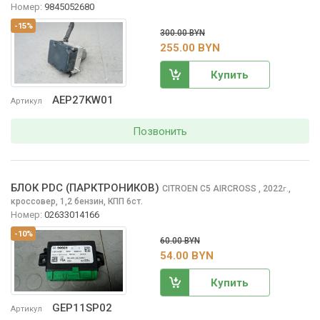
Номер:
9845052680
-15%
300.00 BYN
255.00 BYN
Купить
AEP27KW01
Артикул
Позвонить
БЛОК PDC (ПАРКТРОНИКОВ)
CITROEN C5 AIRCROSS
, 2022
,
г.
кроссовер, 1,2 бензин, КПП 6ст.
Номер:
02633014166
-10%
60.00 BYN
54.00 BYN
Купить
GEP11SP02
Артикул