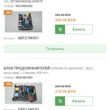
VIN:
VR7ARHNSKNL054079
Номер:
9832880680
-15%
240.00 BYN
204.00 BYN
Купить
AEP27M301
Артикул
Позвонить
БЛОК ПРЕДОХРАНИТЕЛЕЙ
CITROEN C5 AIRCROSS
, 2022
,
г.
кроссовер, 1,2 бензин, КПП 6ст.
Номер:
9846483480
-10%
300.00 BYN
270.00 BYN
Купить
GEP11M101
Артикул