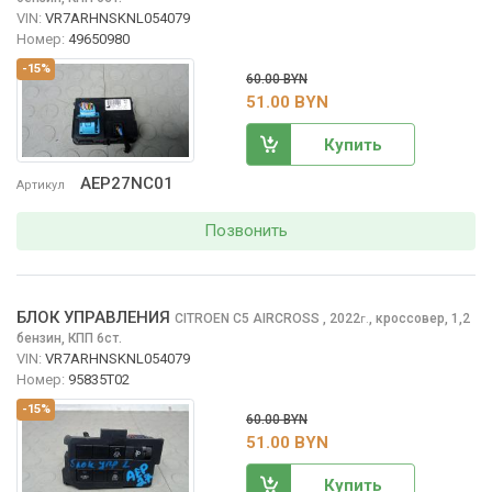
VIN:
VR7ARHNSKNL054079
Номер:
49650980
-15%
60.00 BYN
51.00 BYN
Купить
AEP27NC01
Артикул
Позвонить
БЛОК УПРАВЛЕНИЯ
CITROEN C5 AIRCROSS
, 2022
,
кроссовер, 1,2
г.
бензин, КПП 6ст.
VIN:
VR7ARHNSKNL054079
Номер:
95835T02
-15%
60.00 BYN
51.00 BYN
Купить