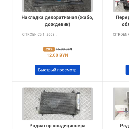
Накладка декоративная (жабо,
Перед
дождевик)
об
CITROEN C5
1, 2003
CITROEN
г.
-20%
15.00 BYN
12.00 BYN
Быстрый просмотр
Радиатор кондиционера
Рад