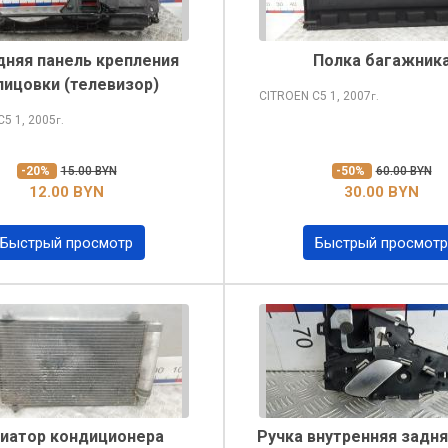
няя панель крепления
Полка багажник
лицовки (телевизор)
CITROEN C5
1, 2007
г.
 C5
1, 2005
г.
-20%
15.00 BYN
-50%
60.00 BYN
12.00 BYN
30.00 BYN
Быстрый просмотр
Быстрый просмотр
иатор кондиционера
Ручка внутренняя задня