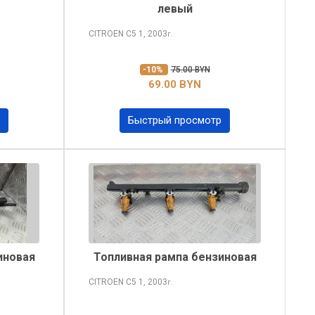
левый
CITROEN C5
1, 2003
г.
-10%
75.00 BYN
69.00 BYN
Быстрый просмотр
иновая
Топливная рампа бензиновая
CITROEN C5
1, 2003
г.