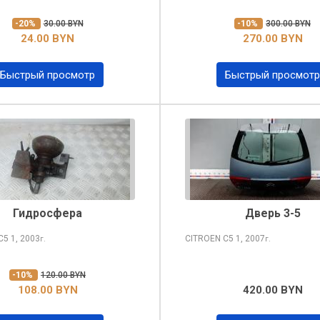
-20%
30.00 BYN
-10%
300.00 BYN
24.00 BYN
270.00 BYN
Быстрый просмотр
Быстрый просмотр
Гидросфера
Дверь 3-5
 C5
1, 2003
CITROEN C5
1, 2007
г.
г.
-10%
120.00 BYN
108.00 BYN
420.00 BYN