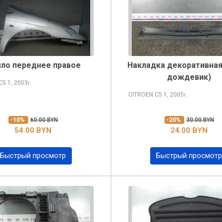
ло переднее правое
Накладка декоративная
дождевик)
 C5
1, 2003
г.
CITROEN C5
1, 2005
г.
-10%
60.00 BYN
-20%
30.00 BYN
54.00 BYN
24.00 BYN
Быстрый просмотр
Быстрый просмотр