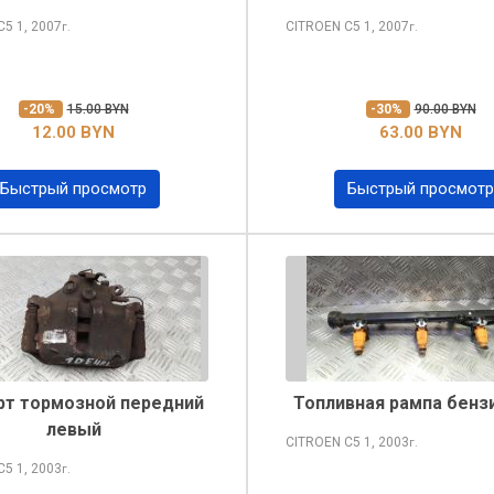
 C5
1, 2007
CITROEN C5
1, 2007
г.
г.
-20%
15.00 BYN
-30%
90.00 BYN
12.00 BYN
63.00 BYN
Быстрый просмотр
Быстрый просмотр
рт тормозной передний
Топливная рампа бенз
левый
CITROEN C5
1, 2003
г.
 C5
1, 2003
г.