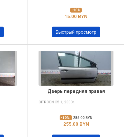
-10%
15.00 BYN
Быстрый просмотр
Дверь передняя правая
CITROEN C5
1, 2003
г.
-10%
285.00 BYN
255.00 BYN