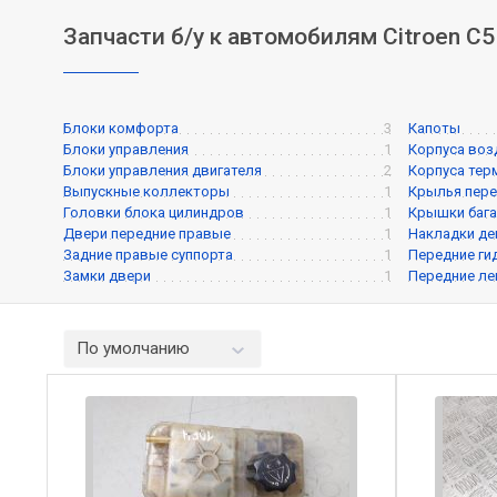
Запчасти б/у к автомобилям Citroen C5
Блоки комфорта
3
Капоты
Блоки управления
1
Корпуса воз
Блоки управления двигателя
2
Корпуса тер
Выпускные коллекторы
1
Крылья пере
Головки блока цилиндров
1
Крышки баг
Двери передние правые
1
Накладки де
Задние правые суппорта
1
Передние г
Замки двери
1
Передние ле
По умолчанию