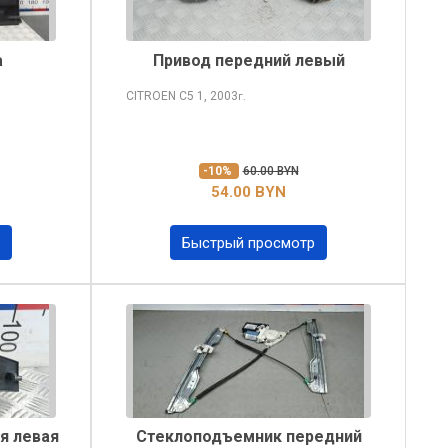
а
Привод передний левый
CITROEN C5
1, 2003
г.
-10%
60.00 BYN
54.00 BYN
Быстрый просмотр
я левая
Стеклоподъемник передний