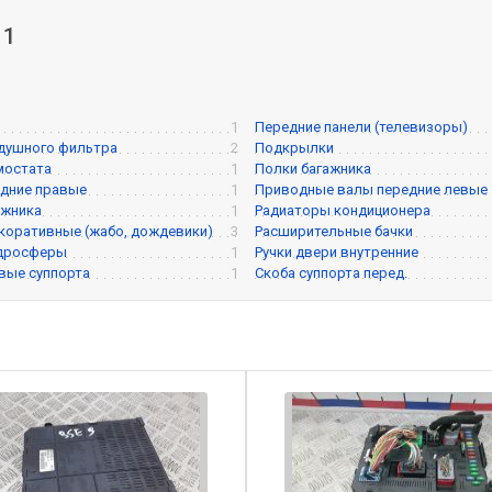
 1
1
Передние панели (телевизоры)
душного фильтра
2
Подкрылки
мостата
1
Полки багажника
дние правые
1
Приводные валы передние левые
ажника
1
Радиаторы кондиционера
коративные (жабо, дождевики)
3
Расширительные бачки
идросферы
1
Ручки двери внутренние
вые суппорта
1
Скоба суппорта перед.