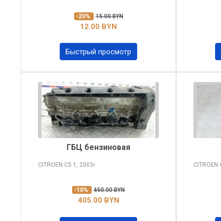
-20%
15.00 BYN
12.00 BYN
Быстрый просмотр
ГБЦ бензиновая
CITROEN C5
1, 2003
CITROEN
г.
-10%
450.00 BYN
405.00 BYN