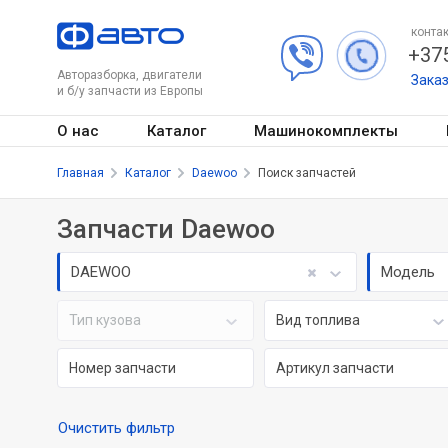
контак
+375
Авторазборка, двигатели
Зака
и б/у запчасти из Европы
О нас
Каталог
Машинокомплекты
Главная
Каталог
Daewoo
Поиск запчастей
Запчасти Daewoo
DAEWOO
Модель
Тип кузова
Вид топлива
Очистить фильтр