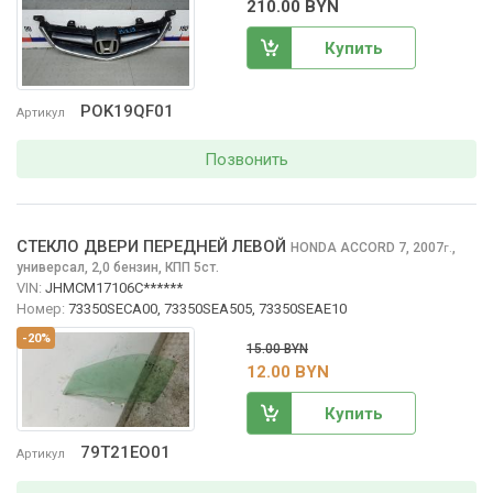
210.00 BYN
Купить
POK19QF01
Артикул
Позвонить
СТЕКЛО ДВЕРИ ПЕРЕДНЕЙ ЛЕВОЙ
HONDA ACCORD
7, 2007
,
г.
универсал, 2,0 бензин, КПП 5ст.
VIN:
JHMCM17106C******
Номер:
73350SECA00, 73350SEA505, 73350SEAE10
-20%
15.00 BYN
12.00 BYN
Купить
79T21EO01
Артикул