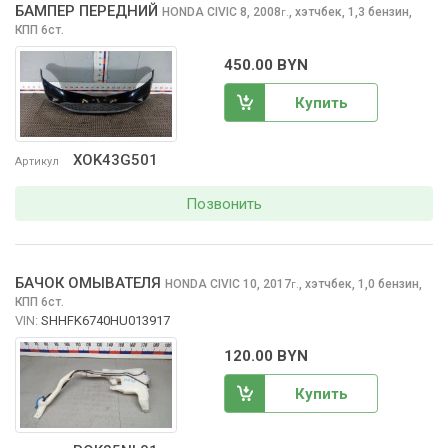
БАМПЕР ПЕРЕДНИЙ
HONDA CIVIC
8, 2008
,
хэтчбек, 1,3 бензин,
г.
КПП 6ст.
450.00 BYN
Купить
XOK43G501
Артикул
Позвонить
БАЧОК ОМЫВАТЕЛЯ
HONDA CIVIC
10, 2017
,
хэтчбек, 1,0 бензин,
г.
КПП 6ст.
VIN:
SHHFK6740HU013917
120.00 BYN
Купить