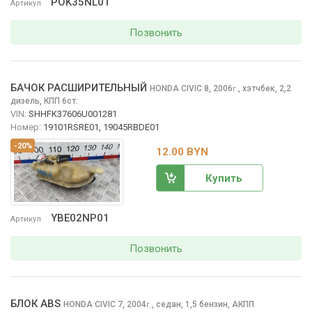
POK35NL01
Артикул
Позвонить
БАЧОК РАСШИРИТЕЛЬНЫЙ
HONDA CIVIC
8, 2006
,
хэтчбек, 2,2
г.
дизель, КПП 6ст.
VIN:
SHHFK37606U001281
Номер:
19101RSRE01, 19045RBDE01
-20%
12.00 BYN
Купить
YBE02NP01
Артикул
Позвонить
БЛОК ABS
HONDA CIVIC
7, 2004
,
седан, 1,5 бензин, АКПП
г.