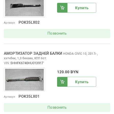
Купить
POK35LX02
Артикул
Позвонить
АМОРТИЗАТОР ЗАДНЕЙ БАЛКИ
HONDA CIVIC
10, 2017
,
г.
хэтчбек, 1,0 бензин, КПП 6ст.
VIN:
SHHFK6740HU013917
120.00 BYN
Купить
POK35LX01
Артикул
Позвонить