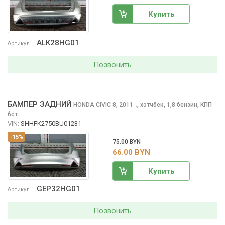
Купить
ALK28HG01
Артикул
Позвонить
БАМПЕР ЗАДНИЙ
HONDA CIVIC
8, 2011
,
хэтчбек, 1,8 бензин, КПП
г.
6ст.
VIN:
SHHFK2750BU01231
-15%
75.00 BYN
66.00 BYN
Купить
GEP32HG01
Артикул
Позвонить