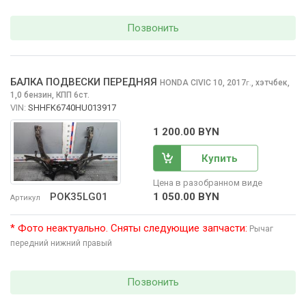
Позвонить
БАЛКА ПОДВЕСКИ ПЕРЕДНЯЯ
HONDA CIVIC
10, 2017
,
хэтчбек,
г.
1,0 бензин, КПП 6ст.
VIN:
SHHFK6740HU013917
1 200.00 BYN
Купить
Цена в разобранном виде
1 050.00 BYN
POK35LG01
Артикул
* Фото неактуально. Сняты следующие запчасти:
Рычаг
передний нижний правый
Позвонить