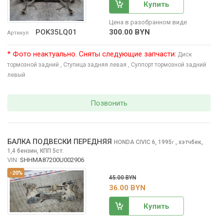
Купить
Цена в разобранном виде
300.00 BYN
POK35LQ01
Артикул
* Фото неактуально. Сняты следующие запчасти:
Диск
тормозной задний
, Ступица задняя левая
, Суппорт тормозной задний
левый
Позвонить
БАЛКА ПОДВЕСКИ ПЕРЕДНЯЯ
HONDA CIVIC
6, 1995
,
хэтчбек,
г.
1,4 бензин, КПП 5ст.
VIN:
SHHMA87200U002906
-20%
45.00 BYN
36.00 BYN
Купить