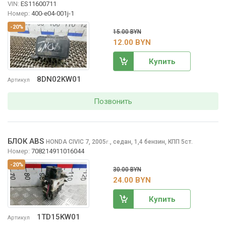
VIN:
ES11600711
Номер:
400-e04-001j-1
-20%
15.00 BYN
12.00 BYN
Купить
8DN02KW01
Артикул
Позвонить
БЛОК ABS
HONDA CIVIC
7, 2005
,
седан, 1,4 бензин, КПП 5ст.
г.
Номер:
708214911016044
-20%
30.00 BYN
24.00 BYN
Купить
1TD15KW01
Артикул