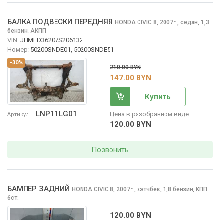
БАЛКА ПОДВЕСКИ ПЕРЕДНЯЯ
HONDA CIVIC
8, 2007
,
седан, 1,3
г.
бензин, АКПП
VIN:
JHMFD36207S206132
Номер:
50200SNDE01, 50200SNDE51
-30%
210.00 BYN
147.00 BYN
Купить
LNP11LG01
Цена в разобранном виде
Артикул
120.00 BYN
Позвонить
БАМПЕР ЗАДНИЙ
HONDA CIVIC
8, 2007
,
хэтчбек, 1,8 бензин, КПП
г.
6ст.
120.00 BYN