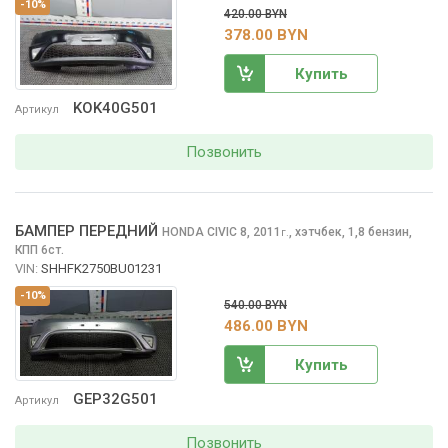
-10%
420.00 BYN
378.00 BYN
Купить
KOK40G501
Артикул
Позвонить
БАМПЕР ПЕРЕДНИЙ
HONDA CIVIC
8, 2011
,
хэтчбек, 1,8 бензин,
г.
КПП 6ст.
VIN:
SHHFK2750BU01231
-10%
540.00 BYN
486.00 BYN
Купить
GEP32G501
Артикул
Позвонить