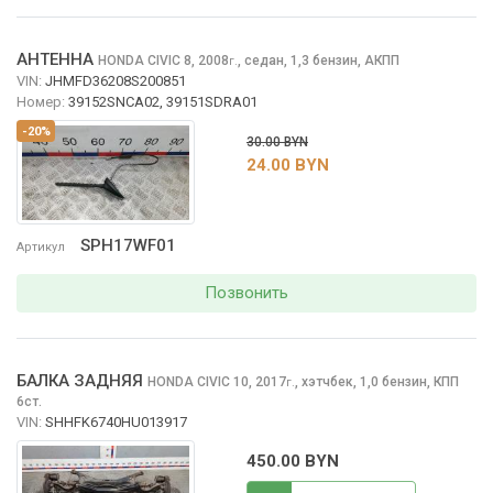
АНТЕННА
HONDA CIVIC
8, 2008
,
седан, 1,3 бензин, АКПП
г.
VIN:
JHMFD36208S200851
Номер:
39152SNCA02, 39151SDRA01
-20%
30.00 BYN
24.00 BYN
SPH17WF01
Артикул
Позвонить
БАЛКА ЗАДНЯЯ
HONDA CIVIC
10, 2017
,
хэтчбек, 1,0 бензин, КПП
г.
6ст.
VIN:
SHHFK6740HU013917
450.00 BYN