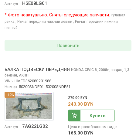
HSE08LG01
Артикул
* Фото неактуально. Сняты следующие запчасти:
Рулевая
рейка
, Рычаг передний нижний левый
, Рычаг передний нижний
правый
Позвонить
БАЛКА ПОДВЕСКИ ПЕРЕДНЯЯ
HONDA CIVIC
8, 2008
,
седан, 1,3
г.
бензин, АКПП
VIN:
JHMFD36208S201988
Номер:
50200SNDE01, 50200SNDE51
-10%
270.00 BYN
243.00 BYN
Купить
7AG22LG02
Цена в разобранном виде
Артикул
165.00 BYN