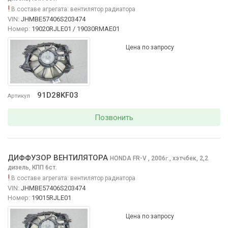
!
В составе агрегата:
вентилятор радиатора
VIN:
JHMBE57406S203474
Номер:
19020RJLE01 / 19030RMAE01
Цена по запросу
91D28KF03
Артикул
Позвонить
ДИФФУЗОР ВЕНТИЛЯТОРА
HONDA FR-V
, 2006
,
хэтчбек, 2,2
г.
дизель, КПП 6ст.
!
В составе агрегата:
вентилятор радиатора
VIN:
JHMBE57406S203474
Номер:
19015RJLE01
Цена по запросу