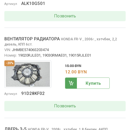
ALK10G501
Артикул
Позвонить
ВЕНТИЛЯТОР РАДИАТОРА
HONDA FR-V
, 2006
,
хэтчбек, 2,2
г.
дизель, КПП 6ст.
VIN:
JHMBE57406S203474
Номер:
19020RJLE01, 19030RMAE01, 19015RJLE01
-20%
15.00 BYN
12.00 BYN
Купить
91D28KF02
Артикул
Позвонить
ДВЕРЬ 3-5
HONDA FR-V
, 2008
,
хэтчбек, 1,8 бензин, АКПП
г.