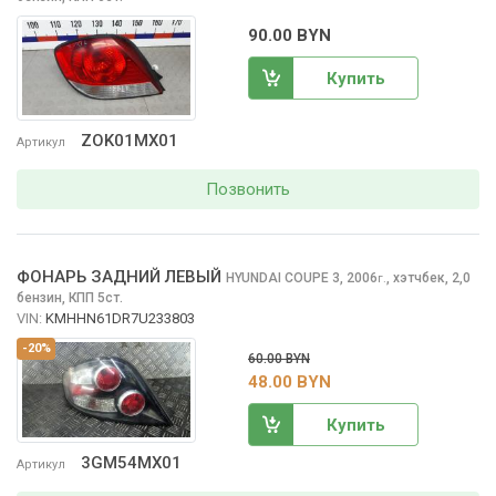
90.00 BYN
Купить
ZOK01MX01
Артикул
Позвонить
ФОНАРЬ ЗАДНИЙ ЛЕВЫЙ
HYUNDAI COUPE
3, 2006
,
хэтчбек, 2,0
г.
бензин, КПП 5ст.
VIN:
KMHHN61DR7U233803
-20%
60.00 BYN
48.00 BYN
Купить
3GM54MX01
Артикул