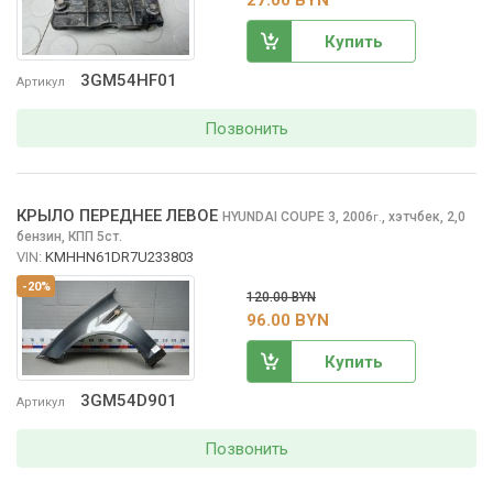
Купить
3GM54HF01
Артикул
Позвонить
КРЫЛО ПЕРЕДНЕЕ ЛЕВОЕ
HYUNDAI COUPE
3, 2006
,
хэтчбек, 2,0
г.
бензин, КПП 5ст.
VIN:
KMHHN61DR7U233803
-20%
120.00 BYN
96.00 BYN
Купить
3GM54D901
Артикул
Позвонить