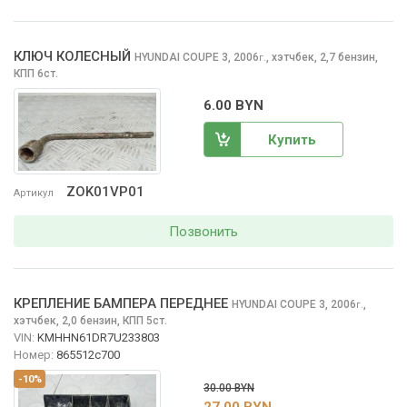
КЛЮЧ КОЛЕСНЫЙ
HYUNDAI COUPE
3, 2006
,
хэтчбек, 2,7 бензин,
г.
КПП 6ст.
6.00 BYN
Купить
ZOK01VP01
Артикул
Позвонить
КРЕПЛЕНИЕ БАМПЕРА ПЕРЕДНЕЕ
HYUNDAI COUPE
3, 2006
,
г.
хэтчбек, 2,0 бензин, КПП 5ст.
VIN:
KMHHN61DR7U233803
Номер:
865512c700
-10%
30.00 BYN
27.00 BYN