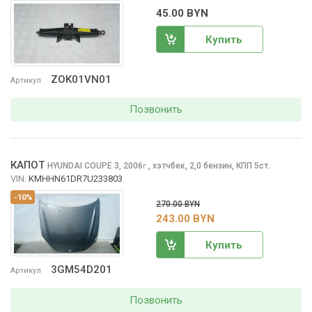
45.00 BYN
Купить
ZOK01VN01
Артикул
Позвонить
КАПОТ
HYUNDAI COUPE
3, 2006
,
хэтчбек, 2,0 бензин, КПП 5ст.
г.
VIN:
KMHHN61DR7U233803
-10%
270.00 BYN
243.00 BYN
Купить
3GM54D201
Артикул
Позвонить