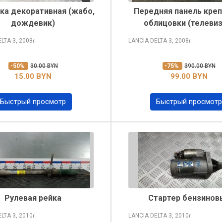
ка декоративная (жабо,
Передняя панель кре
дождевик)
облицовки (телевиз
ELTA
3, 2008
LANCIA DELTA
3, 2008
г.
г.
-50%
30.00 BYN
-75%
390.00 BYN
15.00 BYN
99.00 BYN
Быстрый просмотр
Быстрый просмотр
Рулевая рейка
Стартер бензинов
ELTA
3, 2010
LANCIA DELTA
3, 2010
г.
г.