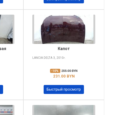
вая
Капот
LANCIA DELTA
3, 2010
г.
-10%
255.00 BYN
231.00 BYN
Быстрый просмотр