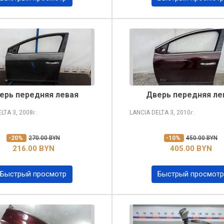
ерь передняя левая
Дверь передняя ле
ELTA
3, 2008
LANCIA DELTA
3, 2010
г.
г.
-20%
270.00 BYN
-10%
450.00 BYN
216.00 BYN
405.00 BYN
Быстрый просмотр
Быстрый просмотр