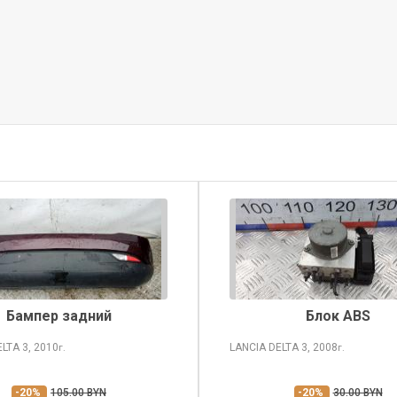
Бампер задний
Блок ABS
ELTA
3, 2010
LANCIA DELTA
3, 2008
г.
г.
-20%
105.00 BYN
-20%
30.00 BYN