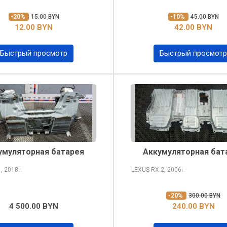
-20%
15.00 BYN
-10%
45.00 BYN
12.00 BYN
42.00 BYN
Быстрый просмотр
Быстрый просмотр
умуляторная батарея
Аккумуляторная бат
X
, 2018
LEXUS RX
2, 2006
г.
г.
-20%
300.00 BYN
4 500.00 BYN
240.00 BYN