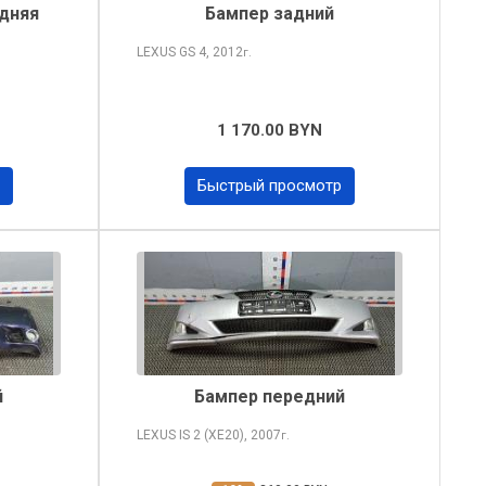
едняя
Бампер задний
LEXUS GS
4, 2012
г.
1 170.00 BYN
Быстрый просмотр
й
Бампер передний
LEXUS IS
2 (XE20), 2007
г.