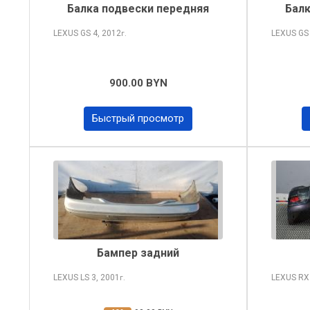
Балка подвески передняя
Балк
LEXUS GS
4, 2012
LEXUS G
г.
900.00 BYN
Быстрый просмотр
Бампер задний
LEXUS LS
3, 2001
LEXUS R
г.