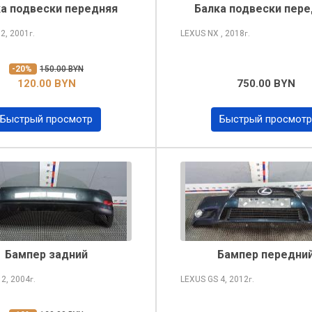
а подвески передняя
Балка подвески пер
S
2, 2001
LEXUS NX
, 2018
г.
г.
-20%
150.00 BYN
120.00 BYN
750.00 BYN
Быстрый просмотр
Быстрый просмотр
Бампер задний
Бампер передни
X
2, 2004
LEXUS GS
4, 2012
г.
г.