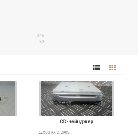
326
30
CD-чейнджер
LEXUS RX
2, 2005
г.