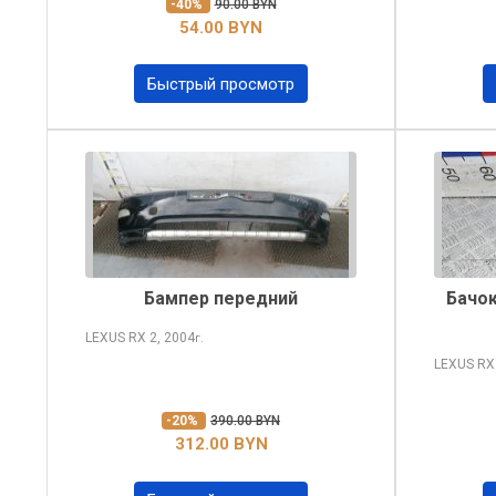
-40%
90.00 BYN
54.00 BYN
Быстрый просмотр
Бампер передний
Бачок
LEXUS RX
2, 2004
г.
LEXUS R
-20%
390.00 BYN
312.00 BYN