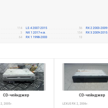
114
LS 4 2007-2015
56
RX 2 2003-2009
3
NX 1 2017-н.в.
154
RX 3 2009-2015
64
RX 1 1998-2003
13
CD-чейнджер
CD-чейнджер
X
2, 2005
LEXUS RX
2, 2006
г.
г.