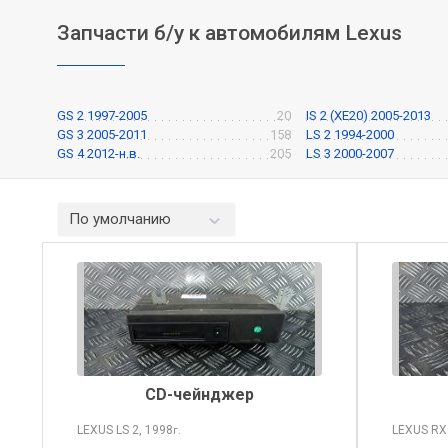
Запчасти б/у к автомобилям Lexus
GS 2 1997-2005
20
IS 2 (XE20) 2005-2013
GS 3 2005-2011
158
LS 2 1994-2000
GS 4 2012-н.в.
205
LS 3 2000-2007
По умолчанию
CD-чейнджер
LEXUS LS
2, 1998
LEXUS R
г.