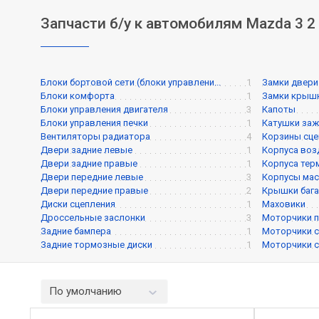
Запчасти б/у к автомобилям Mazda 3 2
Блоки бортовой сети (блоки управлени...
1
Замки двери
Блоки комфорта
1
Замки крышк
Блоки управления двигателя
3
Капоты
Блоки управления печки
1
Катушки заж
Вентиляторы радиатора
4
Корзины сце
Двери задние левые
1
Корпуса воз
Двери задние правые
1
Корпуса тер
Двери передние левые
3
Корпусы мас
Двери передние правые
2
Крышки баг
Диски сцепления
1
Маховики
Дроссельные заслонки
3
Моторчики п
Задние бампера
1
Моторчики с
Задние тормозные диски
1
Моторчики с
По умолчанию