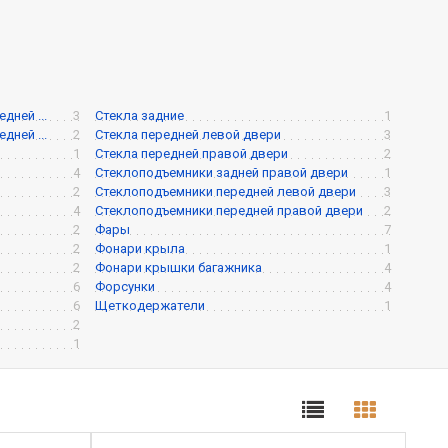
ней ...
3
Стекла задние
1
ней ...
2
Стекла передней левой двери
3
1
Стекла передней правой двери
2
4
Стеклоподъемники задней правой двери
1
2
Стеклоподъемники передней левой двери
3
4
Стеклоподъемники передней правой двери
2
2
Фары
7
2
Фонари крыла
1
2
Фонари крышки багажника
4
6
Форсунки
4
6
Щеткодержатели
1
2
1