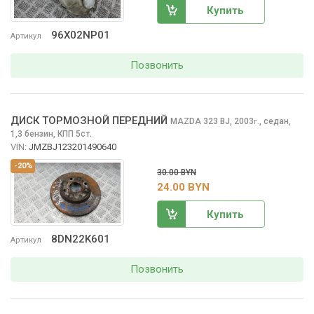
Купить
96X02NP01
Артикул
Позвонить
ДИСК ТОРМОЗНОЙ ПЕРЕДНИЙ
MAZDA 323
BJ, 2003
,
седан,
г.
1,3 бензин, КПП 5ст.
VIN:
JMZBJ123201490640
-20%
30.00 BYN
24.00 BYN
Купить
8DN22K601
Артикул
Позвонить