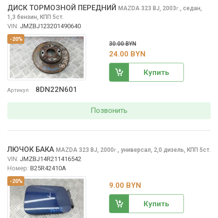
ДИСК ТОРМОЗНОЙ ПЕРЕДНИЙ
MAZDA 323
BJ, 2003
,
седан,
г.
1,3 бензин, КПП 5ст.
VIN:
JMZBJ123201490640
-20%
30.00 BYN
24.00 BYN
Купить
8DN22N601
Артикул
Позвонить
ЛЮЧОК БАКА
MAZDA 323
BJ, 2000
,
универсал, 2,0 дизель, КПП 5ст.
г.
VIN:
JMZBJ14R211416542
Номер:
B25R42410A
-20%
9.00 BYN
Купить