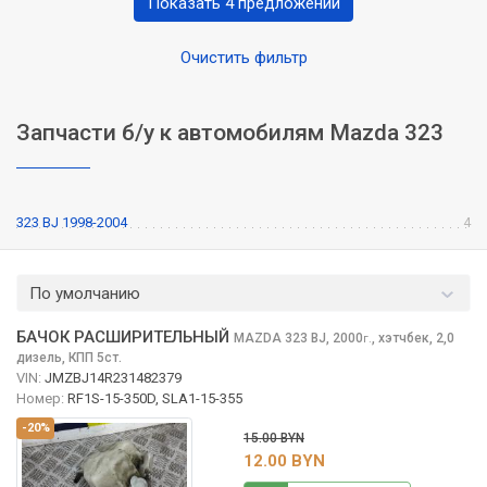
Показать 4 предложений
Очистить фильтр
Запчасти б/у к автомобилям Mazda 323
323 BJ 1998-2004
4
По умолчанию
БАЧОК РАСШИРИТЕЛЬНЫЙ
MAZDA 323
BJ, 2000
,
хэтчбек, 2,0
г.
дизель, КПП 5ст.
VIN:
JMZBJ14R231482379
Номер:
RF1S-15-350D, SLA1-15-355
-20%
15.00 BYN
12.00 BYN