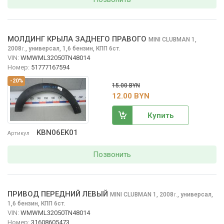
МОЛДИНГ КРЫЛА ЗАДНЕГО ПРАВОГО
MINI CLUBMAN
1,
2008
,
универсал, 1,6 бензин, КПП 6ст.
г.
VIN:
WMWML32050TN48014
Номер:
51777167594
-20%
15.00 BYN
12.00 BYN
Купить
KBN06EK01
Артикул
Позвонить
ПРИВОД ПЕРЕДНИЙ ЛЕВЫЙ
MINI CLUBMAN
1, 2008
,
универсал,
г.
1,6 бензин, КПП 6ст.
VIN:
WMWML32050TN48014
Номер:
31608605473