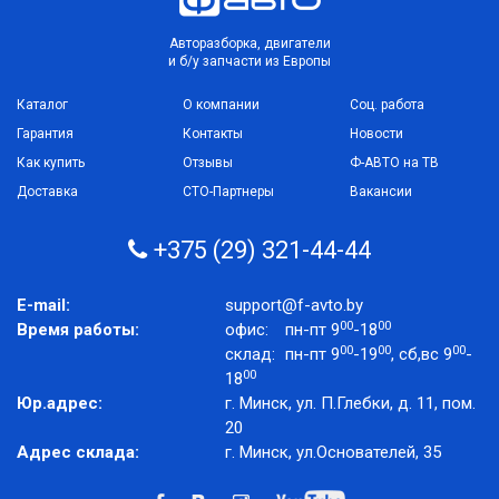
Авторазборка, двигатели
и б/у запчасти из Европы
Каталог
О компании
Соц. работа
Гарантия
Контакты
Новости
Как купить
Отзывы
Ф-АВТО на ТВ
Доставка
СТО-Партнеры
Вакансии
+375 (29) 321-44-44
E-mail:
support@f-avto.by
00
00
Время работы:
офис:
пн-пт 9
-18
00
00
00
склад:
пн-пт 9
-19
, сб,вс 9
-
00
18
Юр.адрес:
г. Минск, ул. П.Глебки, д. 11, пом.
20
Адрес склада:
г. Минск, ул.Основателей, 35