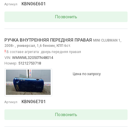
KBN06E601
Артикул
Позвонить
РУЧКА ВНУТРЕННЯЯ ПЕРЕДНЯЯ ПРАВАЯ
MINI CLUBMAN
1,
2008
,
универсал, 1,6 бензин, КПП 6ст.
г.
!
В составе агрегата:
дверь передняя правая
VIN:
WMWML32050TN48014
Номер:
51212753718
Цена по запросу
KBN06E701
Артикул
Позвонить