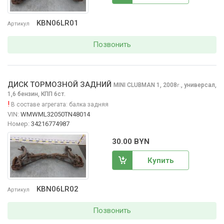
KBN06LR01
Артикул
Позвонить
ДИСК ТОРМОЗНОЙ ЗАДНИЙ
MINI CLUBMAN
1, 2008
,
универсал,
г.
1,6 бензин, КПП 6ст.
!
В составе агрегата:
балка задняя
VIN:
WMWML32050TN48014
Номер:
34216774987
30.00 BYN
Купить
KBN06LR02
Артикул
Позвонить