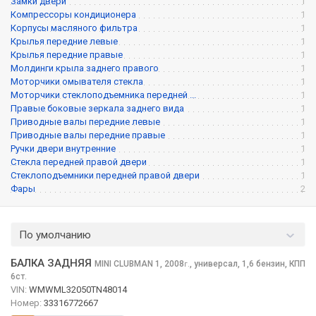
Замки двери
1
Компрессоры кондиционера
1
Корпусы масляного фильтра
1
Крылья передние левые
1
Крылья передние правые
1
Молдинги крыла заднего правого
1
Моторчики омывателя стекла
1
Моторчики стеклоподъемника передней ...
1
Правые боковые зеркала заднего вида
1
Приводные валы передние левые
1
Приводные валы передние правые
1
Ручки двери внутренние
1
Стекла передней правой двери
1
Стеклоподъемники передней правой двери
1
Фары
2
По умолчанию
БАЛКА ЗАДНЯЯ
MINI CLUBMAN
1, 2008
,
универсал, 1,6 бензин, КПП
г.
6ст.
VIN:
WMWML32050TN48014
Номер:
33316772667