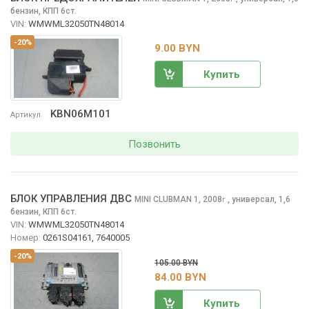
бензин, КПП 6ст.
VIN:
WMWML32050TN48014
-20%
9.00 BYN
Купить
KBN06M101
Артикул
Позвонить
БЛОК УПРАВЛЕНИЯ ДВС
MINI CLUBMAN
1, 2008
,
универсал, 1,6
г.
бензин, КПП 6ст.
VIN:
WMWML32050TN48014
Номер:
0261S04161, 7640005
-20%
105.00 BYN
84.00 BYN
Купить