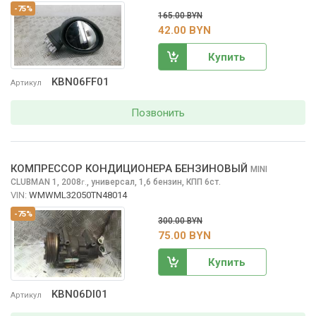
-75%
165.00 BYN
42.00 BYN
Купить
KBN06FF01
Артикул
Позвонить
КОМПРЕССОР КОНДИЦИОНЕРА БЕНЗИНОВЫЙ
MINI
CLUBMAN
1, 2008
,
универсал, 1,6 бензин, КПП 6ст.
г.
VIN:
WMWML32050TN48014
-75%
300.00 BYN
75.00 BYN
Купить
KBN06DI01
Артикул