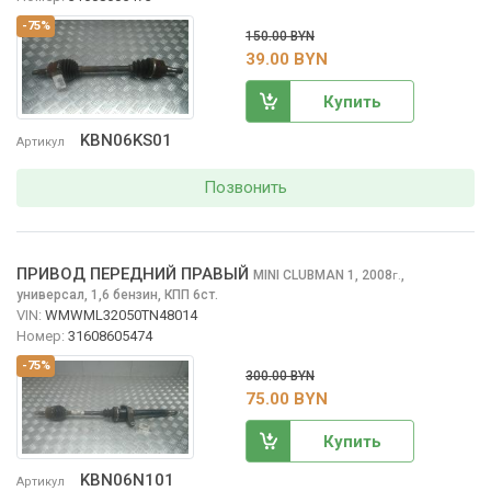
-75%
150.00 BYN
39.00 BYN
Купить
KBN06KS01
Артикул
Позвонить
ПРИВОД ПЕРЕДНИЙ ПРАВЫЙ
MINI CLUBMAN
1, 2008
,
г.
универсал, 1,6 бензин, КПП 6ст.
VIN:
WMWML32050TN48014
Номер:
31608605474
-75%
300.00 BYN
75.00 BYN
Купить
KBN06N101
Артикул