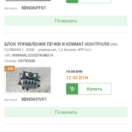
KBN06PF01
Артикул
Позвонить
БЛОК УПРАВЛЕНИЯ ПЕЧКИ И КЛИМАТ-КОНТРОЛЯ
MINI
CLUBMAN
1, 2008
,
универсал, 1,6 бензин, КПП 6ст.
г.
VIN:
WMWML32050TN48014
Номер:
69790508
-20%
15.00 BYN
12.00 BYN
Купить
KBN06OV01
Артикул
Позвонить