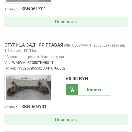
KBN06LZ01
Артикул
Позвонить
СТУПИЦА ЗАДНЯЯ ПРАВАЯ
MINI CLUBMAN
1, 2008
,
универсал,
г.
1,6 бензин, КПП 6ст.
!
В составе агрегата:
балка задняя
VIN:
WMWML32050TN48014
Номер:
33326795660, 33416786552
60.00 BYN
Купить
KBN06NY01
Артикул
Позвонить