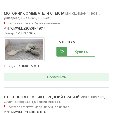
МОТОРЧИК ОМЫВАТЕЛЯ СТЕКЛА
MINI CLUBMAN
1, 2008
,
г.
универсал, 1,6 бензин, КПП 6ст.
!
В составе агрегата:
бачок омывателя
VIN:
WMWML32050TN48014
Номер:
67128377987
15.00 BYN
Купить
KBN06NM01
Артикул
Позвонить
СТЕКЛОПОДЪЕМНИК ПЕРЕДНИЙ ПРАВЫЙ
MINI CLUBMAN
1,
2008
,
универсал, 1,6 бензин, КПП 6ст.
г.
!
В составе агрегата:
дверь передняя правая
VIN:
WMWML32050TN48014