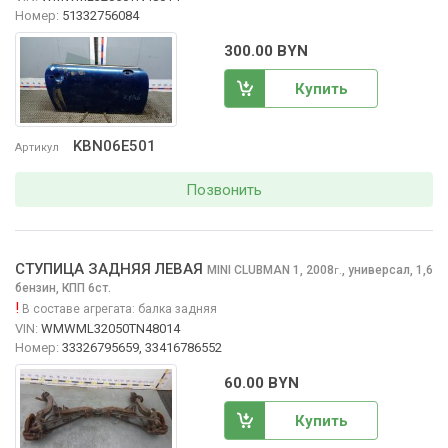
Номер:
51332756084
300.00 BYN
Купить
KBN06E501
Артикул
Позвонить
СТУПИЦА ЗАДНЯЯ ЛЕВАЯ
MINI CLUBMAN
1, 2008
,
универсал, 1,6
г.
бензин, КПП 6ст.
!
В составе агрегата:
балка задняя
VIN:
WMWML32050TN48014
Номер:
33326795659, 33416786552
60.00 BYN
Купить