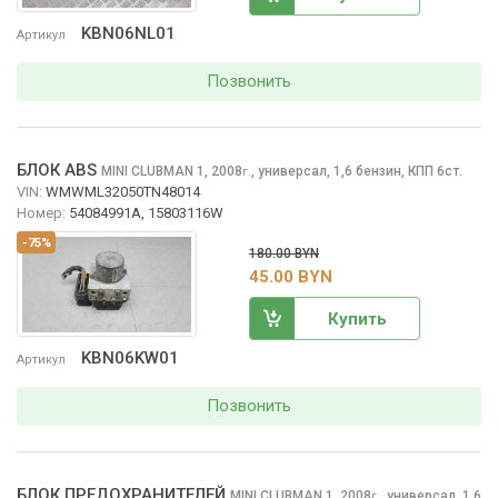
KBN06NL01
Артикул
Позвонить
БЛОК ABS
MINI CLUBMAN
1, 2008
,
универсал, 1,6 бензин, КПП 6ст.
г.
VIN:
WMWML32050TN48014
Номер:
54084991A, 15803116W
-75%
180.00 BYN
45.00 BYN
Купить
KBN06KW01
Артикул
Позвонить
БЛОК ПРЕДОХРАНИТЕЛЕЙ
MINI CLUBMAN
1, 2008
,
универсал, 1,6
г.