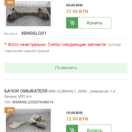
-20%
90.00 BYN
72.00 BYN
Купить
KBN06LQ01
Артикул
* Фото неактуально. Сняты следующие запчасти:
Суппорт
тормозной задний правый
Позвонить
БАЧОК ОМЫВАТЕЛЯ
MINI CLUBMAN
1, 2008
,
универсал, 1,6
г.
бензин, КПП 6ст.
VIN:
WMWML32050TN48014
-20%
15.00 BYN
12.00 BYN
Купить