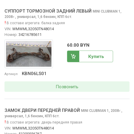
СУППОРТ ТОРМОЗНОЙ ЗАДНИЙ ЛЕВЫЙ
MINI CLUBMAN
1,
2008
,
универсал, 1,6 бензин, КПП 6ст.
г.
!
В составе агрегата:
балка задняя
VIN:
WMWML32050TN48014
Номер:
34216785611
60.00 BYN
Купить
KBN06LS01
Артикул
Позвонить
ЗАМОК ДВЕРИ ПЕРЕДНЕЙ ПРАВОЙ
MINI CLUBMAN
1, 2008
,
г.
универсал, 1,6 бензин, КПП 6ст.
!
В составе агрегата:
дверь передняя правая
VIN:
WMWML32050TN48014
Номер:
51200556767