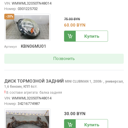
VIN:
WMWML32050TN48014
Номер:
0301225702
-20%
75.00 BYN
60.00 BYN
Купить
KBN06MU01
Артикул
Позвонить
ДИСК ТОРМОЗНОЙ ЗАДНИЙ
MINI CLUBMAN
1, 2008
,
универсал,
г.
1,6 бензин, КПП 6ст.
!
В составе агрегата:
балка задняя
VIN:
WMWML32050TN48014
Номер:
34216774987
30.00 BYN
Купить