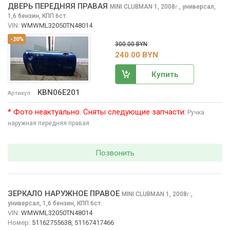
ДВЕРЬ ПЕРЕДНЯЯ ПРАВАЯ
MINI CLUBMAN
1, 2008
,
универсал,
г.
1,6 бензин, КПП 6ст.
VIN:
WMWML32050TN48014
-20%
300.00 BYN
240.00 BYN
Купить
KBN06E201
Артикул
* Фото неактуально. Сняты следующие запчасти:
Ручка
наружная передняя правая
Позвонить
ЗЕРКАЛО НАРУЖНОЕ ПРАВОЕ
MINI CLUBMAN
1, 2008
,
г.
универсал, 1,6 бензин, КПП 6ст.
VIN:
WMWML32050TN48014
Номер:
51162755638, 51167417466