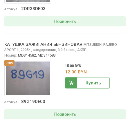
2OR33DE03
Артикул
Позвонить
КАТУШКА ЗАЖИГАНИЯ БЕНЗИНОВАЯ
MITSUBISHI PAJERO
SPORT
1, 2005
,
внедорожник, 3,0 бензин, АКПП
г.
Номер:
MD314582, MD314583
-20%
15.00 BYN
12.00 BYN
Купить
89G19DE03
Артикул
Позвонить