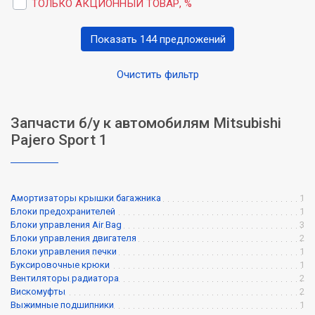
ТОЛЬКО АКЦИОННЫЙ ТОВАР, %
Показать 144 предложений
Очистить фильтр
Запчасти б/у к автомобилям Mitsubishi
Pajero Sport 1
Амортизаторы крышки багажника
1
Блоки предохранителей
1
Блоки управления Air Bag
3
Блоки управления двигателя
2
Блоки управления печки
1
Буксировочные крюки
1
Вентиляторы радиатора
2
Вискомуфты
2
Выжимные подшипники
1