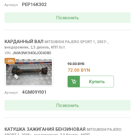
PEP16K302
Артикул
Позвонить
КАРДАННЫЙ ВАЛ
MITSUBISHI PAJERO SPORT
1, 2007
,
г.
внедорожник, 2,5 дизель, КПП 5ст.
VIN:
JMA0NK9406J004380
-20%
90.00 BYN
72.00 BYN
Купить
4GM09YI01
Артикул
Позвонить
КАТУШКА ЗАЖИГАНИЯ БЕНЗИНОВАЯ
MITSUBISHI PAJERO
SPORT
1, 2005
,
внедорожник, 3,0 бензин, АКПП