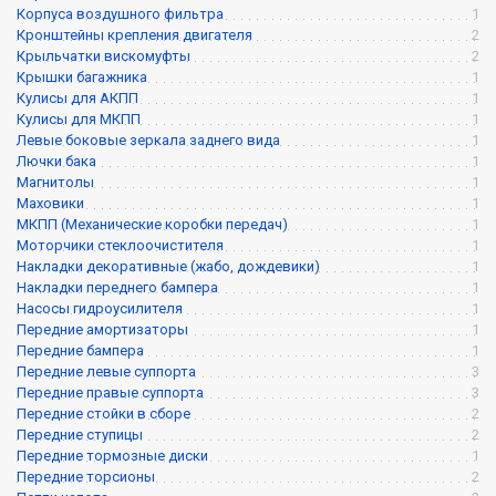
Корпуса воздушного фильтра
1
Кронштейны крепления двигателя
2
Крыльчатки вискомуфты
2
Крышки багажника
1
Кулисы для АКПП
1
Кулисы для МКПП
1
Левые боковые зеркала заднего вида
1
Лючки бака
1
Магнитолы
1
Маховики
1
МКПП (Механические коробки передач)
1
Моторчики стеклоочистителя
1
Накладки декоративные (жабо, дождевики)
1
Накладки переднего бампера
1
Насосы гидроусилителя
1
Передние амортизаторы
1
Передние бампера
1
Передние левые суппорта
3
Передние правые суппорта
3
Передние стойки в сборе
2
Передние ступицы
2
Передние тормозные диски
1
Передние торсионы
2