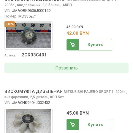
2005
,
внедорожник, 3,0 бензин, АКПП
г.
VIN:
JMAORK9606J000159
Номер:
MD335271
-10%
45.00 BYN
42.00 BYN
Купить
2OR33C401
Артикул
Позвонить
ВИСКОМУФТА ДИЗЕЛЬНАЯ
MITSUBISHI PAJERO SPORT
1, 2004
,
г.
внедорожник, 2,5 дизель, КПП 5ст.
VIN:
JMA0NK9404J002432
45.00 BYN
Купить