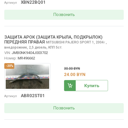
XBN22BQ01
Артикул
Позвонить
ЗАЩИТА АРОК (ЗАЩИТА КРЫЛА, ПОДКРЫЛОК)
ПЕРЕДНЯЯ ПРАВАЯ
MITSUBISHI PAJERO SPORT
1, 2004
,
г.
внедорожник, 2,5 дизель, КПП 5ст.
VIN:
JMB0NK9404J003702
Номер:
MR496662
-20%
30.00 BYN
24.00 BYN
Купить
ABR02ST01
Артикул
Позвонить