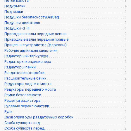
Петли капота
3
Подкрылки
4
Подножки
1
Подушки безопасности AirBag
1
Подушки двигателя
2
Подушки КПП
1
Приводные валы передние левые
2
Приводные валы передние правые
4
Прицепные устройства (фаркопы)
1
Рабочие цилиндры сцепления
1
Радиаторы интеркулера
2
Радиаторы кондиционера
2
Радиаторы печки
1
Раздаточные коробки
2
Расширительные бачки
2
Редукторы заднего моста
1
Редукторы переднего моста
1
Ремни безопасности
1
Решетки радиатора
2
Рулевые переключатели
3
Рули
1
Сервоприводы раздаточных коробок
1
Скоба суппорта зад.
1
Скоба суппорта перед.
2