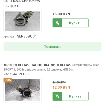
VIN:
JMA0NK9405J002325
Номер:
Б Н
15.00 BYN
Купить
SEP35BQ01
Артикул
Позвонить
ДРОССЕЛЬНАЯ ЗАСЛОНКА ДИЗЕЛЬНАЯ
MITSUBISHI PAJERO
SPORT
1, 2003
,
внедорожник, 2,5 дизель, КПП 5ст.
г.
VIN:
K94WGNHFR6
-50%
24.00 BYN
12.00 BYN
Купить