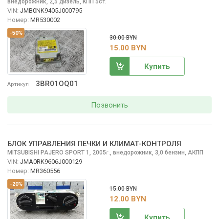
внедорожник, 2,5 дизель, КПП 5ст.
VIN:
JMB0NK9405J000795
Номер:
MR530002
-50%
30.00 BYN
15.00 BYN
Купить
3BR01OQ01
Артикул
Позвонить
БЛОК УПРАВЛЕНИЯ ПЕЧКИ И КЛИМАТ-КОНТРОЛЯ
MITSUBISHI PAJERO SPORT
1, 2005
,
внедорожник, 3,0 бензин, АКПП
г.
VIN:
JMA0RK9606J000129
Номер:
MR360556
-20%
15.00 BYN
12.00 BYN
Купить