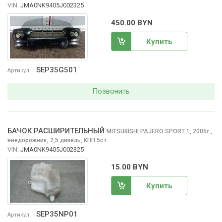
VIN:
JMA0NK9405J002325
450.00 BYN
Купить
SEP35G501
Артикул
Позвонить
БАЧОК РАСШИРИТЕЛЬНЫЙ
MITSUBISHI PAJERO SPORT
1, 2005
,
г.
внедорожник, 2,5 дизель, КПП 5ст.
VIN:
JMA0NK9405J002325
15.00 BYN
Купить
SEP35NP01
Артикул