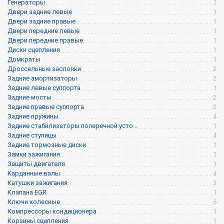
Генераторы
1
Двери задние левые
1
Двери задние правые
1
Двери передние левые
1
Двери передние правые
1
Диски сцепления
1
Домкраты
1
Дроссельные заслонки
2
Задние амортизаторы
2
Задние левые суппорта
1
Задние мосты
2
Задние правые суппорта
2
Задние пружины
4
Задние стабилизаторы поперечной усто...
1
Задние ступицы
4
Задние тормозные диски
1
Замки зажигания
1
Защиты двигателя
1
Карданные валы
4
Катушки зажигания
3
Клапана EGR
1
Ключи колесные
5
Компрессоры кондиционера
1
Корзины сцепления
1