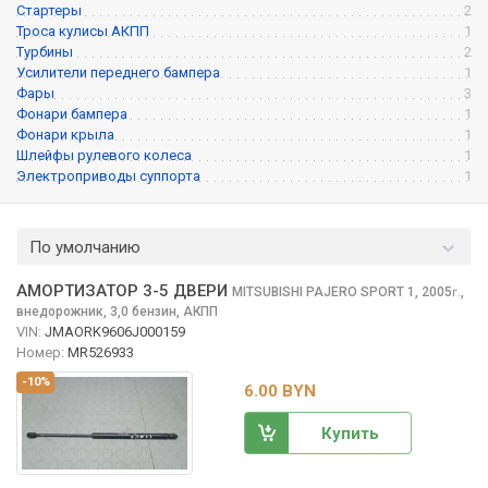
Стартеры
2
Троса кулисы АКПП
1
Турбины
2
Усилители переднего бампера
1
Фары
3
Фонари бампера
1
Фонари крыла
1
Шлейфы рулевого колеса
1
Электроприводы суппорта
1
По умолчанию
АМОРТИЗАТОР 3-5 ДВЕРИ
MITSUBISHI PAJERO SPORT
1, 2005
,
г.
внедорожник, 3,0 бензин, АКПП
VIN:
JMAORK9606J000159
Номер:
MR526933
-10%
6.00 BYN
Купить