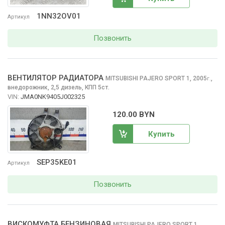
1NN32OV01
Артикул
Позвонить
ВЕНТИЛЯТОР РАДИАТОРА
MITSUBISHI PAJERO SPORT
1, 2005
,
г.
внедорожник, 2,5 дизель, КПП 5ст.
VIN:
JMA0NK9405J002325
120.00 BYN
Купить
SEP35KE01
Артикул
Позвонить
ВИСКОМУФТА БЕНЗИНОВАЯ
MITSUBISHI PAJERO SPORT
1,