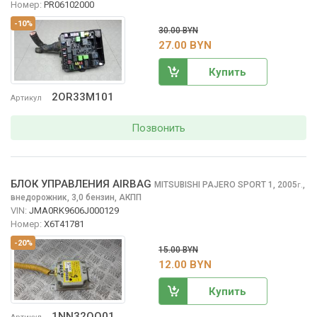
Номер:
PR06102000
-10%
30.00 BYN
27.00 BYN
Купить
2OR33M101
Артикул
Позвонить
БЛОК УПРАВЛЕНИЯ AIRBAG
MITSUBISHI PAJERO SPORT
1, 2005
,
г.
внедорожник, 3,0 бензин, АКПП
VIN:
JMA0RK9606J000129
Номер:
X6T41781
-20%
15.00 BYN
12.00 BYN
Купить
1NN32OQ01