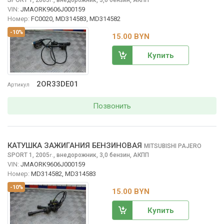
г.
VIN:
JMAORK9606J000159
Номер:
FC0020, MD314583, MD314582
-10%
15.00 BYN
Купить
2OR33DE01
Артикул
Позвонить
КАТУШКА ЗАЖИГАНИЯ БЕНЗИНОВАЯ
MITSUBISHI PAJERO
SPORT
1, 2005
,
внедорожник, 3,0 бензин, АКПП
г.
VIN:
JMAORK9606J000159
Номер:
MD314582, MD314583
-10%
15.00 BYN
Купить