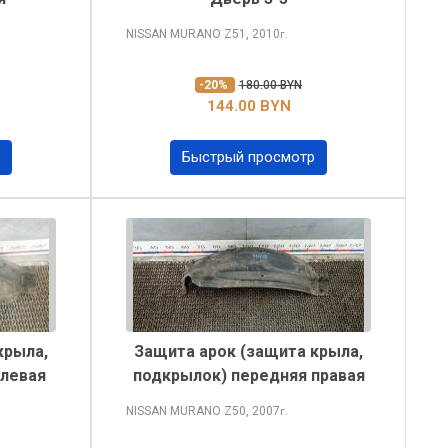
NISSAN MURANO
Z51, 2010
г.
-20%
180.00 BYN
144.00 BYN
Быстрый просмотр
крыла,
Защита арок (защита крыла,
 левая
подкрылок) передняя правая
NISSAN MURANO
Z50, 2007
г.