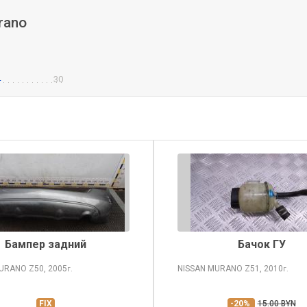
rano
4
30
Бампер задний
Бачок ГУ
MURANO
Z50, 2005
NISSAN MURANO
Z51, 2010
г.
г.
FIX
-20%
15.00 BYN