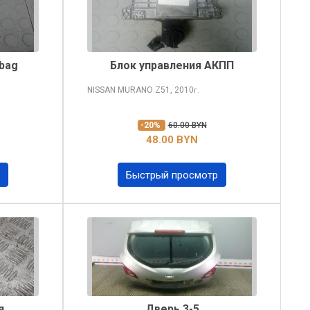
rbag
Блок управления АКПП
NISSAN MURANO
Z51, 2010
г.
-20%
60.00 BYN
48.00 BYN
Быстрый просмотр
я
Дверь 3-5