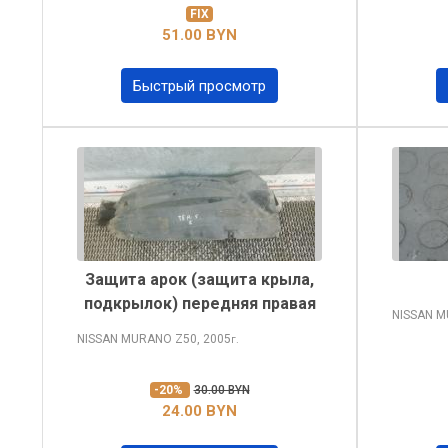
FIX
51.00 BYN
Быстрый просмотр
Защита арок (защита крыла,
подкрылок) передняя правая
NISSAN 
NISSAN MURANO
Z50, 2005
г.
-20%
30.00 BYN
24.00 BYN