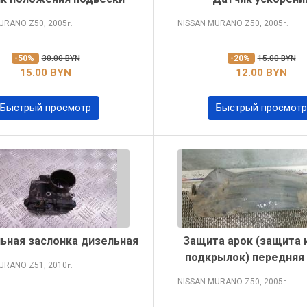
MURANO
Z50, 2005
NISSAN MURANO
Z50, 2005
г.
г.
-50%
30.00 BYN
-20%
15.00 BYN
15.00 BYN
12.00 BYN
Быстрый просмотр
Быстрый просмотр
ьная заслонка дизельная
Защита арок (защита 
подкрылок) передняя
MURANO
Z51, 2010
г.
NISSAN MURANO
Z50, 2005
г.