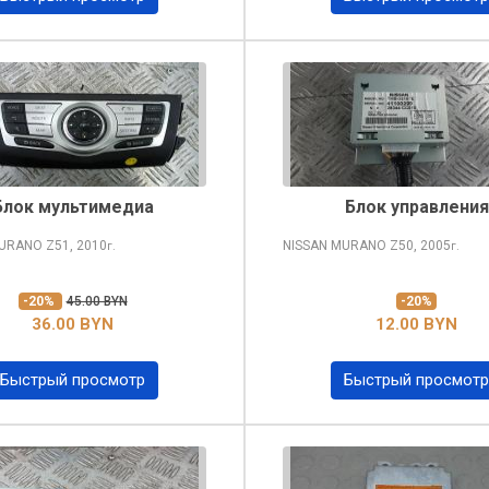
Блок мультимедиа
Блок управления
MURANO
Z51, 2010
NISSAN MURANO
Z50, 2005
г.
г.
-20%
45.00 BYN
-20%
36.00 BYN
12.00 BYN
Быстрый просмотр
Быстрый просмотр