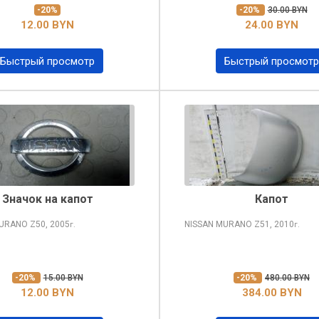
-20%
-20%
30.00 BYN
12.00 BYN
24.00 BYN
Быстрый просмотр
Быстрый просмотр
Значок на капот
Капот
MURANO
Z50, 2005
NISSAN MURANO
Z51, 2010
г.
г.
-20%
15.00 BYN
-20%
480.00 BYN
12.00 BYN
384.00 BYN