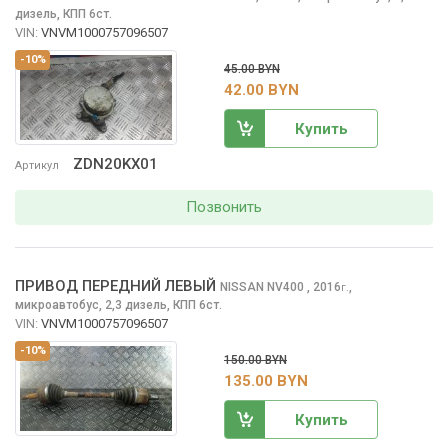
дизель, КПП 6ст.
VIN:
VNVM1000757096507
-10%
45.00 BYN
42.00 BYN
Купить
ZDN20KX01
Артикул
Позвонить
ПРИВОД ПЕРЕДНИЙ ЛЕВЫЙ
NISSAN NV400
, 2016
,
г.
микроавтобус, 2,3 дизель, КПП 6ст.
VIN:
VNVM1000757096507
-10%
150.00 BYN
135.00 BYN
Купить