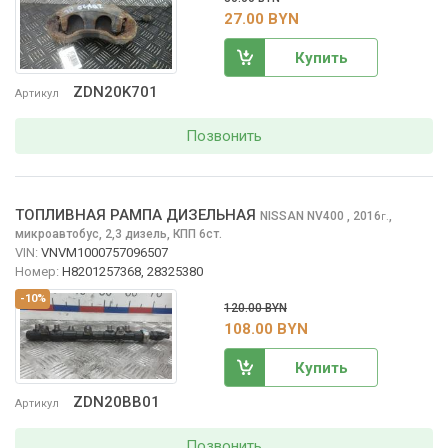
27.00 BYN
Купить
ZDN20K701
Артикул
Позвонить
ТОПЛИВНАЯ РАМПА ДИЗЕЛЬНАЯ
NISSAN NV400
, 2016
,
г.
микроавтобус, 2,3 дизель, КПП 6ст.
VIN:
VNVM1000757096507
Номер:
H8201257368, 28325380
-10%
120.00 BYN
108.00 BYN
Купить
ZDN20BB01
Артикул
Позвонить