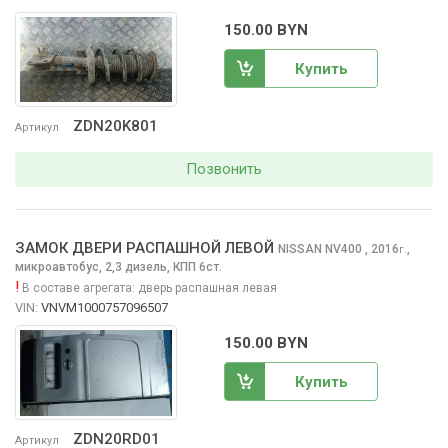
150.00 BYN
Купить
ZDN20K801
Артикул
Позвонить
ЗАМОК ДВЕРИ РАСПАШНОЙ ЛЕВОЙ
NISSAN NV400
, 2016
,
г.
микроавтобус, 2,3 дизель, КПП 6ст.
!
В составе агрегата:
дверь распашная левая
VIN:
VNVM1000757096507
150.00 BYN
Купить
ZDN20RD01
Артикул