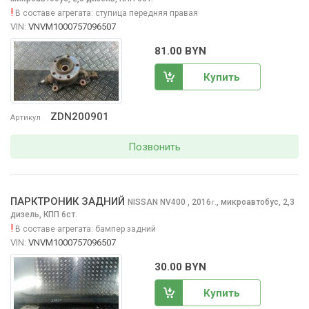
!
В составе агрегата:
ступица передняя правая
VIN:
VNVM1000757096507
81.00 BYN
Купить
ZDN200901
Артикул
Позвонить
ПАРКТРОНИК ЗАДНИЙ
NISSAN NV400
, 2016
,
микроавтобус, 2,3
г.
дизель, КПП 6ст.
!
В составе агрегата:
бампер задний
VIN:
VNVM1000757096507
30.00 BYN
Купить