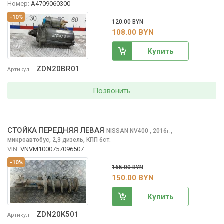
Номер:
A4709060300
-10%
120.00 BYN
108.00 BYN
Купить
ZDN20BR01
Артикул
Позвонить
СТОЙКА ПЕРЕДНЯЯ ЛЕВАЯ
NISSAN NV400
, 2016
,
г.
микроавтобус, 2,3 дизель, КПП 6ст.
VIN:
VNVM1000757096507
-10%
165.00 BYN
150.00 BYN
Купить
ZDN20K501
Артикул