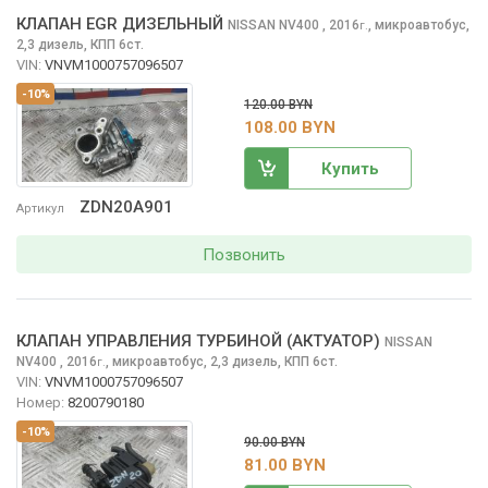
КЛАПАН EGR ДИЗЕЛЬНЫЙ
NISSAN NV400
, 2016
,
микроавтобус,
г.
2,3 дизель, КПП 6ст.
VIN:
VNVM1000757096507
-10%
120.00 BYN
108.00 BYN
Купить
ZDN20A901
Артикул
Позвонить
КЛАПАН УПРАВЛЕНИЯ ТУРБИНОЙ (АКТУАТОР)
NISSAN
NV400
, 2016
,
микроавтобус, 2,3 дизель, КПП 6ст.
г.
VIN:
VNVM1000757096507
Номер:
8200790180
-10%
90.00 BYN
81.00 BYN