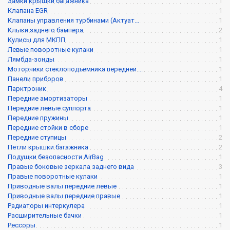
Замки крышки багажника
1
Клапана EGR
1
Клапаны управления турбинами (Актуат...
1
Клыки заднего бампера
2
Кулисы для МКПП
1
Левые поворотные кулаки
1
Лямбда-зонды
1
Моторчики стеклоподъемника передней ...
1
Панели приборов
1
Парктроник
4
Передние амортизаторы
1
Передние левые суппорта
1
Передние пружины
1
Передние стойки в сборе
1
Передние ступицы
2
Петли крышки багажника
2
Подушки безопасности AirBag
1
Правые боковые зеркала заднего вида
3
Правые поворотные кулаки
1
Приводные валы передние левые
1
Приводные валы передние правые
1
Радиаторы интеркулера
1
Расширительные бачки
1
Рессоры
1