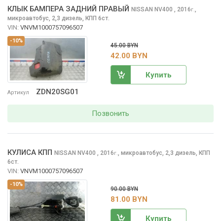
КЛЫК БАМПЕРА ЗАДНИЙ ПРАВЫЙ
NISSAN NV400
, 2016
,
г.
микроавтобус, 2,3 дизель, КПП 6ст.
VIN:
VNVM1000757096507
-10%
45.00 BYN
42.00 BYN
Купить
ZDN20SG01
Артикул
Позвонить
КУЛИСА КПП
NISSAN NV400
, 2016
,
микроавтобус, 2,3 дизель, КПП
г.
6ст.
VIN:
VNVM1000757096507
-10%
90.00 BYN
81.00 BYN
Купить