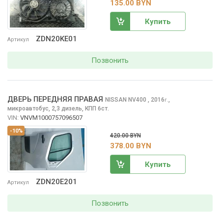
135.00 BYN
Купить
ZDN20KE01
Артикул
Позвонить
ДВЕРЬ ПЕРЕДНЯЯ ПРАВАЯ
NISSAN NV400
, 2016
,
г.
микроавтобус, 2,3 дизель, КПП 6ст.
VIN:
VNVM1000757096507
-10%
420.00 BYN
378.00 BYN
Купить
ZDN20E201
Артикул
Позвонить