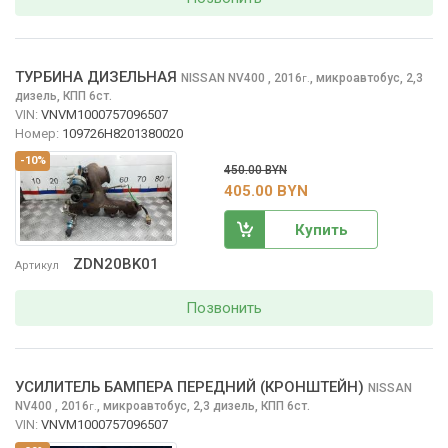
ТУРБИНА ДИЗЕЛЬНАЯ
NISSAN NV400
, 2016
,
микроавтобус, 2,3
г.
дизель, КПП 6ст.
VIN:
VNVM1000757096507
Номер:
109726H8201380020
-10%
450.00 BYN
405.00 BYN
Купить
ZDN20BK01
Артикул
Позвонить
УСИЛИТЕЛЬ БАМПЕРА ПЕРЕДНИЙ (КРОНШТЕЙН)
NISSAN
NV400
, 2016
,
микроавтобус, 2,3 дизель, КПП 6ст.
г.
VIN:
VNVM1000757096507