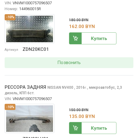
VIN:
VNVM1000757096507
Номер:
144960015R
-10%
180.00 BYN
162.00 BYN
Купить
ZDN20KC01
Артикул
Позвонить
РЕССОРА ЗАДНЯЯ
NISSAN NV400
, 2016
,
микроавтобус, 2,3
г.
дизель, КПП 6ст.
VIN:
VNVM1000757096507
-10%
150.00 BYN
135.00 BYN
Купить