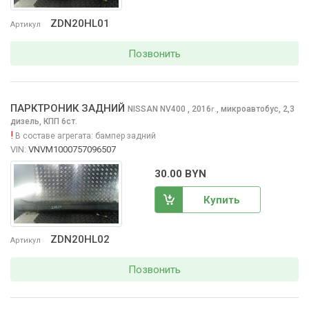
ZDN20HL01
Артикул
Позвонить
ПАРКТРОНИК ЗАДНИЙ
NISSAN NV400
, 2016
,
микроавтобус, 2,3
г.
дизель, КПП 6ст.
!
В составе агрегата:
бампер задний
VIN:
VNVM1000757096507
30.00 BYN
Купить
ZDN20HL02
Артикул
Позвонить