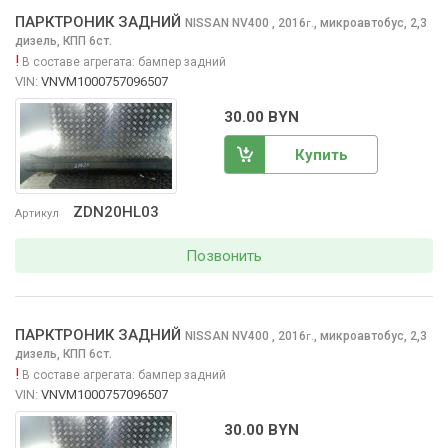
ПАРКТРОНИК ЗАДНИЙ
NISSAN NV400
, 2016
,
микроавтобус, 2,3
г.
дизель, КПП 6ст.
!
В составе агрегата:
бампер задний
VIN:
VNVM1000757096507
30.00 BYN
Купить
ZDN20HL03
Артикул
Позвонить
ПАРКТРОНИК ЗАДНИЙ
NISSAN NV400
, 2016
,
микроавтобус, 2,3
г.
дизель, КПП 6ст.
!
В составе агрегата:
бампер задний
VIN:
VNVM1000757096507
30.00 BYN