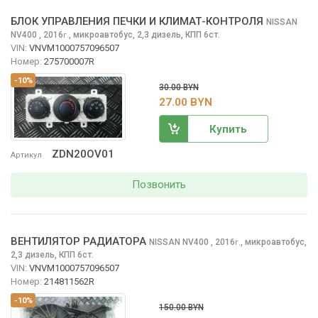
БЛОК УПРАВЛЕНИЯ ПЕЧКИ И КЛИМАТ-КОНТРОЛЯ
NISSAN
NV400
, 2016
,
микроавтобус, 2,3 дизель, КПП 6ст.
г.
VIN:
VNVM1000757096507
Номер:
275700007R
-10%
30.00 BYN
27.00 BYN
Купить
ZDN20OV01
Артикул
Позвонить
ВЕНТИЛЯТОР РАДИАТОРА
NISSAN NV400
, 2016
,
микроавтобус,
г.
2,3 дизель, КПП 6ст.
VIN:
VNVM1000757096507
Номер:
214811562R
-10%
150.00 BYN