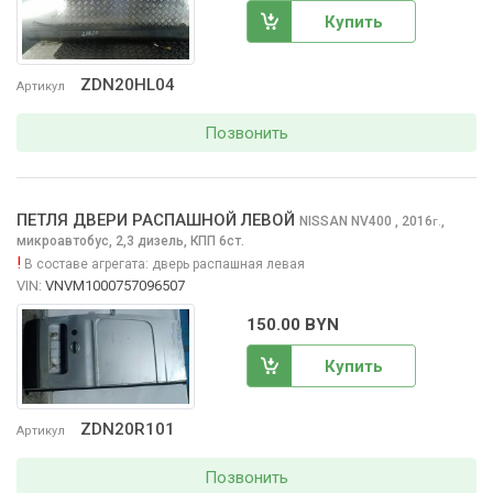
Купить
ZDN20HL04
Артикул
Позвонить
ПЕТЛЯ ДВЕРИ РАСПАШНОЙ ЛЕВОЙ
NISSAN NV400
, 2016
,
г.
микроавтобус, 2,3 дизель, КПП 6ст.
!
В составе агрегата:
дверь распашная левая
VIN:
VNVM1000757096507
150.00 BYN
Купить
ZDN20R101
Артикул
Позвонить