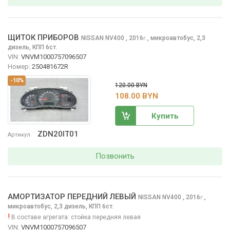
ЩИТОК ПРИБОРОВ
NISSAN NV400
, 2016
,
микроавтобус, 2,3
г.
дизель, КПП 6ст.
VIN:
VNVM1000757096507
Номер:
250481672R
-10%
120.00 BYN
108.00 BYN
Купить
ZDN20IT01
Артикул
Позвонить
АМОРТИЗАТОР ПЕРЕДНИЙ ЛЕВЫЙ
NISSAN NV400
, 2016
,
г.
микроавтобус, 2,3 дизель, КПП 6ст.
!
В составе агрегата:
стойка передняя левая
VIN:
VNVM1000757096507