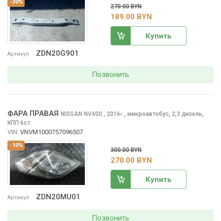
-30%
270.00 BYN
189.00 BYN
Купить
ZDN20G901
Артикул
Позвонить
ФАРА ПРАВАЯ
NISSAN NV400
, 2016
,
микроавтобус, 2,3 дизель,
г.
КПП 6ст.
VIN:
VNVM1000757096507
-10%
300.00 BYN
270.00 BYN
Купить
ZDN20MU01
Артикул
Позвонить