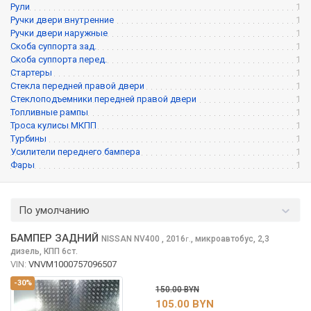
Рули
1
Ручки двери внутренние
1
Ручки двери наружные
1
Скоба суппорта зад.
1
Скоба суппорта перед.
1
Стартеры
1
Стекла передней правой двери
1
Стеклоподъемники передней правой двери
1
Топливные рампы
1
Троса кулисы МКПП
1
Турбины
1
Усилители переднего бампера
1
Фары
1
По умолчанию
БАМПЕР ЗАДНИЙ
NISSAN NV400
, 2016
,
микроавтобус, 2,3
г.
дизель, КПП 6ст.
VIN:
VNVM1000757096507
-30%
150.00 BYN
105.00 BYN