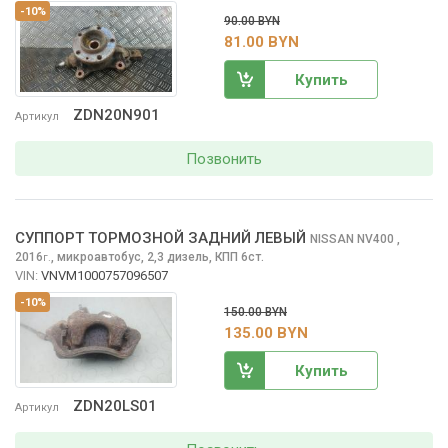
-10%
90.00 BYN
81.00 BYN
Купить
ZDN20N901
Артикул
Позвонить
СУППОРТ ТОРМОЗНОЙ ЗАДНИЙ ЛЕВЫЙ
NISSAN NV400
,
2016
,
микроавтобус, 2,3 дизель, КПП 6ст.
г.
VIN:
VNVM1000757096507
-10%
150.00 BYN
135.00 BYN
Купить
ZDN20LS01
Артикул