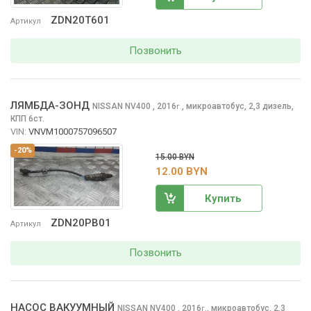
ZDN20T601
Артикул
Позвонить
ЛЯМБДА-ЗОНД
NISSAN NV400
, 2016
,
микроавтобус, 2,3 дизель,
г.
КПП 6ст.
VIN:
VNVM1000757096507
-20%
15.00 BYN
12.00 BYN
Купить
ZDN20PB01
Артикул
Позвонить
НАСОС ВАКУУМНЫЙ
NISSAN NV400
, 2016
,
микроавтобус, 2,3
г.