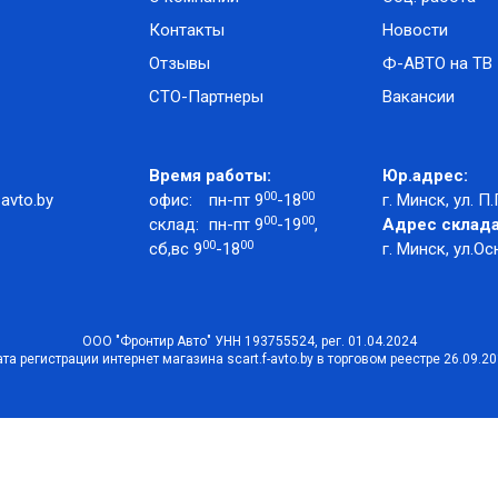
Контакты
Новости
Отзывы
Ф-АВТО на ТВ
СТО-Партнеры
Вакансии
Время работы:
Юр.адрес:
00
00
avto.by
офис:
пн-пт 9
-18
г. Минск, ул. П.
00
00
склад:
пн-пт 9
-19
,
Адрес склада
00
00
сб,вс 9
-18
г. Минск, ул.Ос
ООО "Фронтир Авто" УНН 193755524, рег. 01.04.2024
та регистрации интернет магазина scart.f-avto.by в торговом реестре 26.09.2