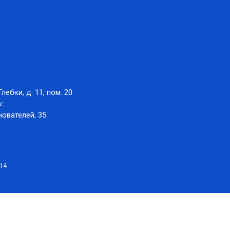
Глебки, д. 11, пом. 20
:
нователей, 35
014