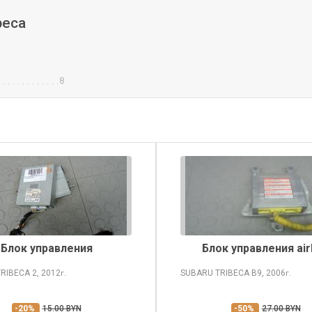
beca
8
Блок управления
Блок управления ai
TRIBECA
2, 2012
SUBARU TRIBECA
B9, 2006
г.
г.
-20%
15.00 BYN
-50%
27.00 BYN