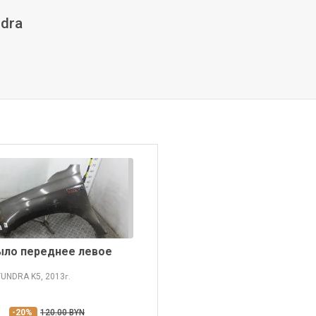
ndra
ыло переднее левое
TUNDRA
K5, 2013
г.
-20%
120.00 BYN