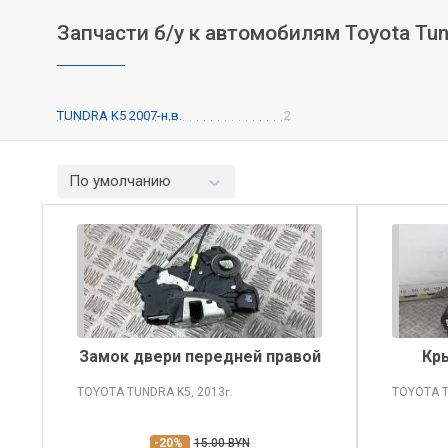
Запчасти б/у к автомобилям Toyota Tu
TUNDRA K5 2007-н.в.
2
По умолчанию
Замок двери передней правой
Кр
TOYOTA TUNDRA
K5, 2013
TOYOTA 
г.
-20%
15.00 BYN