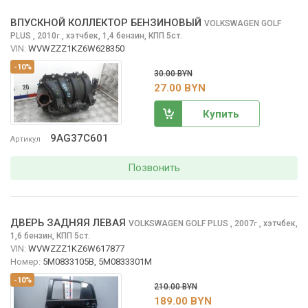
ВПУСКНОЙ КОЛЛЕКТОР БЕНЗИНОВЫЙ
VOLKSWAGEN GOLF
PLUS
, 2010
,
хэтчбек, 1,4 бензин, КПП 5ст.
г.
VIN:
WVWZZZ1KZ6W628350
-10%
30.00 BYN
27.00 BYN
Купить
9AG37C601
Артикул
Позвонить
ДВЕРЬ ЗАДНЯЯ ЛЕВАЯ
VOLKSWAGEN GOLF PLUS
, 2007
,
хэтчбек,
г.
1,6 бензин, КПП 5ст.
VIN:
WVWZZZ1KZ6W617877
Номер:
5M0833105B, 5M0833301M
-10%
210.00 BYN
189.00 BYN