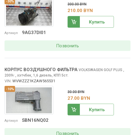
-30%
300.00 BYN
210.00 BYN
Купить
9AG37DI01
Артикул
Позвонить
КОРПУС ВОЗДУШНОГО ФИЛЬТРА
VOLKSWAGEN GOLF PLUS
,
2009
,
хэтчбек, 1,6 дизель, КПП 5ст.
г.
VIN:
WVWZZZ1KZAW565531
-10%
30.00 BYN
27.00 BYN
Купить
SBN16NQ02
Артикул
Позвонить