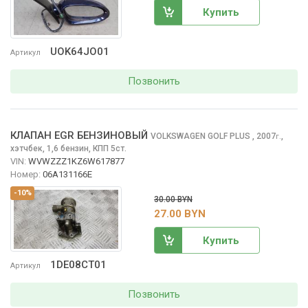
Купить
UOK64JO01
Артикул
Позвонить
КЛАПАН EGR БЕНЗИНОВЫЙ
VOLKSWAGEN GOLF PLUS
, 2007
,
г.
хэтчбек, 1,6 бензин, КПП 5ст.
VIN:
WVWZZZ1KZ6W617877
Номер:
06A131166E
-10%
30.00 BYN
27.00 BYN
Купить
1DE08CT01
Артикул
Позвонить