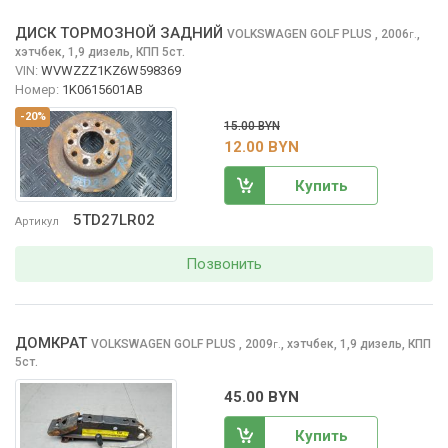
ДИСК ТОРМОЗНОЙ ЗАДНИЙ
VOLKSWAGEN GOLF PLUS
, 2006
,
г.
хэтчбек, 1,9 дизель, КПП 5ст.
VIN:
WVWZZZ1KZ6W598369
Номер:
1K0615601AB
-20%
15.00 BYN
12.00 BYN
Купить
5TD27LR02
Артикул
Позвонить
ДОМКРАТ
VOLKSWAGEN GOLF PLUS
, 2009
,
хэтчбек, 1,9 дизель, КПП
г.
5ст.
45.00 BYN
Купить