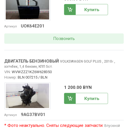
Купить
UOK64E201
Артикул
Позвонить
ДВИГАТЕЛЬ БЕНЗИНОВЫЙ
VOLKSWAGEN GOLF PLUS
, 2010
,
г.
хэтчбек, 1,4 бензин, КПП 5ст.
VIN:
WVWZZZ1KZ6W628350
Номер:
BLN 007215 / BLN
1 200.00 BYN
Купить
9AG37BV01
Артикул
* Фото неактуально. Сняты следующие запчасти:
Впускной