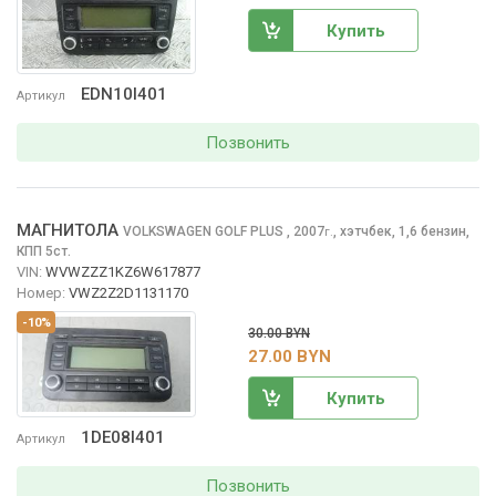
Купить
EDN10I401
Артикул
Позвонить
МАГНИТОЛА
VOLKSWAGEN GOLF PLUS
, 2007
,
хэтчбек, 1,6 бензин,
г.
КПП 5ст.
VIN:
WVWZZZ1KZ6W617877
Номер:
VWZ2Z2D1131170
-10%
30.00 BYN
27.00 BYN
Купить
1DE08I401
Артикул
Позвонить