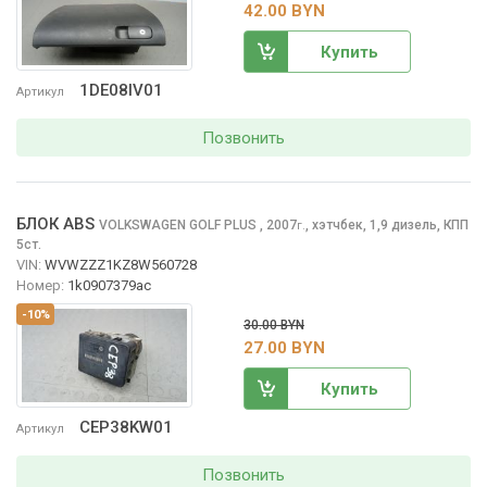
42.00 BYN
Купить
1DE08IV01
Артикул
Позвонить
БЛОК ABS
VOLKSWAGEN GOLF PLUS
, 2007
,
хэтчбек, 1,9 дизель, КПП
г.
5ст.
VIN:
WVWZZZ1KZ8W560728
Номер:
1k0907379ac
-10%
30.00 BYN
27.00 BYN
Купить
CEP38KW01
Артикул
Позвонить