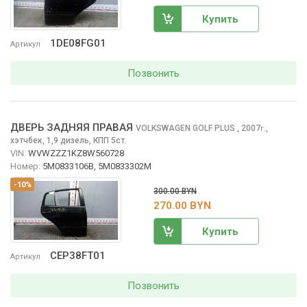
Купить
1DE08FG01
Артикул
Позвонить
ДВЕРЬ ЗАДНЯЯ ПРАВАЯ
VOLKSWAGEN GOLF PLUS
, 2007
,
г.
хэтчбек, 1,9 дизель, КПП 5ст.
VIN:
WVWZZZ1KZ8W560728
Номер:
5M0833106B, 5M0833302M
-10%
300.00 BYN
270.00 BYN
Купить
CEP38FT01
Артикул
Позвонить