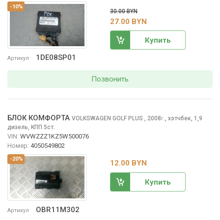
-10%
30.00 BYN
27.00 BYN
Купить
1DE08SP01
Артикул
Позвонить
БЛОК КОМФОРТА
VOLKSWAGEN GOLF PLUS
, 2008
,
хэтчбек, 1,9
г.
дизель, КПП 5ст.
VIN:
WVWZZZ1KZ5W500076
Номер:
4050549802
-20%
12.00 BYN
Купить
OBR11M302
Артикул