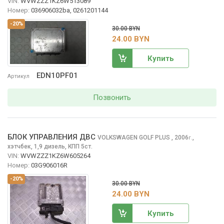
VIN:
WVWZZZ1KZ6W513089
Номер:
036906032ba, 0261201144
-20%
30.00 BYN
24.00 BYN
Купить
EDN10PF01
Артикул
Позвонить
БЛОК УПРАВЛЕНИЯ ДВС
VOLKSWAGEN GOLF PLUS
, 2006
,
г.
хэтчбек, 1,9 дизель, КПП 5ст.
VIN:
WVWZZZ1KZ6W605264
Номер:
03G906016R
-20%
30.00 BYN
24.00 BYN
Купить