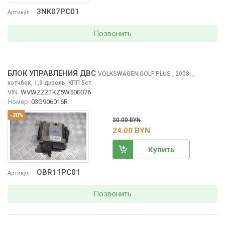
3NK07PC01
Артикул
Позвонить
БЛОК УПРАВЛЕНИЯ ДВС
VOLKSWAGEN GOLF PLUS
, 2008
,
г.
хэтчбек, 1,9 дизель, КПП 5ст.
VIN:
WVWZZZ1KZ5W500076
Номер:
03G906016R
-20%
30.00 BYN
24.00 BYN
Купить
OBR11PC01
Артикул
Позвонить