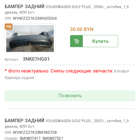
БАМПЕР ЗАДНИЙ
VOLKSWAGEN GOLF PLUS
, 2006
,
хэтчбек, 1,9
г.
дизель, КПП 5ст.
VIN:
WVWZZZ1KZ6W605264
FIX
30.00 BYN
Купить
3NK07HG01
Артикул
* Фото неактуально. Сняты следующие запчасти:
Катафот
бампера задний
Позвонить
БАМПЕР ЗАДНИЙ
VOLKSWAGEN GOLF PLUS
, 2007
,
хэтчбек, 1,9
г.
дизель, КПП 5ст.
VIN:
WVWZZZ1KZ8W560728
Номер:
5M0807417, 5M0807521