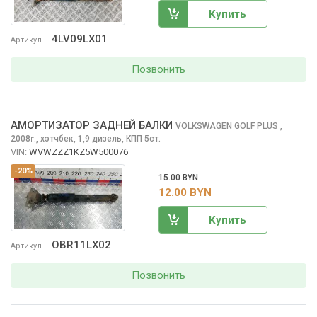
Купить
4LV09LX01
Артикул
Позвонить
АМОРТИЗАТОР ЗАДНЕЙ БАЛКИ
VOLKSWAGEN GOLF PLUS
,
2008
,
хэтчбек, 1,9 дизель, КПП 5ст.
г.
VIN:
WVWZZZ1KZ5W500076
-20%
15.00 BYN
12.00 BYN
Купить
OBR11LX02
Артикул
Позвонить