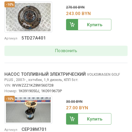
-10%
270.00 BYN
243.00 BYN
Купить
5TD27A401
Артикул
Позвонить
НАСОС ТОПЛИВНЫЙ ЭЛЕКТРИЧЕСКИЙ
VOLKSWAGEN GOLF
PLUS
, 2007
,
хэтчбек, 1,9 дизель, КПП 5ст.
г.
VIN:
WVWZZZ1KZ8W560728
Номер:
1K0919050J, 1K0919673P
-10%
30.00 BYN
27.00 BYN
Купить
CEP38M701
Артикул