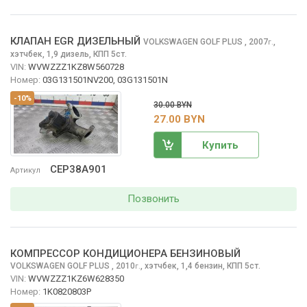
КЛАПАН EGR ДИЗЕЛЬНЫЙ
VOLKSWAGEN GOLF PLUS
, 2007
,
г.
хэтчбек, 1,9 дизель, КПП 5ст.
VIN:
WVWZZZ1KZ8W560728
Номер:
03G131501NV200, 03G131501N
-10%
30.00 BYN
27.00 BYN
Купить
CEP38A901
Артикул
Позвонить
КОМПРЕССОР КОНДИЦИОНЕРА БЕНЗИНОВЫЙ
VOLKSWAGEN GOLF PLUS
, 2010
,
хэтчбек, 1,4 бензин, КПП 5ст.
г.
VIN:
WVWZZZ1KZ6W628350
Номер:
1K0820803P