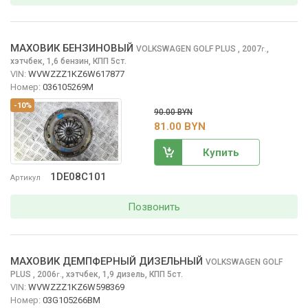
МАХОВИК БЕНЗИНОВЫЙ
VOLKSWAGEN GOLF PLUS
, 2007
,
г.
хэтчбек, 1,6 бензин, КПП 5ст.
VIN:
WVWZZZ1KZ6W617877
Номер:
036105269M
-10%
90.00 BYN
81.00 BYN
Купить
1DE08C101
Артикул
Позвонить
МАХОВИК ДЕМПФЕРНЫЙ ДИЗЕЛЬНЫЙ
VOLKSWAGEN GOLF
PLUS
, 2006
,
хэтчбек, 1,9 дизель, КПП 5ст.
г.
VIN:
WVWZZZ1KZ6W598369
Номер:
03G105266BM