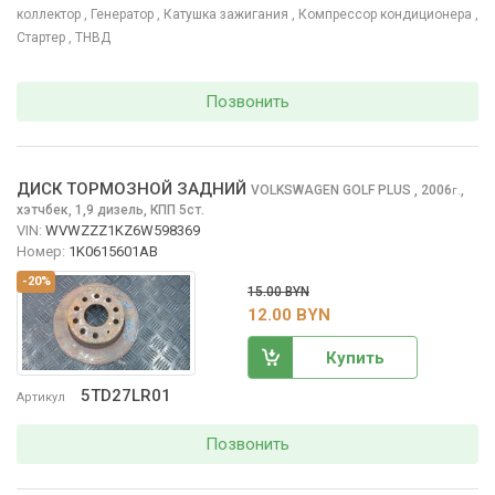
коллектор
, Генератор
, Катушка зажигания
, Компрессор кондиционера
,
Стартер
, ТНВД
Позвонить
ДИСК ТОРМОЗНОЙ ЗАДНИЙ
VOLKSWAGEN GOLF PLUS
, 2006
,
г.
хэтчбек, 1,9 дизель, КПП 5ст.
VIN:
WVWZZZ1KZ6W598369
Номер:
1K0615601AB
-20%
15.00 BYN
12.00 BYN
Купить
5TD27LR01
Артикул
Позвонить