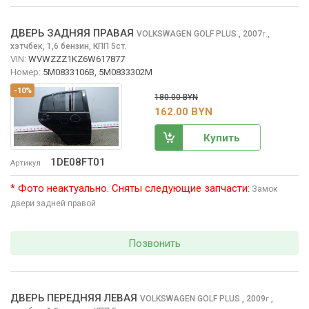
ДВЕРЬ ЗАДНЯЯ ПРАВАЯ
VOLKSWAGEN GOLF PLUS
, 2007
,
г.
хэтчбек, 1,6 бензин, КПП 5ст.
VIN:
WVWZZZ1KZ6W617877
Номер:
5M0833106B, 5M0833302M
-10%
180.00 BYN
162.00 BYN
Купить
1DE08FT01
Артикул
* Фото неактуально. Сняты следующие запчасти:
Замок
двери задней правой
Позвонить
ДВЕРЬ ПЕРЕДНЯЯ ЛЕВАЯ
VOLKSWAGEN GOLF PLUS
, 2009
,
г.