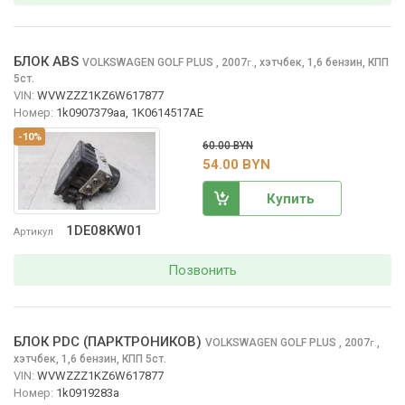
БЛОК ABS
VOLKSWAGEN GOLF PLUS
, 2007
,
хэтчбек, 1,6 бензин, КПП
г.
5ст.
VIN:
WVWZZZ1KZ6W617877
Номер:
1k0907379aa, 1K0614517AE
-10%
60.00 BYN
54.00 BYN
Купить
1DE08KW01
Артикул
Позвонить
БЛОК PDC (ПАРКТРОНИКОВ)
VOLKSWAGEN GOLF PLUS
, 2007
,
г.
хэтчбек, 1,6 бензин, КПП 5ст.
VIN:
WVWZZZ1KZ6W617877
Номер:
1k0919283a