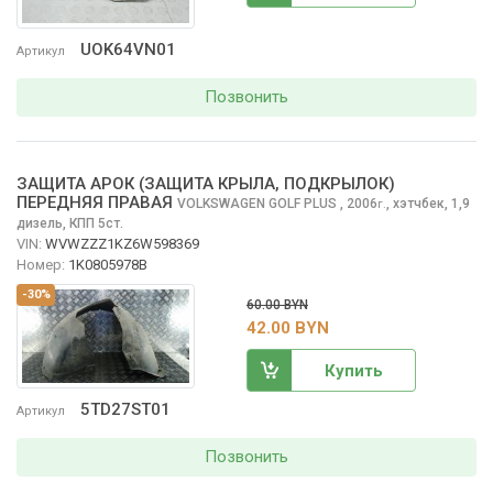
UOK64VN01
Артикул
Позвонить
ЗАЩИТА АРОК (ЗАЩИТА КРЫЛА, ПОДКРЫЛОК)
ПЕРЕДНЯЯ ПРАВАЯ
VOLKSWAGEN GOLF PLUS
, 2006
,
хэтчбек, 1,9
г.
дизель, КПП 5ст.
VIN:
WVWZZZ1KZ6W598369
Номер:
1K0805978B
-30%
60.00 BYN
42.00 BYN
Купить
5TD27ST01
Артикул
Позвонить