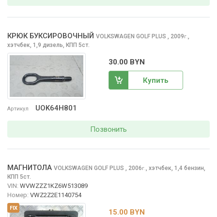
КРЮК БУКСИРОВОЧНЫЙ
VOLKSWAGEN GOLF PLUS
, 2009
,
г.
хэтчбек, 1,9 дизель, КПП 5ст.
30.00 BYN
Купить
UOK64H801
Артикул
Позвонить
МАГНИТОЛА
VOLKSWAGEN GOLF PLUS
, 2006
,
хэтчбек, 1,4 бензин,
г.
КПП 5ст.
VIN:
WVWZZZ1KZ6W513089
Номер:
VWZ2Z2E1140754
FIX
15.00 BYN