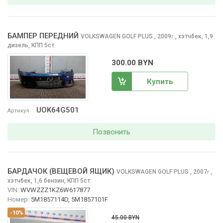
БАМПЕР ПЕРЕДНИЙ
VOLKSWAGEN GOLF PLUS
, 2009
,
хэтчбек, 1,9
г.
дизель, КПП 5ст.
300.00 BYN
Купить
UOK64G501
Артикул
Позвонить
БАРДАЧОК (ВЕЩЕВОЙ ЯЩИК)
VOLKSWAGEN GOLF PLUS
, 2007
,
г.
хэтчбек, 1,6 бензин, КПП 5ст.
VIN:
WVWZZZ1KZ6W617877
Номер:
5M1857114D, 5M1857101F
-10%
45.00 BYN