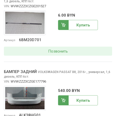
1,6 дизель, КПП 6ст.
VIN:
WVWZZZ3CZGE201527
6.00 BYN
Купить
6BM20D701
Артикул
Позвонить
БАМПЕР ЗАДНИЙ
VOLKSWAGEN PASSAT
B8, 2016
,
универсал, 1,6
г.
дизель, КПП 6ст.
VIN:
WVWZZZ3CZGE177796
540.00 BYN
Купить
ALK38HG01
Артикул