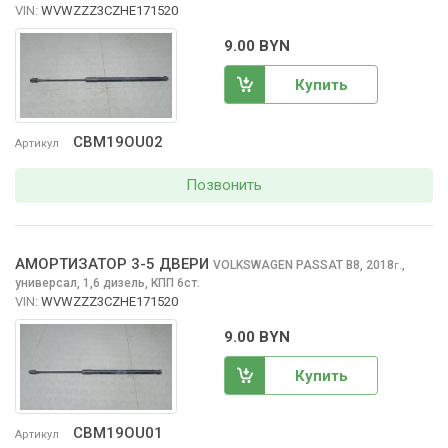
VIN:
WVWZZZ3CZHE171520
9.00 BYN
Купить
CBM19OU02
Артикул
Позвонить
АМОРТИЗАТОР 3-5 ДВЕРИ
VOLKSWAGEN PASSAT
B8, 2018
,
г.
универсал, 1,6 дизель, КПП 6ст.
VIN:
WVWZZZ3CZHE171520
9.00 BYN
Купить
CBM19OU01
Артикул