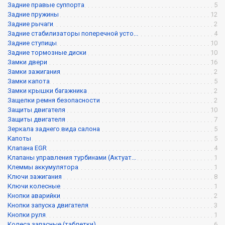
Задние правые суппорта
5
Задние пружины
12
Задние рычаги
2
Задние стабилизаторы поперечной усто...
4
Задние ступицы
10
Задние тормозные диски
10
Замки двери
16
Замки зажигания
2
Замки капота
5
Замки крышки багажника
2
Защелки ремня безопасности
2
Защиты двигателя
10
Защиты двигателя
7
Зеркала заднего вида салона
5
Капоты
5
Клапана EGR
4
Клапаны управления турбинами (Актуат...
1
Клеммы аккумулятора
1
Ключи зажигания
8
Ключи колесные
1
Кнопки аварийки
2
Кнопки запуска двигателя
3
Кнопки руля
1
Колеса запасные (таблетки)
6