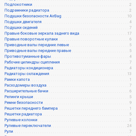
Подлокотники
2
Подрамники радиатора
2
Подушки безопасности AirBag
10
Подушки двигателя
4
Подушки сидений
7
Правые боковые зеркала заднего вида
17
Правые поворотные кулаки
6
Приводные валы передние левые
5
Приводные валы передние правые
5
Противотуманные фары
4
Рабочие цилиндры сцепления
7
Радиаторы кондиционера
4
Радиаторы охлаждения
13
Рамки капота
1
Расходомеры воздуха
7
Расширительные бачки
6
Релинги крыши
5
Ремни безопасности
9
Решетки переднего бампера
1
Решетки радиатора
5
Рулевые колонки
2
Рулевые переключатели
24
Рули
7