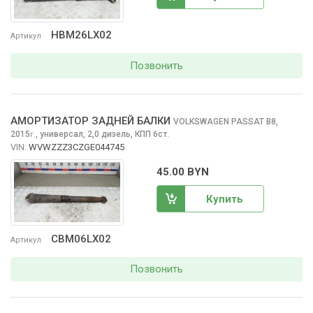
HBM26LX02
Артикул
Позвонить
АМОРТИЗАТОР ЗАДНЕЙ БАЛКИ
VOLKSWAGEN PASSAT
B8,
2015
,
универсал, 2,0 дизель, КПП 6ст.
г.
VIN:
WVWZZZ3CZGE044745
45.00 BYN
Купить
CBM06LX02
Артикул
Позвонить