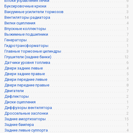
Блоки управления печки
6
Буксировочные крюки
3
Вакуумные усилители тормозов
3
Вентиляторы радиатора
14
Вилки сцепления
4
Впускные коллекторы
1
Выжимные подшипники
7
Генераторы
2
Гидротрансформаторы
1
Главные тормозные цилиндры
3
Глушители (задние банки)
12
Датчики уровня топлива
6
Двери задние левые
4
Двери задние правые
5
Двери передние левые
5
Двери передние правые
8
Двигатели
7
Дефлекторы
2
Диски сцепления
1
Диффузоры вентилятора
7
Дроссельные заслонки
2
Задние амортизаторы
15
Задние бампера
1
Задние левые суппорта
4