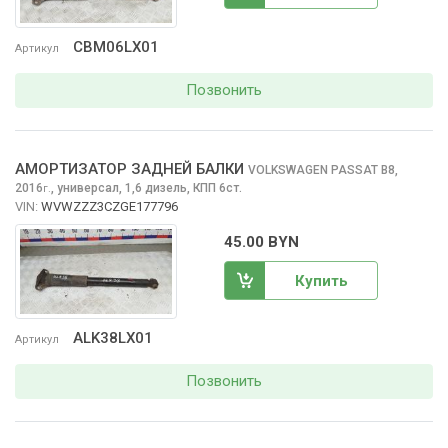
CBM06LX01
Артикул
Позвонить
АМОРТИЗАТОР ЗАДНЕЙ БАЛКИ
VOLKSWAGEN PASSAT
B8,
2016
,
универсал, 1,6 дизель, КПП 6ст.
г.
VIN:
WVWZZZ3CZGE177796
45.00 BYN
Купить
ALK38LX01
Артикул
Позвонить