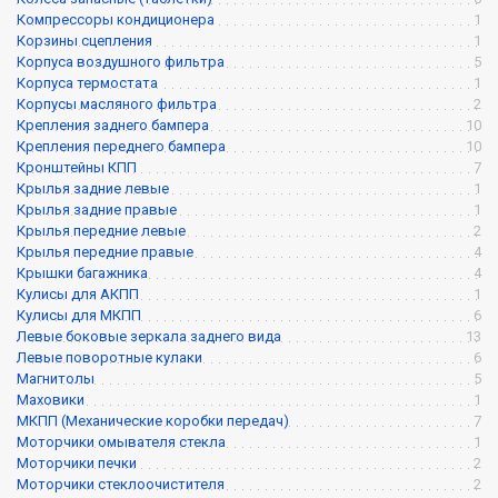
Компрессоры кондиционера
1
Корзины сцепления
1
Корпуса воздушного фильтра
5
Корпуса термостата
1
Корпусы масляного фильтра
2
Крепления заднего бампера
10
Крепления переднего бампера
10
Кронштейны КПП
7
Крылья задние левые
1
Крылья задние правые
1
Крылья передние левые
2
Крылья передние правые
4
Крышки багажника
4
Кулисы для АКПП
1
Кулисы для МКПП
6
Левые боковые зеркала заднего вида
13
Левые поворотные кулаки
6
Магнитолы
5
Маховики
1
МКПП (Механические коробки передач)
7
Моторчики омывателя стекла
1
Моторчики печки
2
Моторчики стеклоочистителя
2