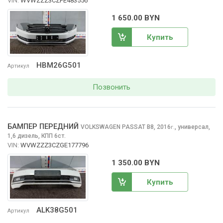
VIN:
WVWZZZ3CZFE483556
1 650.00 BYN
Купить
HBM26G501
Артикул
Позвонить
БАМПЕР ПЕРЕДНИЙ
VOLKSWAGEN PASSAT
B8, 2016
,
универсал,
г.
1,6 дизель, КПП 6ст.
VIN:
WVWZZZ3CZGE177796
1 350.00 BYN
Купить
ALK38G501
Артикул