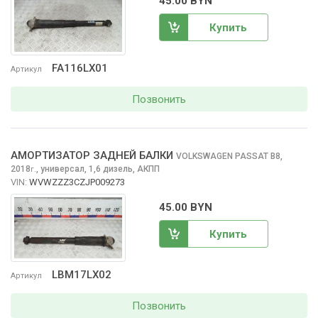
45.00 BYN
Купить
FA116LX01
Артикул
Позвонить
АМОРТИЗАТОР ЗАДНЕЙ БАЛКИ
VOLKSWAGEN PASSAT
B8,
2018
,
универсал, 1,6 дизель, АКПП
г.
VIN:
WVWZZZ3CZJP009273
45.00 BYN
Купить
LBM17LX02
Артикул
Позвонить