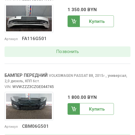
1 350.00 BYN
Купить
FA116G501
Артикул
Позвонить
БАМПЕР ПЕРЕДНИЙ
VOLKSWAGEN PASSAT
B8, 2015
,
универсал,
г.
2,0 дизель, КПП 6ст.
VIN:
WVWZZZ3CZGE044745
1 800.00 BYN
Купить
CBM06G501
Артикул