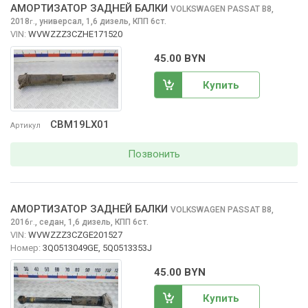
АМОРТИЗАТОР ЗАДНЕЙ БАЛКИ
VOLKSWAGEN PASSAT
B8,
2018
,
универсал, 1,6 дизель, КПП 6ст.
г.
VIN:
WVWZZZ3CZHE171520
45.00 BYN
Купить
CBM19LX01
Артикул
Позвонить
АМОРТИЗАТОР ЗАДНЕЙ БАЛКИ
VOLKSWAGEN PASSAT
B8,
2016
,
седан, 1,6 дизель, КПП 6ст.
г.
VIN:
WVWZZZ3CZGE201527
Номер:
3Q0513049GE, 5Q0513353J
45.00 BYN
Купить