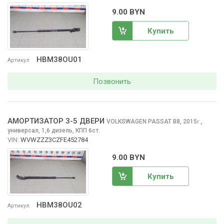
9.00 BYN
Купить
HBM38OU01
Артикул
Позвонить
АМОРТИЗАТОР 3-5 ДВЕРИ
VOLKSWAGEN PASSAT
B8, 2015
,
г.
универсал, 1,6 дизель, КПП 6ст.
VIN:
WVWZZZ3CZFE452784
9.00 BYN
Купить
HBM38OU02
Артикул