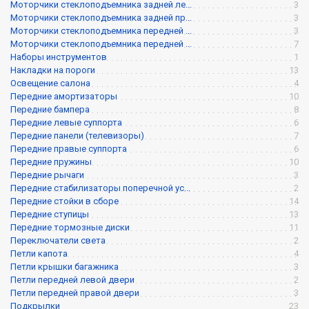
Моторчики стеклоподъемника задней ле...
3
Моторчики стеклоподъемника задней пр...
3
Моторчики стеклоподъемника передней ...
3
Моторчики стеклоподъемника передней ...
7
Наборы инструментов
1
Накладки на пороги
13
Освещение салона
4
Передние амортизаторы
10
Передние бампера
8
Передние левые суппорта
6
Передние панели (телевизоры)
7
Передние правые суппорта
6
Передние пружины
10
Передние рычаги
3
Передние стабилизаторы поперечной ус...
2
Передние стойки в сборе
14
Передние ступицы
13
Передние тормозные диски
11
Переключатели света
2
Петли капота
4
Петли крышки багажника
3
Петли передней левой двери
2
Петли передней правой двери
3
Подкрылки
23