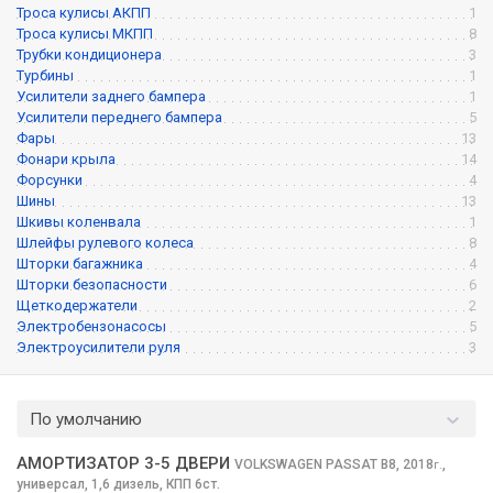
Троса кулисы АКПП
1
Троса кулисы МКПП
8
Трубки кондиционера
3
Турбины
1
Усилители заднего бампера
1
Усилители переднего бампера
5
Фары
13
Фонари крыла
14
Форсунки
4
Шины
13
Шкивы коленвала
1
Шлейфы рулевого колеса
8
Шторки багажника
4
Шторки безопасности
6
Щеткодержатели
2
Электробензонасосы
5
Электроусилители руля
3
По умолчанию
АМОРТИЗАТОР 3-5 ДВЕРИ
VOLKSWAGEN PASSAT
B8, 2018
,
г.
универсал, 1,6 дизель, КПП 6ст.