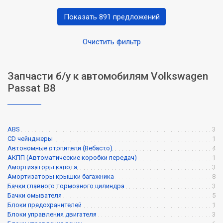
Показать 891 предложений
Очистить фильтр
Запчасти б/у к автомобилям Volkswagen
Passat B8
ABS
3
CD чейнджеры
1
Автономные отопители (Вебасто)
4
АКПП (Автоматические коробки передач)
1
Амортизаторы капота
3
Амортизаторы крышки багажника
8
Бачки главного тормозного цилиндра
3
Бачки омывателя
5
Блоки предохранителей
1
Блоки управления двигателя
3