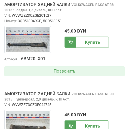
АМОРТИЗАТОР ЗАДНЕЙ БАЛКИ
VOLKSWAGEN PASSAT
B8,
2016
,
седан, 1,6 дизель, КПП 6ст.
г.
VIN:
WVWZZZ3CZGE201527
Номер:
3Q0513049GE, 5Q0513353J
45.00 BYN
Купить
6BM20LX01
Артикул
Позвонить
АМОРТИЗАТОР ЗАДНЕЙ БАЛКИ
VOLKSWAGEN PASSAT
B8,
2015
,
универсал, 2,0 дизель, КПП 6ст.
г.
VIN:
WVWZZZ3CZGE044745
45.00 BYN
Купить