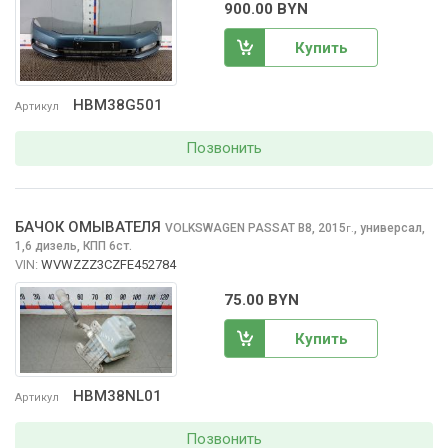
900.00 BYN
Купить
HBM38G501
Артикул
Позвонить
БАЧОК ОМЫВАТЕЛЯ
VOLKSWAGEN PASSAT
B8, 2015
,
универсал,
г.
1,6 дизель, КПП 6ст.
VIN:
WVWZZZ3CZFE452784
75.00 BYN
Купить
HBM38NL01
Артикул
Позвонить