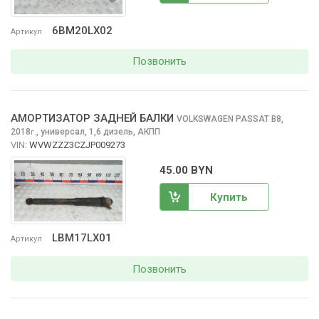
6BM20LX02
Артикул
Позвонить
АМОРТИЗАТОР ЗАДНЕЙ БАЛКИ
VOLKSWAGEN PASSAT
B8,
2018
,
универсал, 1,6 дизель, АКПП
г.
VIN:
WVWZZZ3CZJP009273
45.00 BYN
Купить
LBM17LX01
Артикул
Позвонить