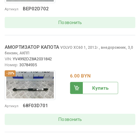
BEP02D702
Артикул
Позвонить
АМОРТИЗАТОР КАПОТА
VOLVO XC60
1, 2012
,
внедорожник, 3,0
г.
бензин, АКПП
VIN:
YV4992DZ8A2031842
Номер:
30784935
-20%
6.00 BYN
Купить
68F03D701
Артикул
Позвонить