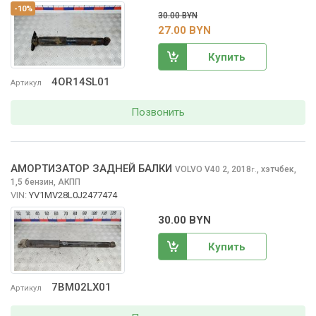
-10%
30.00 BYN
27.00 BYN
Купить
4OR14SL01
Артикул
Позвонить
АМОРТИЗАТОР ЗАДНЕЙ БАЛКИ
VOLVO V40
2, 2018
,
хэтчбек,
г.
1,5 бензин, АКПП
VIN:
YV1MV28L0J2477474
30.00 BYN
Купить
7BM02LX01
Артикул