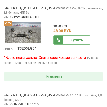
БАЛКА ПОДВЕСКИ ПЕРЕДНЯЯ
VOLVO V40
VW, 2001
,
универсал,
г.
1,8 бензин, КПП 5ст.
VIN:
YV1VW14K31F686868
-20%
60.00 BYN
48.00 BYN
Купить
TSE05LG01
Артикул
* Фото неактуально. Сняты следующие запчасти:
Рулевая
рейка
, Рычаг передний нижний левый
Позвонить
БАЛКА ПОДВЕСКИ ПЕРЕДНЯЯ
VOLVO V40
2, 2018
,
хэтчбек, 1,5
г.
бензин, АКПП
VIN:
YV1MV28L0J2477474