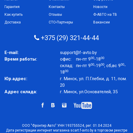
Гарантия
Контакты
Новости
Как купить
Отзывы
Ф-АВТО на ТВ
Доставка
СТО-Партнеры
Вакансии
+375 (29) 321-44-44
E-mail:
support@f-avto.by
00
00
Время работы:
офис:
пн-пт 9
-18
00
00
00
склад:
пн-пт 9
-19
, сб,вс 9
-
00
18
Юр.адрес:
г. Минск, ул. П.Глебки, д. 11, пом.
20
Адрес склада:
г. Минск, ул.Основателей, 35
ООО "Фронтир Авто" УНН 193755524, рег. 01.04.2024
Дата регистрации интернет магазина scart.f-avto.by в торговом реестре