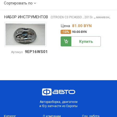
Сортировать по
НАБОР ИНСТРУМЕНТОВ
,
CITROEN C3 PICASSO
, 2013
минивэн,
г.
Цена
81.00 BYN
-10%
90.00 BYN
Купить
9EP16WS01
Артикул
Авторазборка, двигатели
и б/у запчасти из Европы
Каталог
О компании
Соц. работа