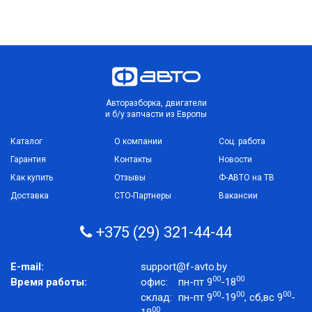
Авторазборка, двигатели
и б/у запчасти из Европы
Каталог
О компании
Соц. работа
Гарантия
Контакты
Новости
Как купить
Отзывы
Ф-АВТО на ТВ
Доставка
СТО-Партнеры
Вакансии
+375 (29) 321-44-44
E-mail:
support@f-avto.by
00
00
Время работы:
офис:
пн-пт 9
-18
00
00
00
склад:
пн-пт 9
-19
, сб,вс 9
-
00