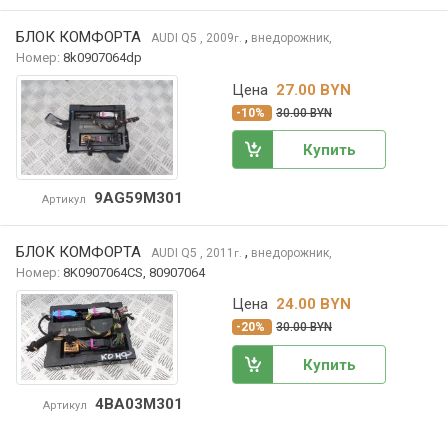
БЛОК КОМФОРТА
,
AUDI Q5
, 2009
внедорожник,
г.
Номер:
8k0907064dp
Цена
27.00 BYN
-10%
30.00 BYN
Купить
9AG59M301
Артикул
БЛОК КОМФОРТА
,
AUDI Q5
, 2011
внедорожник,
г.
Номер:
8K0907064CS, 80907064
Цена
24.00 BYN
-20%
30.00 BYN
Купить
4BA03M301
Артикул